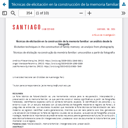
Técnicas de elicitación en la construcción de la memoria familiar: un análisis desde la fotografía