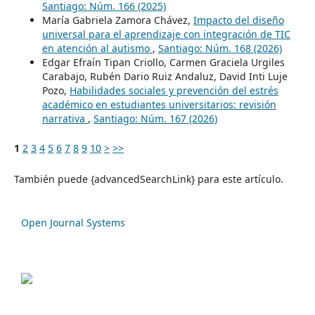
Santiago: Núm. 166 (2025)
María Gabriela Zamora Chávez,
Impacto del diseño
universal para el aprendizaje con integración de TIC
en atención al autismo
,
Santiago: Núm. 168 (2026)
Edgar Efraín Tipan Criollo, Carmen Graciela Urgiles
Carabajo, Rubén Dario Ruiz Andaluz, David Inti Luje
Pozo,
Habilidades sociales y prevención del estrés
académico en estudiantes universitarios: revisión
narrativa
,
Santiago: Núm. 167 (2026)
1
2
3
4
5
6
7
8
9
10
>
>>
También puede {advancedSearchLink} para este artículo.
Open Journal Systems