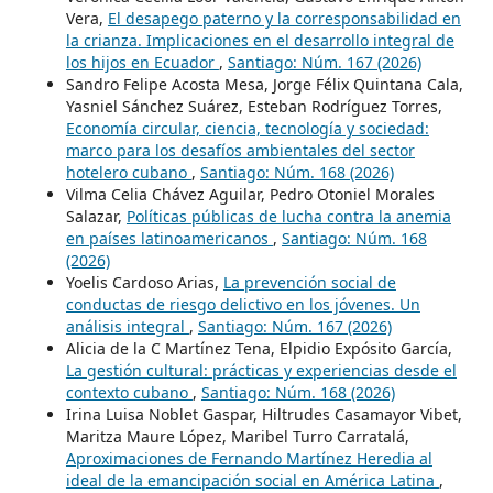
Vera,
El desapego paterno y la corresponsabilidad en
la crianza. Implicaciones en el desarrollo integral de
los hijos en Ecuador
,
Santiago: Núm. 167 (2026)
Sandro Felipe Acosta Mesa, Jorge Félix Quintana Cala,
Yasniel Sánchez Suárez, Esteban Rodríguez Torres,
Economía circular, ciencia, tecnología y sociedad:
marco para los desafíos ambientales del sector
hotelero cubano
,
Santiago: Núm. 168 (2026)
Vilma Celia Chávez Aguilar, Pedro Otoniel Morales
Salazar,
Políticas públicas de lucha contra la anemia
en países latinoamericanos
,
Santiago: Núm. 168
(2026)
Yoelis Cardoso Arias,
La prevención social de
conductas de riesgo delictivo en los jóvenes. Un
análisis integral
,
Santiago: Núm. 167 (2026)
Alicia de la C Martínez Tena, Elpidio Expósito García,
La gestión cultural: prácticas y experiencias desde el
contexto cubano
,
Santiago: Núm. 168 (2026)
Irina Luisa Noblet Gaspar, Hiltrudes Casamayor Vibet,
Maritza Maure López, Maribel Turro Carratalá,
Aproximaciones de Fernando Martínez Heredia al
ideal de la emancipación social en América Latina
,