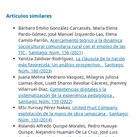
Artículos similares
Bárbaro Emilio González-Carcassés, María Elena
Pardo-Gómez, José Manuel Izquierdo-Lao, Elena
Camilo-Parrón,
Acercamiento teórico a la dinámica
sociocultural comunitaria rural con el empleo de las
TIC
,
Santiago: Núm. 156 (2021)
Yanitza Zaldivar-Rodríguez,
La cláusula de la nación
más favorecida: Un análisis prospectivo.
,
Santiago:
Núm. 160 (2023)
Juana Melina Medrano-Vasquez, Milagros Julissa
Llamas-Rios, Lisett Sharon Revollar-Cáceres, Jhemmy
Villarruel-Diaz,
Competencias digitales y la
sistematización de la experiencia pedagógica
,
Santiago: Núm. 159 (2022)
MSc.Yurisay Pérez-Nakao,
United Fruit Company,
explotación de la mano de obra jamaicana
,
Santiago:
Núm. 133 (2014)
Rolando Alfredo Quispe-Morales, Pedro Huauya-
Quispe, Alejandro Huamán-De La Cruz, José Luis