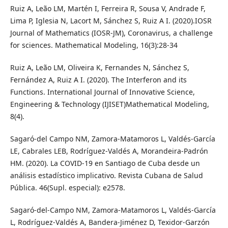
Ruiz A, Leão LM, Martén I, Ferreira R, Sousa V, Andrade F,
Lima P, Iglesia N, Lacort M, Sánchez S, Ruiz A I. (2020).IOSR
Journal of Mathematics (IOSR-JM), Coronavirus, a challenge
for sciences. Mathematical Modeling, 16(3):28-34
Ruiz A, Leão LM, Oliveira K, Fernandes N, Sánchez S,
Fernández A, Ruiz A I. (2020). The Interferon and its
Functions. International Journal of Innovative Science,
Engineering & Technology (IJISET)Mathematical Modeling,
8(4).
Sagaró-del Campo NM, Zamora-Matamoros L, Valdés-García
LE, Cabrales LEB, Rodríguez-Valdés A, Morandeira-Padrón
HM. (2020). La COVID-19 en Santiago de Cuba desde un
análisis estadístico implicativo. Revista Cubana de Salud
Pública. 46(Supl. especial): e2578.
Sagaró-del-Campo NM, Zamora-Matamoros L, Valdés-García
L, Rodríguez-Valdés A, Bandera-Jiménez D, Texidor-Garzón