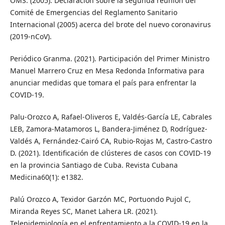
OMS. (2005). Declaración sobre la segunda reunión del
Comité de Emergencias del Reglamento Sanitario
Internacional (2005) acerca del brote del nuevo coronavirus
(2019-nCoV).
Periódico Granma. (2021). Participación del Primer Ministro
Manuel Marrero Cruz en Mesa Redonda Informativa para
anunciar medidas que tomara el país para enfrentar la
COVID-19.
Palu-Orozco A, Rafael-Oliveros E, Valdés-García LE, Cabrales
LEB, Zamora-Matamoros L, Bandera-Jiménez D, Rodríguez-
Valdés A, Fernández-Cairó CA, Rubio-Rojas M, Castro-Castro
D. (2021). Identificación de clústeres de casos con COVID-19
en la provincia Santiago de Cuba. Revista Cubana
Medicina60(1): e1382.
Palú Orozco A, Texidor Garzón MC, Portuondo Pujol C,
Miranda Reyes SC, Manet Lahera LR. (2021).
Telepidemiología en el enfrentamiento a la COVID-19 en la