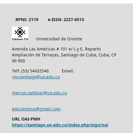
RPNS: 2119
e-ISSN: 2227-6513
Universidad de Oriente
Avenida Las Américas # 101 e/ L y E, Reparto
Ampliación de Terrazas, Santiago de Cuba, Cuba, CP
90 900
Telf. (53) 54432546 Email:
rev.santiago@uo.edu.cu
marcos.zaldivar@uo.edu.cu
edicionesuo@gmail.com
URL OAI-PMH
https://santiago.uo.edu.cu/index.php/stgo/oai