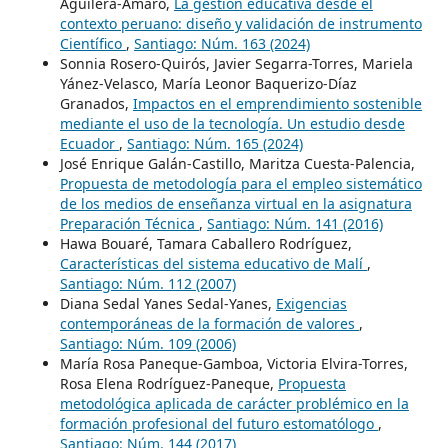
Aguilera-Amaro,
La gestión educativa desde el
contexto peruano: diseño y validación de instrumento
Científico
,
Santiago: Núm. 163 (2024)
Sonnia Rosero-Quirós, Javier Segarra-Torres, Mariela
Yánez-Velasco, María Leonor Baquerizo-Díaz
Granados,
Impactos en el emprendimiento sostenible
mediante el uso de la tecnología. Un estudio desde
Ecuador
,
Santiago: Núm. 165 (2024)
José Enrique Galán-Castillo, Maritza Cuesta-Palencia,
Propuesta de metodología para el empleo sistemático
de los medios de enseñanza virtual en la asignatura
Preparación Técnica
,
Santiago: Núm. 141 (2016)
Hawa Bouaré, Tamara Caballero Rodríguez,
Características del sistema educativo de Malí
,
Santiago: Núm. 112 (2007)
Diana Sedal Yanes Sedal-Yanes,
Exigencias
contemporáneas de la formación de valores
,
Santiago: Núm. 109 (2006)
María Rosa Paneque-Gamboa, Victoria Elvira-Torres,
Rosa Elena Rodríguez-Paneque,
Propuesta
metodológica aplicada de carácter problémico en la
formación profesional del futuro estomatólogo
,
Santiago: Núm. 144 (2017)