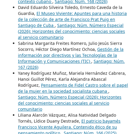
contexto cubano
,
Santiago: Núm. 168 (2026)
David Eduardo Silveira Toledo, Ernesto Caveda de la
Guardia,
El Museo Viviente: Apuntes para una historia
de la colección de arte de Francisco Prat Puig en
Santiago de Cuba
,
Santiago: Núm. Número Especial
(2026): Horizontes del conocimiento: ciencias sociales
al servicio comunitario
Sabrina Margarita Freites Romero, Julio Jesús Sierra
Socorro, Héctor Diego Martínez Ochoa,
Gestión de la
información por directivos y las Tecnologías de la
Información y Comunicaciones (TIC)
,
Santiago: Núm.
167 (2026)
Yaney Rodríguez Muñoz, Mariela Hernández Cabrera,
Hanoi Guillot Pérez, Karla Alejandra Abascal
Rodríguez,
Pensamiento de Fidel Castro sobre el papel
de la mujer en la sociedad socialista cubana
,
Santiago: Núm. Número Especial (2026): Horizontes
del conocimiento: ciencias sociales al servicio
comunitario
Liliana Alarcón Vázquez, Alisa Natividad Delgado
Tornés, Lídice Duany Destrade,
El patricio bayamés
Francisco Vicente Aguilera. Contenido ético de su
pensamiento político
,
Santiago: Núm. 166 (2025)