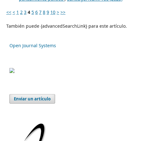
<<
<
1
2
3
4
5
6
7
8
9
10
>
>>
También puede {advancedSearchLink} para este artículo.
Open Journal Systems
Enviar un artículo