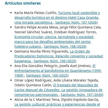
Artículos similares
Karla María Fleitas Cutiño,
Turismo local sostenible y
desarrollo turístico en el destino Hotel Casa Granda.
Una mirada sociológica
,
Santiago: Núm. 167 (2026)
Sandro Felipe Acosta Mesa, Jorge Félix Quintana Cala,
Yasniel Sánchez Suárez, Esteban Rodríguez Torres,
Economía circular, ciencia, tecnología y sociedad:
marco para los desafíos ambientales del sector
hotelero cubano
,
Santiago: Núm. 168 (2026)
Damiana Niurka Pérez Figueredo,
La Orden de
Predicadores Dominicos. Relación convento y sociedad
bayamesa
,
Santiago: Núm. 166 (2025)
Ana Elia González Pelegrín, Josefa Azel Jiménez,
El
enfrentamiento al bandidismo en Guantánamo (1959-
1969)
,
Santiago: Núm. 166 (2025)
Omar López Rodríguez, Aida Liliana Morales Tejeda,
Odalis Quintana Catón,
El traslado del Mausoleo de
Carlos Manuel de Céspedes. La gestión innovadora de
cementerios patrimoniales
,
Santiago: Núm. 167 (2026)
Alicia de la C Martínez Tena, Elpidio Expósito García,
La gestión cultural: prácticas y experiencias desde el