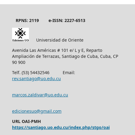
RPNS: 2119
e-ISSN: 2227-6513
Universidad de Oriente
Avenida Las Américas # 101 e/ L y E, Reparto
Ampliación de Terrazas, Santiago de Cuba, Cuba, CP
90 900
Telf. (53) 54432546 Email:
rev.santiago@uo.edu.cu
marcos.zaldivar@uo.edu.cu
edicionesuo@gmail.com
URL OAI-PMH
https://santiago.uo.edu.cu/index.php/stgo/oai