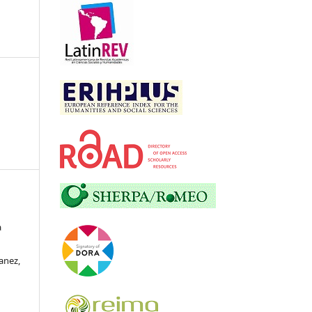
a
anez,