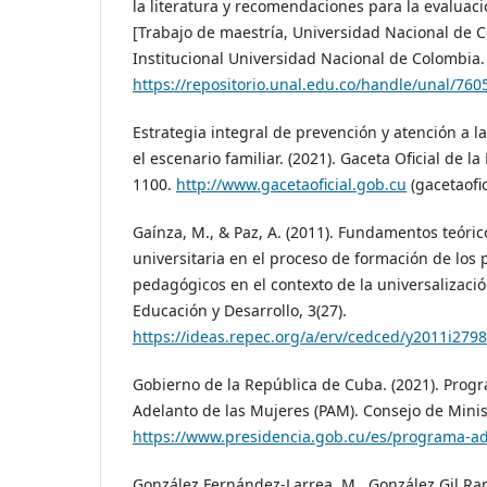
la literatura y recomendaciones para la evaluaci
[Trabajo de maestría, Universidad Nacional de C
Institucional Universidad Nacional de Colombia.
https://repositorio.unal.edu.co/handle/unal/760
Estrategia integral de prevención y atención a l
el escenario familiar. (2021). Gaceta Oficial de l
1100.
http://www.gacetaoficial.gob.cu
(gacetaofic
Gaínza, M., & Paz, A. (2011). Fundamentos teóric
universitaria en el proceso de formación de los 
pedagógicos en el contexto de la universalizaci
Educación y Desarrollo, 3(27).
https://ideas.repec.org/a/erv/cedced/y2011i279
Gobierno de la República de Cuba. (2021). Prog
Adelanto de las Mujeres (PAM). Consejo de Minis
https://www.presidencia.gob.cu/es/programa-a
González Fernández-Larrea, M., González Gil Ram