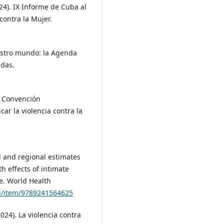
24). IX Informe de Cuba al
contra la Mujer.
estro mundo: la Agenda
idas.
. Convención
ar la violencia contra la
l and regional estimates
h effects of intimate
e. World Health
/i/item/9789241564625
024). La violencia contra