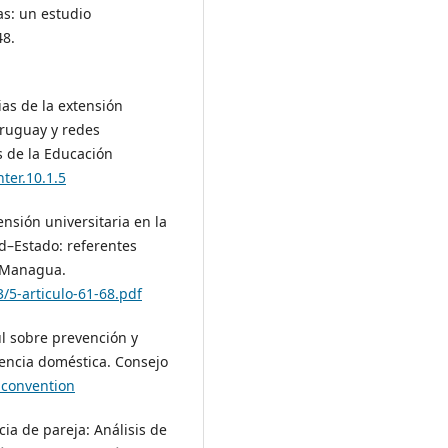
as: un estudio
48.
ias de la extensión
Uruguay y redes
s de la Educación
nter.10.1.5
tensión universitaria en la
d–Estado: referentes
N-Managua.
3/5-articulo-61-68.pdf
l sobre prevención y
olencia doméstica. Consejo
-convention
cia de pareja: Análisis de