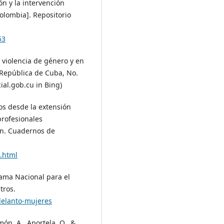
ón y la intervención
olombia]. Repositorio
53
a violencia de género y en
a República de Cuba, No.
ial.gob.cu in Bing)
os desde la extensión
profesionales
ón. Cuadernos de
8.html
rama Nacional para el
tros.
delanto-mujeres
ón, A., Aportela, O., &