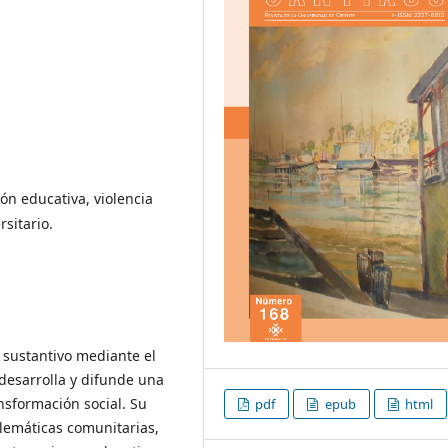
ón educativa, violencia
sitario.
 sustantivo mediante el
 desarrolla y difunde una
nsformación social. Su
pdf
epub
html
lemáticas comunitarias,