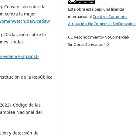
). Convención sobre la
Esta obra está bajo una licencia
ón contra la mujer
internacional
Creative Commons
/womenwatch/daw/cedaw
Atribución-NoComercial-SinDerivadas
. Declaración sobre la
CC Reconocimiento-NoComercial-
iones Unidas.
SinObrasDerivadas 4.0
n-violence-against-
nstitución de la República
.
2022). Código de las
samblea Nacional del
pción y detección de