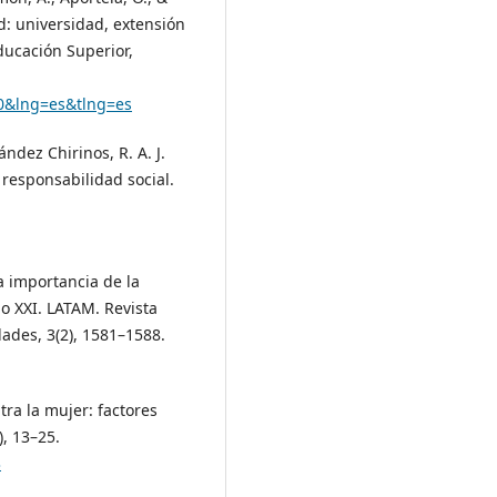
d: universidad, extensión
ducación Superior,
20&lng=es&tlng=es
ndez Chirinos, R. A. J.
 responsabilidad social.
La importancia de la
lo XXI. LATAM. Revista
ades, 3(2), 1581–1588.
ntra la mujer: factores
), 13–25.
3