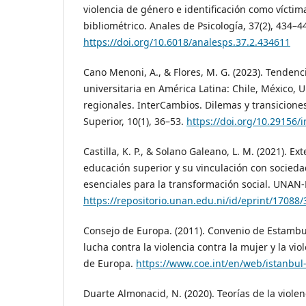
violencia de género e identificación como víctim
bibliométrico. Anales de Psicología, 37(2), 434–4
https://doi.org/10.6018/analesps.37.2.434611
Cano Menoni, A., & Flores, M. G. (2023). Tendenc
universitaria en América Latina: Chile, México, 
regionales. InterCambios. Dilemas y transicione
Superior, 10(1), 36–53.
https://doi.org/10.29156/i
Castilla, K. P., & Solano Galeano, L. M. (2021). Ex
educación superior y su vinculación con socieda
esenciales para la transformación social. UNA
https://repositorio.unan.edu.ni/id/eprint/17088/
Consejo de Europa. (2011). Convenio de Estambu
lucha contra la violencia contra la mujer y la vi
de Europa.
https://www.coe.int/en/web/istanbul
Duarte Almonacid, N. (2020). Teorías de la violen