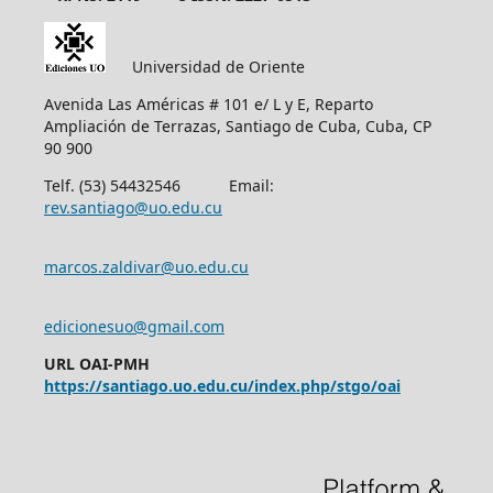
Universidad de Oriente
Avenida Las Américas # 101 e/ L y E, Reparto
Ampliación de Terrazas, Santiago de Cuba, Cuba, CP
90 900
Telf. (53) 54432546 Email:
rev.santiago@uo.edu.cu
marcos.zaldivar@uo.edu.cu
edicionesuo@gmail.com
URL OAI-PMH
https://santiago.uo.edu.cu/index.php/stgo/oai