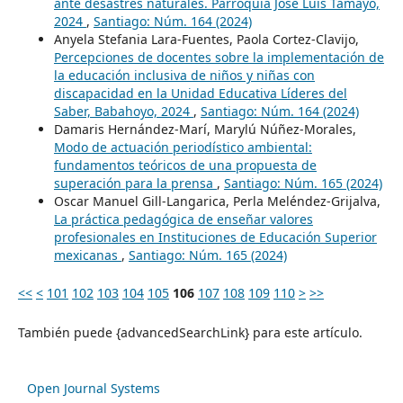
ante desastres naturales. Parroquia José Luis Tamayo,
2024
,
Santiago: Núm. 164 (2024)
Anyela Stefania Lara-Fuentes, Paola Cortez-Clavijo,
Percepciones de docentes sobre la implementación de
la educación inclusiva de niños y niñas con
discapacidad en la Unidad Educativa Líderes del
Saber, Babahoyo, 2024
,
Santiago: Núm. 164 (2024)
Damaris Hernández-Marí, Marylú Núñez-Morales,
Modo de actuación periodístico ambiental:
fundamentos teóricos de una propuesta de
superación para la prensa
,
Santiago: Núm. 165 (2024)
Oscar Manuel Gill-Langarica, Perla Meléndez-Grijalva,
La práctica pedagógica de enseñar valores
profesionales en Instituciones de Educación Superior
mexicanas
,
Santiago: Núm. 165 (2024)
<<
<
101
102
103
104
105
106
107
108
109
110
>
>>
También puede {advancedSearchLink} para este artículo.
Open Journal Systems