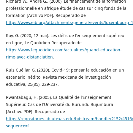
Richard W., André G., (2006). Le financement de la formation
professionnelle en afrique étude de cas sur cinq fonds de la
formation [Archivo PDF]. Recuperado de
https://www.eib.org/attachments/general/events/luxembourg_1
Roy, G. (2020, 12 mai). Les défis de l’enseignement supérieur
en ligne, Le Quotidien Recuperado de
https://www.lequotidien.com/actualites/quand-education-
rime-avec-distanciation
.
Ruiz Cuéllar, G. (2020). Covid-19: pensar la educación en un
escenario inédito. Revista mexicana de investigación
educativa, 25(85), 229-237.
Rwantabagu, H. (2005). La Qualité de l’Enseignement
Supérieur. Cas de l’Université du Burundi. Bujumbura
[Archivo PDF]. Recuperado de
https://repositories.lib.utexas.edu/bitstream/handle/2152/4516
sequence=1