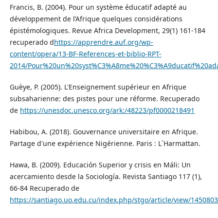
Francis, B. (2004). Pour un système éducatif adapté au
développement de l’Afrique quelques considérations
épistémologiques. Revue Africa Development, 29(1) 161-184
recuperado d
https://apprendre.auf.org/wp-
content/opera/13-BF-References-et-biblio-RPT-
2014/Pour%20un%20syst%C3%A8me%20%C3%A9ducatif%20ad
Guèye, P. (2005). L'Enseignement supérieur en Afrique
subsaharienne: des pistes pour une réforme. Recuperado
de
https://unesdoc.unesco.org/ark:/48223/pf0000218491
Habibou, A. (2018). Gouvernance universitaire en Afrique.
Partage d'une expérience Nigérienne. Paris : L´Harmattan.
Hawa, B. (2009). Educación Superior y crisis en Máli: Un
acercamiento desde la Sociología. Revista Santiago 117 (1),
66-84 Recuperado de
https://santiago.uo.edu.cu/index.php/stgo/article/view/145080