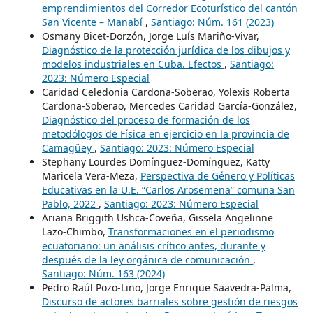
emprendimientos del Corredor Ecoturístico del cantón
San Vicente – Manabí
,
Santiago: Núm. 161 (2023)
Osmany Bicet-Dorzón, Jorge Luís Mariño-Vivar,
Diagnóstico de la protección jurídica de los dibujos y
modelos industriales en Cuba. Efectos
,
Santiago:
2023: Número Especial
Caridad Celedonia Cardona-Soberao, Yolexis Roberta
Cardona-Soberao, Mercedes Caridad García-González,
Diagnóstico del proceso de formación de los
metodólogos de Física en ejercicio en la provincia de
Camagüey
,
Santiago: 2023: Número Especial
Stephany Lourdes Domínguez-Domínguez, Katty
Maricela Vera-Meza,
Perspectiva de Género y Políticas
Educativas en la U.E. “Carlos Arosemena” comuna San
Pablo, 2022
,
Santiago: 2023: Número Especial
Ariana Briggith Ushca-Coveña, Gissela Angelinne
Lazo-Chimbo,
Transformaciones en el periodismo
ecuatoriano: un análisis crítico antes, durante y
después de la ley orgánica de comunicación
,
Santiago: Núm. 163 (2024)
Pedro Raúl Pozo-Lino, Jorge Enrique Saavedra-Palma,
Discurso de actores barriales sobre gestión de riesgos