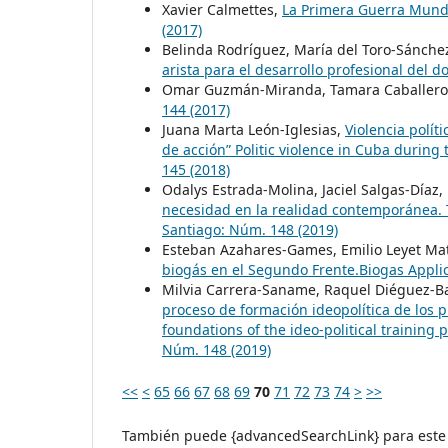
Xavier Calmettes,
La Primera Guerra Mundi
(2017)
Belinda Rodríguez, María del Toro-Sánche
arista para el desarrollo profesional del 
Omar Guzmán-Miranda, Tamara Caballero
144 (2017)
Juana Marta León-Iglesias,
Violencia polí
de acción” Politic violence in Cuba during
145 (2018)
Odalys Estrada-Molina, Jaciel Salgas-Díaz
necesidad en la realidad contemporánea. 
Santiago: Núm. 148 (2019)
Esteban Azahares-Games, Emilio Leyet Ma
biogás en el Segundo Frente.Biogas Appli
Milvia Carrera-Saname, Raquel Diéguez-Ba
proceso de formación ideopolítica de los p
foundations of the ideo-political training
Núm. 148 (2019)
<<
<
65
66
67
68
69
70
71
72
73
74
>
>>
También puede {advancedSearchLink} para este 