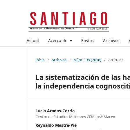
Actual
Acerca de
Envíos
Archivos
Inicio
/
Archivos
/
Núm. 139 (2016)
/
Artículos
La sistematización de las h
la independencia cognosciti
Lucía Aradas-Corría
Centro de Estudios Militeares CEM José Maceo
Reynaldo Mestre-Pie