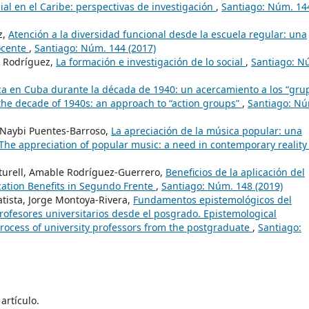
al en el Caribe: perspectivas de investigación
,
Santiago: Núm. 14
z,
Atención a la diversidad funcional desde la escuela regular: una
docente
,
Santiago: Núm. 144 (2017)
 Rodríguez,
La formación e investigación de lo social
,
Santiago: N
tica en Cuba durante la década de 1940: un acercamiento a los “gru
 the decade of 1940s: an approach to “action groups”
,
Santiago: N
, Naybi Puentes-Barroso,
La apreciación de la música popular: una
The appreciation of popular music: a need in contemporary realit
turell, Amable Rodríguez-Guerrero,
Beneficios de la aplicación del
cation Benefits in Segundo Frente
,
Santiago: Núm. 148 (2019)
tista, Jorge Montoya-Rivera,
Fundamentos epistemológicos del
rofesores universitarios desde el posgrado. Epistemological
 process of university professors from the postgraduate
,
Santiago:
artículo.