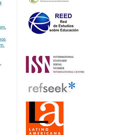
4
úm.
pos
úm.
y
,