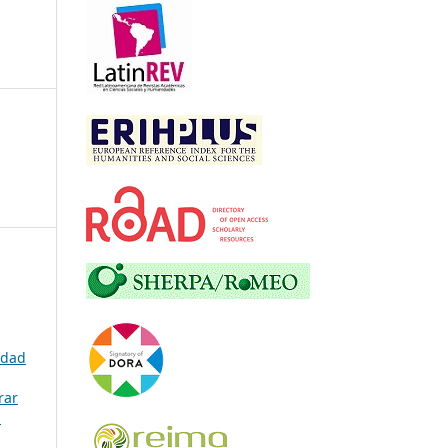
idad
rar
.