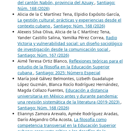
del cantón Nabón, provincia del Azuay
,
Santiago:
Núm. 168 (2026)
Alicia de la C Martínez Tena, Elpidio Expósito García,
La gestión cultural: prácticas y experiencias desde el
contexto cubano
,
Santiago: Núm. 168 (2026)
Alexeis Silva Oliva, Alicia de la C Martínez Tena,
Yander Castillo Salina, Yamilka Pérez Correa,
Radio
Victoria y vulnerabilidad social: un diseño sociológico
de investigación desde la comunicación social
,
Santiago: Núm. 167 (2026)
Aimé Teresa Ortiz Blanco,
Reflexiones teóricas para el
estudio de la filosofía en la Educación Superior
cubana
,
Santiago: 2025: Número Especial
María José Gálvez Belmontes, Lizbeth Guadalupe
López Guzmán, Blanca Rocío Rodríguez Hernández,
Magda Collazo Fuentes,
Educación a distancia
universitaria en México antes y durante pandemia:
una revisión sistemática de la literatura (2019-2023)
,
Santiago: Núm. 168 (2026)
Eliannys Zamora Arevalo, Aymée Rodríguez Aradas,
Darío Alejandro Oña Acosta,
La filosofía como
competencia transversal en la Educación Superior