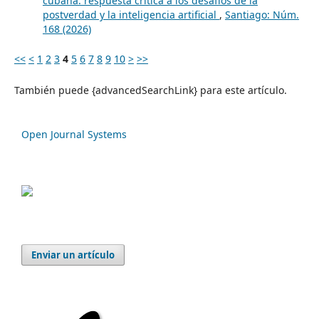
cubana: respuesta crítica a los desafíos de la
postverdad y la inteligencia artificial
,
Santiago: Núm.
168 (2026)
<<
<
1
2
3
4
5
6
7
8
9
10
>
>>
También puede {advancedSearchLink} para este artículo.
Open Journal Systems
Enviar un artículo