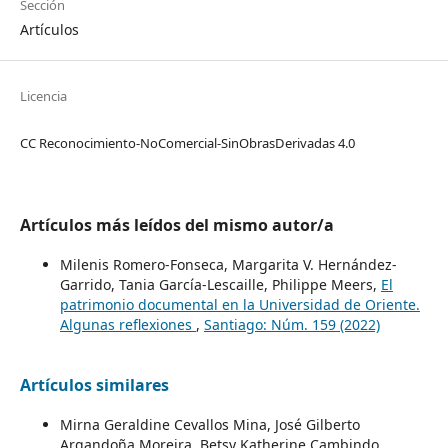
Sección
Artículos
Licencia
CC Reconocimiento-NoComercial-SinObrasDerivadas 4.0
Artículos más leídos del mismo autor/a
Milenis Romero-Fonseca, Margarita V. Hernández-
Garrido, Tania García-Lescaille, Philippe Meers,
El
patrimonio documental en la Universidad de Oriente.
Algunas reflexiones
,
Santiago: Núm. 159 (2022)
Artículos similares
Mirna Geraldine Cevallos Mina, José Gilberto
Argandoña Moreira, Betsy Katherine Cambindo