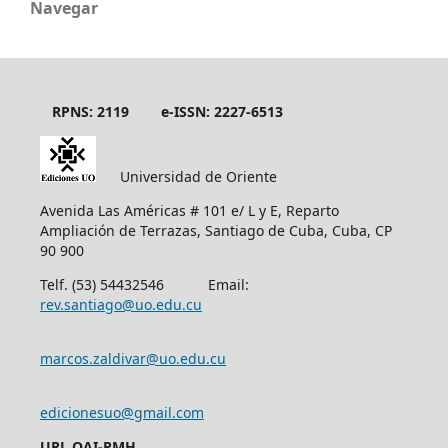
Navegar
RPNS: 2119
e-ISSN: 2227-6513
Universidad de Oriente
Avenida Las Américas # 101 e/ L y E, Reparto
Ampliación de Terrazas, Santiago de Cuba, Cuba, CP
90 900
Telf. (53) 54432546 Email:
rev.santiago@uo.edu.cu
marcos.zaldivar@uo.edu.cu
edicionesuo@gmail.com
URL OAI-PMH