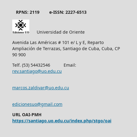
RPNS: 2119
e-ISSN: 2227-6513
Universidad de Oriente
Avenida Las Américas # 101 e/ L y E, Reparto
Ampliación de Terrazas, Santiago de Cuba, Cuba, CP
90 900
Telf. (53) 54432546 Email:
rev.santiago@uo.edu.cu
marcos.zaldivar@uo.edu.cu
edicionesuo@gmail.com
URL OAI-PMH
https://santiago.uo.edu.cu/index.php/stgo/oai