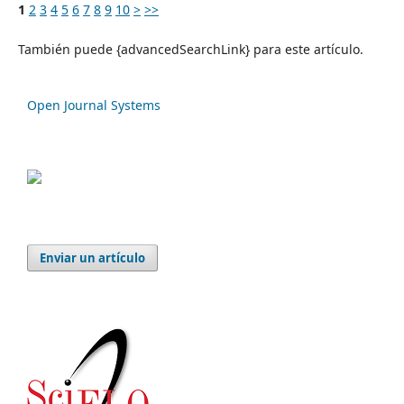
1
2
3
4
5
6
7
8
9
10
>
>>
También puede {advancedSearchLink} para este artículo.
Open Journal Systems
Enviar un artículo