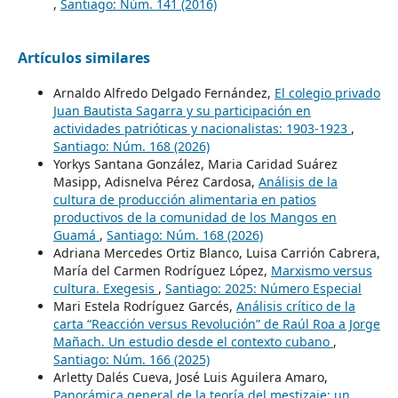
,
Santiago: Núm. 141 (2016)
Artículos similares
Arnaldo Alfredo Delgado Fernández,
El colegio privado
Juan Bautista Sagarra y su participación en
actividades patrióticas y nacionalistas: 1903-1923
,
Santiago: Núm. 168 (2026)
Yorkys Santana González, Maria Caridad Suárez
Masipp, Adisnelva Pérez Cardosa,
Análisis de la
cultura de producción alimentaria en patios
productivos de la comunidad de los Mangos en
Guamá
,
Santiago: Núm. 168 (2026)
Adriana Mercedes Ortiz Blanco, Luisa Carrión Cabrera,
María del Carmen Rodríguez López,
Marxismo versus
cultura. Exegesis
,
Santiago: 2025: Número Especial
Mari Estela Rodríguez Garcés,
Análisis crítico de la
carta “Reacción versus Revolución” de Raúl Roa a Jorge
Mañach. Un estudio desde el contexto cubano
,
Santiago: Núm. 166 (2025)
Arletty Dalés Cueva, José Luis Aguilera Amaro,
Panorámica general de la teoría del mestizaje: un