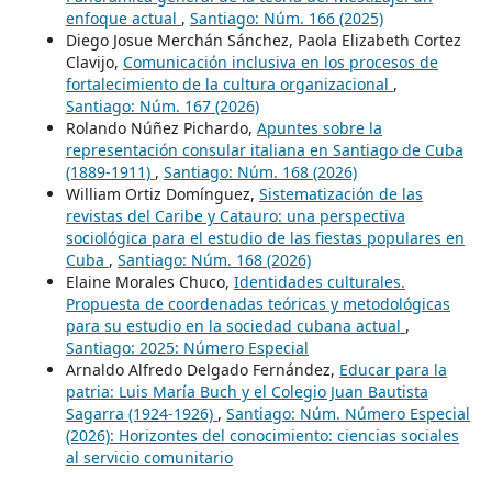
enfoque actual
,
Santiago: Núm. 166 (2025)
Diego Josue Merchán Sánchez, Paola Elizabeth Cortez
Clavijo,
Comunicación inclusiva en los procesos de
fortalecimiento de la cultura organizacional
,
Santiago: Núm. 167 (2026)
Rolando Núñez Pichardo,
Apuntes sobre la
representación consular italiana en Santiago de Cuba
(1889-1911)
,
Santiago: Núm. 168 (2026)
William Ortiz Domínguez,
Sistematización de las
revistas del Caribe y Catauro: una perspectiva
sociológica para el estudio de las fiestas populares en
Cuba
,
Santiago: Núm. 168 (2026)
Elaine Morales Chuco,
Identidades culturales.
Propuesta de coordenadas teóricas y metodológicas
para su estudio en la sociedad cubana actual
,
Santiago: 2025: Número Especial
Arnaldo Alfredo Delgado Fernández,
Educar para la
patria: Luis María Buch y el Colegio Juan Bautista
Sagarra (1924-1926)
,
Santiago: Núm. Número Especial
(2026): Horizontes del conocimiento: ciencias sociales
al servicio comunitario