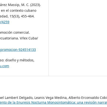
uárez Massip, M. C. (2023).
 en el contexto cubano
edad, 15(S3), 455-464.
w/4259
promoción comercial.
 ecuatoriana. V/lex Cuba/
vs-promocion-924514133
aso: diseño y métodos,
du.com
fael Lambert Delgado, Leanis Vega Medina, Alberto Erconvaldo Cob
iento de la Enuresis Nocturna Monosintomática: una revisión narra