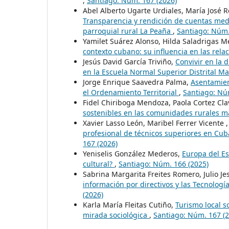
,
Santiago: Núm. 167 (2026)
Abel Alberto Ugarte Urdiales, María José 
Transparencia y rendición de cuentas medi
parroquial rural La Peaña
,
Santiago: Núm.
Yamilet Suárez Alonso, Hilda Saladrigas 
contexto cubano: su influencia en las rela
Jesús David García Triviño,
Convivir en la d
en la Escuela Normal Superior Distrital M
Jorge Enrique Saavedra Palma,
Asentamien
el Ordenamiento Territorial
,
Santiago: Nú
Fidel Chiriboga Mendoza, Paola Cortez Cla
sostenibles en las comunidades rurales 
Xavier Lasso León, Maribel Ferrer Vicente
profesional de técnicos superiores en Cuba
167 (2026)
Yeniselis González Mederos,
Europa del Est
cultural?
,
Santiago: Núm. 166 (2025)
Sabrina Margarita Freites Romero, Julio J
información por directivos y las Tecnolog
(2026)
Karla María Fleitas Cutiño,
Turismo local s
mirada sociológica
,
Santiago: Núm. 167 (2