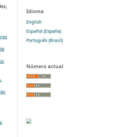
dez,
Idioma
English
Español (España)
ares
Português (Brasil)
de
os
Número actual
.
ión
a