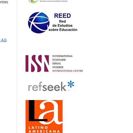
entes
 4.0
.