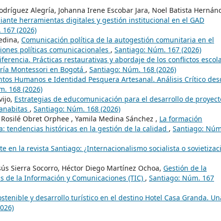
Rodríguez Alegría, Johanna Irene Escobar Jara, Noel Batista Hernán
ante herramientas digitales y gestión institucional en el GAD
 167 (2026)
Medina,
Comunicación política de la autogestión comunitaria en el
ciones políticas comunicacionales
,
Santiago: Núm. 167 (2026)
iferencia. Prácticas restaurativas y abordaje de los conflictos escol
aría Montessori en Bogotá
,
Santiago: Núm. 168 (2026)
tos Humanos e Identidad Pesquera Artesanal. Análisis Crítico des
m. 168 (2026)
vijo,
Estrategias de educomunicación para el desarrollo de proyect
manabitas
,
Santiago: Núm. 168 (2026)
 , Rosilé Obret Orphee , Yamila Medina Sánchez ,
La formación
: tendencias históricas en la gestión de la calidad
,
Santiago: Núm
e en la revista Santiago: ¿Internacionalismo socialista o sovietizac
esús Sierra Socorro, Héctor Diego Martínez Ochoa,
Gestión de la
ías de la Información y Comunicaciones (TIC)
,
Santiago: Núm. 167
ostenible y desarrollo turístico en el destino Hotel Casa Granda. Un
026)