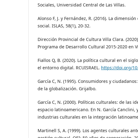
Sociales, Universidad Central de Las Villas.
Alonso F, J. y Fernández, R. (2016). La dimensión 
social. ISLAS, 58(1), 20-32.
Dirección Provincial de Cultura Villa Clara. (2020
Programa de Desarrollo Cultural 2015-2020 en Vill
Fiallos Q, B. (2020). La política cultural en el sigl
el entorno digital. RCUISRAEL.
https://doi.org/1
García C, N. (1995). Consumidores y ciudadanos: 
de la globalización. Grijalbo.
García C, N. (2000). Políticas culturales: de las 
espacio latinoamericano. En N. García Canclini, 
industrias culturales en la integración latinoame
Martinell S, A. (1999). Los agentes culturales ant
gestión cultural. OEI: 50 años de cooperación, 2