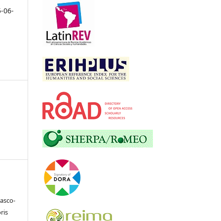
5-06-
asco-
ris