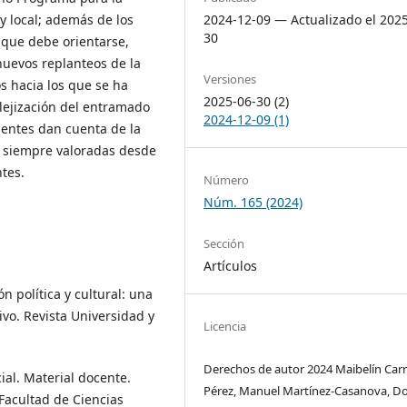
2024-12-09 — Actualizado el 202
 y local; además de los
30
s que debe orientarse,
 nuevos replanteos de la
Versiones
tos hacia los que se ha
2025-06-30 (2)
plejización del entramado
2024-12-09 (1)
entes dan cuenta de la
no siempre valoradas desde
tes.
Número
Núm. 165 (2024)
Sección
Artículos
n política y cultural: una
ivo. Revista Universidad y
Licencia
Derechos de autor 2024 Maibelín Carr
cial. Material docente.
Pérez, Manuel Martínez-Casanova, Do
 Facultad de Ciencias