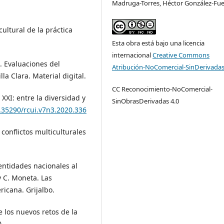
Madruga-Torres, Héctor González-Fu
cultural de la práctica
Esta obra está bajo una licencia
internacional
Creative Commons
). Evaluaciones del
Atribución-NoComercial-SinDerivadas
a Clara. Material digital.
CC Reconocimiento-NoComercial-
o XXI: entre la diversidad y
SinObrasDerivadas 4.0
0.35290/rcui.v7n3.2020.336
conflictos multiculturales
identidades nacionales al
y C. Moneta. Las
ricana. Grijalbo.
e los nuevos retos de la
0.