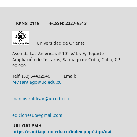
RPNS: 2119
e-ISSN: 2227-6513
Universidad de Oriente
Avenida Las Américas # 101 e/ L y E, Reparto
Ampliación de Terrazas, Santiago de Cuba, Cuba, CP
90 900
Telf. (53) 54432546 Email:
rev.santiago@uo.edu.cu
marcos.zaldivar@uo.edu.cu
edicionesuo@gmail.com
URL OAI-PMH
https://santiago.uo.edu.cu/index.php/stgo/oai