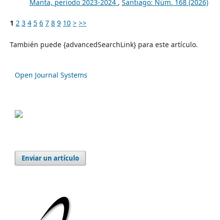
Manta, período 2023-2024
,
Santiago: Núm. 168 (2026)
1
2
3
4
5
6
7
8
9
10
>
>>
También puede {advancedSearchLink} para este artículo.
Open Journal Systems
Enviar un artículo