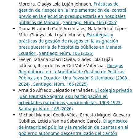
Moreira, Gladys Lola Luján Johnson,
Prácticas de
gestión de riesgos en la implementación del control
previo en la ejecución presupuestaria en hospitales
públicos de Manabí
,
Santiago: Núm. 166 (2025)
Diana Elizabeth Calle Arcentales, Nataly Roció López
Mite, Gladys Lola Luján Johnson,
Estrategias y
prácticas de gestión de riesgos en la asignación
presupuestaria de hospitales públicos en Manabí,
Ecuador
,
Santiago: Núm. 166 (2025)
Evelyn Tatiana Solari Dávila, Gladys Lola Luján
Johnson, Ricardo Javier Del Valle Valencia ,
Riesgos
Regulatorios en la Auditoría de Gestión de Políticas
Públicas en Ecuador: Una Revisión Sistemática (2008-
2024)
,
Santiago: Núm. 166 (2025)
Arnaldo Alfredo Delgado Fernández,
El colegio privado
Juan Bautista Sagarra y su participación en
actividades patrióticas y nacionalistas: 1903-1923
,
Santiago: Núm. 168 (2026)
Michael Manuel Coello Vélez, Ernesto Miguel Guevara
Cubillas, Leticia Yanina Sabando Garcés,
Diagnóstico
de integridad pública y la rendición de cuentas en el
gobierno autónomo descentralizado del Cantón