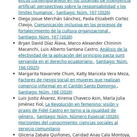
éticos contemporáneos en los sistemas de inteligencia
artificial: perspectivas sobre la responsabilidad y los
límites humanos
,
Santiago: Núm. 167 (2026)
Diego Josue Merchán Sánchez, Paola Elizabeth Cortez
Clavijo,
Comunicación inclusiva en los procesos de
fortalecimiento de la cultura organizacional
,
Santiago: Núm. 167 (2026)
Bryan David Díaz Álava, Marco Alexander Chininin
Macanchi, Luis Alberto Santana Castro,
Análisis de la
efectividad de la aplicación del principio pacta sunt
servanda en el derecho ecuatoriano
,
Santiago: Núm.
166 (2025)
Margarita Navarrete Chum, Katty Maricela Vera Meza,
Factores de riesgo social en mujeres que realizan
comercio informal en el Cantón Santo Domingo
,
Santiago: Núm. 168 (2026)
Luis Justiz Álvarez, Kirenia Chaveco Asin, María Julia
Jiménez Fiol,
La Revolución en femenino: visión y
praxis de Fidel Castro en torno a la igualdad de
género
,
Santiago: Núm. Número Especial (2026):
Horizontes del conocimiento: ciencias sociales al
servicio comunitario
Gliceria Zabala Quiñones, Caridad Anay Cala Montoya,