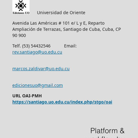
Universidad de Oriente
Avenida Las Américas # 101 e/ L y E, Reparto
Ampliación de Terrazas, Santiago de Cuba, Cuba, CP
90 900
Telf. (53) 54432546 Email:
rev.santiago@uo.edu.cu
marcos.zaldivar@uo.edu.cu
edicionesuo@gmail.com
URL OAI-PMH
https://santiago.uo.edu.cu/index.php/stgo/oai