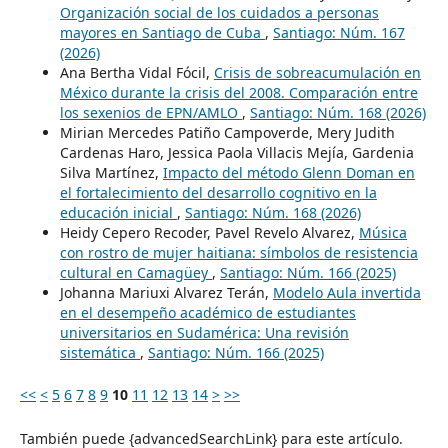
Organización social de los cuidados a personas
mayores en Santiago de Cuba
,
Santiago: Núm. 167
(2026)
Ana Bertha Vidal Fócil,
Crisis de sobreacumulación en
México durante la crisis del 2008. Comparación entre
los sexenios de EPN/AMLO
,
Santiago: Núm. 168 (2026)
Mirian Mercedes Patiño Campoverde, Mery Judith
Cardenas Haro, Jessica Paola Villacis Mejía, Gardenia
Silva Martínez,
Impacto del método Glenn Doman en
el fortalecimiento del desarrollo cognitivo en la
educación inicial
,
Santiago: Núm. 168 (2026)
Heidy Cepero Recoder, Pavel Revelo Alvarez,
Música
con rostro de mujer haitiana: símbolos de resistencia
cultural en Camagüey
,
Santiago: Núm. 166 (2025)
Johanna Mariuxi Alvarez Terán,
Modelo Aula invertida
en el desempeño académico de estudiantes
universitarios en Sudamérica: Una revisión
sistemática
,
Santiago: Núm. 166 (2025)
<<
<
5
6
7
8
9
10
11
12
13
14
>
>>
También puede {advancedSearchLink} para este artículo.