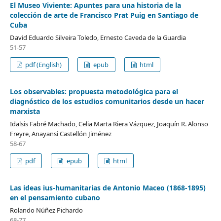
El Museo Viviente: Apuntes para una historia de la
colección de arte de Francisco Prat Puig en Santiago de
Cuba
David Eduardo Silveira Toledo, Ernesto Caveda de la Guardia
51-57
pdf (English)
epub
html
Los observables: propuesta metodológica para el
diagnóstico de los estudios comunitarios desde un hacer
marxista
Idalsis Fabré Machado, Celia Marta Riera Vázquez, Joaquín R. Alonso
Freyre, Anayansi Castellón Jiménez
58-67
pdf
epub
html
Las ideas ius-humanitarias de Antonio Maceo (1868-1895)
en el pensamiento cubano
Rolando Núñez Pichardo
68-77