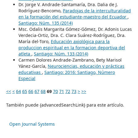
Dr. Jorge V. Andrade-Santamaría, Dra. Dalia de J.
Rodríguez-Bencomo,
Paradojas de la interculturalidad
en la formación del estudiante-maestro del Ecuador
,
Santiago: Núm. 135 (2014)
Msc. Odalis Margarita Gómez-Gómez, Dr. Adonis Lucas
Verdecia-Ortiz, Dra. C. Clara Suárez-Rodríguez, Dra.
María del-Toro,
Educación axiológica para la
produccion espiritual en la formacion deportiva del
atleta
,
Santiago: Núm. 133 (2014)
Carmen Dolores Andrade-Zambrano, Bety Marisol
Yánez-García,
Neurociencias, educación y prácticas
educativas
,
Santiago: 2016: Santiago, Número
Especial
<<
<
64
65
66
67
68
69
70
71
72
73
>
>>
También puede {advancedSearchLink} para este artículo.
Open Journal Systems