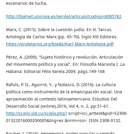
escenarios de lucha.
http://Dialnet.unirioja.es/servlet/articulo?codigo=6085762
Marx, C. (2015). Sobre la cuestión judía. En H. Tarcus.
Antología de Carlos Marx (pp. 45-70). Siglo XXI Editores.
https://proletarios.org/books/Karl-Marx-Antologia.pdf
Pérez, A. (2009). “Sujeto histórico y revolución. Articulación
del movimiento político y social”. En: Filosofía Marxista I. La
Habana: Editorial Félix Varela.2009. págs.149-168
Rafuls, P. D., Aguirre, Y., y Nolasco, D. (2016). La cultura
política como instrumento de la emancipación social. Una
aproximación al contexto latinoamericano. Estudios Del
Desarrollo Social (online).2016, Vol 4, n. 2, pp.51-61.
http://scielo.sld.cu/scielo.php?
script=sci_arttext&pid=S2308-
01322016000200005&Ing=es &nrm=iso>. ISSN 2308-0132.
Rauber, I. (2016). Hegemonía, poder popular y sentido