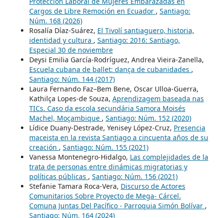
Protección Laboral de Mujeres Embarazadas en
Cargos de Libre Remoción en Ecuador
,
Santiago:
Núm. 168 (2026)
Rosalía Díaz-Suárez,
El Tivolí santiaguero, historia,
identidad y cultura
,
Santiago: 2016: Santiago,
Especial 30 de noviembre
Deysi Emilia García-Rodríguez, Andrea Vieira-Zanella,
Escuela cubana de ballet: dança de cubanidades
,
Santiago: Núm. 144 (2017)
Laura Fernando Faz–Bem Bene, Oscar Ulloa-Guerra,
Kathilça Lopes-de Souza,
Aprendizagem baseada nas
TICs. Caso da escola secundária Samora Moisés
Machel, Moçambique
,
Santiago: Núm. 152 (2020)
Lídice Duany-Destrade, Yenisey López-Cruz,
Presencia
maceista en la revista Santiago a cincuenta años de su
creación
,
Santiago: Núm. 155 (2021)
Vanessa Montenegro-Hidalgo,
Las complejidades de la
trata de personas entre dinámicas migratorias y
políticas públicas
,
Santiago: Núm. 156 (2021)
Stefanie Tamara Roca-Vera,
Discurso de Actores
Comunitarios Sobre Proyecto de Mega- Cárcel.
Comuna Juntas Del Pacífico - Parroquia Simón Bolívar
,
Santiago: Núm. 164 (2024)