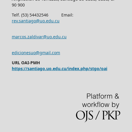
90 900
Telf. (53) 54432546 Email:
rev.santiago@uo.edu.cu
marcos.zaldivar@uo.edu.cu
edicionesuo@gmail.com
URL OAI-PMH
https://santiago.uo.edu.cu/index.php/stgo/oai