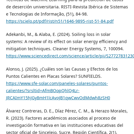
de deserción universitaria. RISTI-Revista Ibérica de Sistemas
e Tecnologias de Informação, (51), 84-98.
https://scielo.pt/pdf/rist/n51/1646-9895-rist-51-84.pdf
Adekanbi, M., & Alaba, E. (2024). Soiling loss in solar
systems: A review of its effect on solar energy efficiency and
mitigation techniques. Cleaner Energy Systems, 7, 100094.
https://www.sciencedirect.com/science/article/pii/S277278312
Alonso, J. (2025). ¿Cuáles son las Causas y Efectos de los
Puntos Calientes en Placas Solares? SUNFIELDS.
https://www.sfe-solar.com/paneles-solares/puntos-
calientes/?srsltid=AfmBOopQhlQ4Lr-
JRCAImY15hJGy8mH1lcAvoJB1qwCwvOdMdwh8zSH0
Álvarez Contreras, D. E., Díaz Pérez, C. M., & Herazo Morales,
R. (2023). Factores académicos asociados al proceso de
investigación formativa en las instituciones educativas del
sector oficial de Sincelejo, Sucre. Región Científica, 2(1),