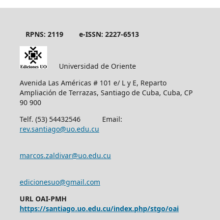
RPNS: 2119
e-ISSN: 2227-6513
Universidad de Oriente
Avenida Las Américas # 101 e/ L y E, Reparto
Ampliación de Terrazas, Santiago de Cuba, Cuba, CP
90 900
Telf. (53) 54432546 Email:
rev.santiago@uo.edu.cu
marcos.zaldivar@uo.edu.cu
edicionesuo@gmail.com
URL OAI-PMH
https://santiago.uo.edu.cu/index.php/stgo/oai