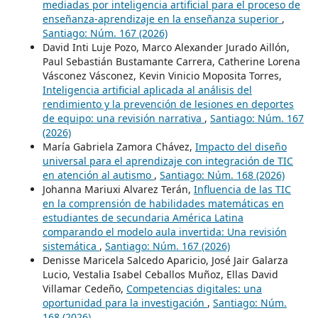
mediadas por inteligencia artificial para el proceso de
enseñanza-aprendizaje en la enseñanza superior
,
Santiago: Núm. 167 (2026)
David Inti Luje Pozo, Marco Alexander Jurado Aillón,
Paul Sebastián Bustamante Carrera, Catherine Lorena
Vásconez Vásconez, Kevin Vinicio Moposita Torres,
Inteligencia artificial aplicada al análisis del
rendimiento y la prevención de lesiones en deportes
de equipo: una revisión narrativa
,
Santiago: Núm. 167
(2026)
María Gabriela Zamora Chávez,
Impacto del diseño
universal para el aprendizaje con integración de TIC
en atención al autismo
,
Santiago: Núm. 168 (2026)
Johanna Mariuxi Alvarez Terán,
Influencia de las TIC
en la comprensión de habilidades matemáticas en
estudiantes de secundaria América Latina
comparando el modelo aula invertida: Una revisión
sistemática
,
Santiago: Núm. 167 (2026)
Denisse Maricela Salcedo Aparicio, José Jair Galarza
Lucio, Vestalia Isabel Ceballos Muñoz, Ellas David
Villamar Cedeño,
Competencias digitales: una
oportunidad para la investigación
,
Santiago: Núm.
168 (2026)