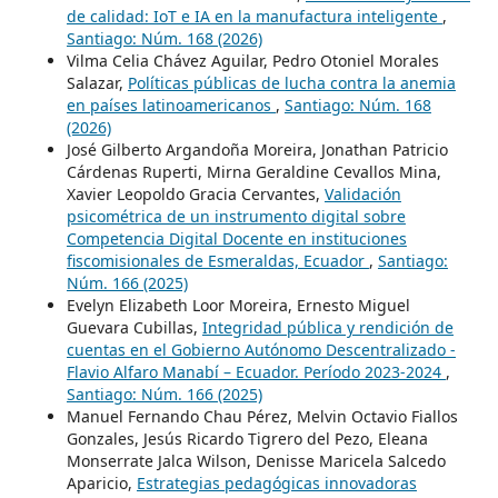
de calidad: IoT e IA en la manufactura inteligente
,
Santiago: Núm. 168 (2026)
Vilma Celia Chávez Aguilar, Pedro Otoniel Morales
Salazar,
Políticas públicas de lucha contra la anemia
en países latinoamericanos
,
Santiago: Núm. 168
(2026)
José Gilberto Argandoña Moreira, Jonathan Patricio
Cárdenas Ruperti, Mirna Geraldine Cevallos Mina,
Xavier Leopoldo Gracia Cervantes,
Validación
psicométrica de un instrumento digital sobre
Competencia Digital Docente en instituciones
fiscomisionales de Esmeraldas, Ecuador
,
Santiago:
Núm. 166 (2025)
Evelyn Elizabeth Loor Moreira, Ernesto Miguel
Guevara Cubillas,
Integridad pública y rendición de
cuentas en el Gobierno Autónomo Descentralizado -
Flavio Alfaro Manabí – Ecuador. Período 2023-2024
,
Santiago: Núm. 166 (2025)
Manuel Fernando Chau Pérez, Melvin Octavio Fiallos
Gonzales, Jesús Ricardo Tigrero del Pezo, Eleana
Monserrate Jalca Wilson, Denisse Maricela Salcedo
Aparicio,
Estrategias pedagógicas innovadoras