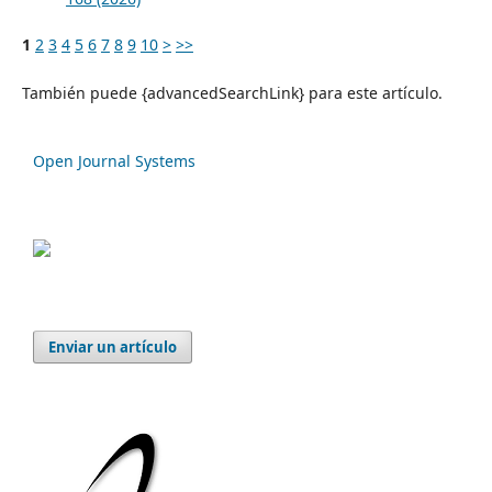
1
2
3
4
5
6
7
8
9
10
>
>>
También puede {advancedSearchLink} para este artículo.
Open Journal Systems
Enviar un artículo