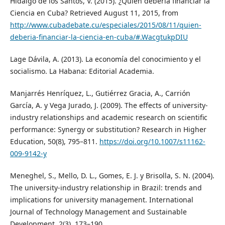
Hidalgo de los Santos, V. (2015). ¿Quién debería financiar la
Ciencia en Cuba? Retrieved August 11, 2015, from
http://www.cubadebate.cu/especiales/2015/08/11/quien-
deberia-financiar-la-ciencia-en-cuba/#.WacgtukpDIU
Lage Dávila, A. (2013). La economía del conocimiento y el
socialismo. La Habana: Editorial Academia.
Manjarrés Henríquez, L., Gutiérrez Gracia, A., Carrión
García, A. y Vega Jurado, J. (2009). The effects of university-
industry relationships and academic research on scientific
performance: Synergy or substitution? Research in Higher
Education, 50(8), 795–811.
https://doi.org/10.1007/s11162-
009-9142-y
Meneghel, S., Mello, D. L., Gomes, E. J. y Brisolla, S. N. (2004).
The university-industry relationship in Brazil: trends and
implications for university management. International
Journal of Technology Management and Sustainable
Development, 2(3), 173–190.