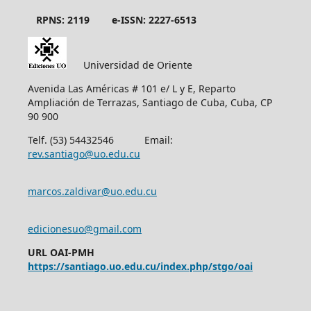
RPNS: 2119
e-ISSN: 2227-6513
Universidad de Oriente
Avenida Las Américas # 101 e/ L y E, Reparto
Ampliación de Terrazas, Santiago de Cuba, Cuba, CP
90 900
Telf. (53) 54432546 Email:
rev.santiago@uo.edu.cu
marcos.zaldivar@uo.edu.cu
edicionesuo@gmail.com
URL OAI-PMH
https://santiago.uo.edu.cu/index.php/stgo/oai