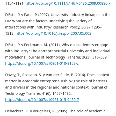
1154–1191.
https://doi.org/10.1111/j.1467-6486.2009.00880.x
D’Este, P. y Patel, P. (2007). University-industry linkages in the
UK: What are the factors underlying the variety of
interactions with industry? Research Policy, 36(9), 1295–
1313.
https://doi.org/10.1016/j.respol.2007.05.002
D’Este, P. y Perkmann, M. (2011). Why do academics engage
with industry? The entrepreneurial university and individual
motivations. Journal of Technology Transfer, 36(3), 316–339.
https://doi.org/10.1007/s10961-010-9153-z
Davey, T., Rossano, S. y Van der Sijde, P. (2016). Does context
matter in academic entrepreneurship? The role of barriers
and drivers in the regional and national context. Journal of
Technology Transfer, 41(6), 1457–1482.
https://doi.org/10.1007/s10961-015-9450-7
Debackere, K. y Veugelers, R. (2005). The role of academic