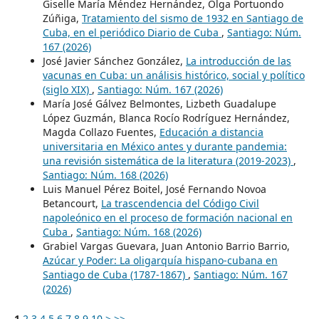
Giselle María Méndez Hernández, Olga Portuondo
Zúñiga,
Tratamiento del sismo de 1932 en Santiago de
Cuba, en el periódico Diario de Cuba
,
Santiago: Núm.
167 (2026)
José Javier Sánchez González,
La introducción de las
vacunas en Cuba: un análisis histórico, social y político
(siglo XIX)
,
Santiago: Núm. 167 (2026)
María José Gálvez Belmontes, Lizbeth Guadalupe
López Guzmán, Blanca Rocío Rodríguez Hernández,
Magda Collazo Fuentes,
Educación a distancia
universitaria en México antes y durante pandemia:
una revisión sistemática de la literatura (2019-2023)
,
Santiago: Núm. 168 (2026)
Luis Manuel Pérez Boitel, José Fernando Novoa
Betancourt,
La trascendencia del Código Civil
napoleónico en el proceso de formación nacional en
Cuba
,
Santiago: Núm. 168 (2026)
Grabiel Vargas Guevara, Juan Antonio Barrio Barrio,
Azúcar y Poder: La oligarquía hispano-cubana en
Santiago de Cuba (1787-1867)
,
Santiago: Núm. 167
(2026)
1
2
3
4
5
6
7
8
9
10
>
>>