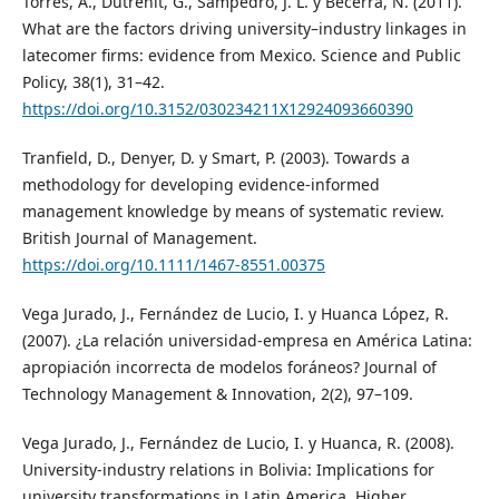
Torres, A., Dutrénit, G., Sampedro, J. L. y Becerra, N. (2011).
What are the factors driving university–industry linkages in
latecomer firms: evidence from Mexico. Science and Public
Policy, 38(1), 31–42.
https://doi.org/10.3152/030234211X12924093660390
Tranfield, D., Denyer, D. y Smart, P. (2003). Towards a
methodology for developing evidence-informed
management knowledge by means of systematic review.
British Journal of Management.
https://doi.org/10.1111/1467-8551.00375
Vega Jurado, J., Fernández de Lucio, I. y Huanca López, R.
(2007). ¿La relación universidad-empresa en América Latina:
apropiación incorrecta de modelos foráneos? Journal of
Technology Management & Innovation, 2(2), 97–109.
Vega Jurado, J., Fernández de Lucio, I. y Huanca, R. (2008).
University-industry relations in Bolivia: Implications for
university transformations in Latin America. Higher