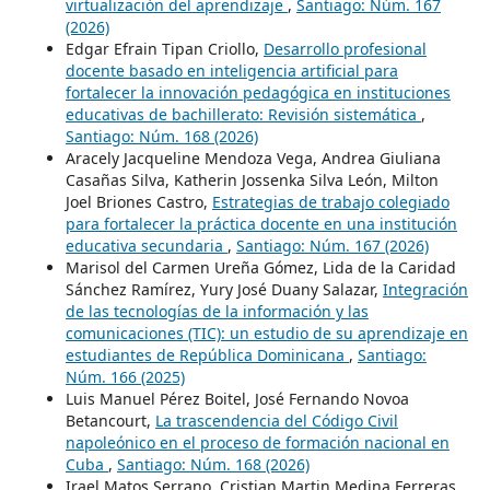
virtualización del aprendizaje
,
Santiago: Núm. 167
(2026)
Edgar Efrain Tipan Criollo,
Desarrollo profesional
docente basado en inteligencia artificial para
fortalecer la innovación pedagógica en instituciones
educativas de bachillerato: Revisión sistemática
,
Santiago: Núm. 168 (2026)
Aracely Jacqueline Mendoza Vega, Andrea Giuliana
Casañas Silva, Katherin Jossenka Silva León, Milton
Joel Briones Castro,
Estrategias de trabajo colegiado
para fortalecer la práctica docente en una institución
educativa secundaria
,
Santiago: Núm. 167 (2026)
Marisol del Carmen Ureña Gómez, Lida de la Caridad
Sánchez Ramírez, Yury José Duany Salazar,
Integración
de las tecnologías de la información y las
comunicaciones (TIC): un estudio de su aprendizaje en
estudiantes de República Dominicana
,
Santiago:
Núm. 166 (2025)
Luis Manuel Pérez Boitel, José Fernando Novoa
Betancourt,
La trascendencia del Código Civil
napoleónico en el proceso de formación nacional en
Cuba
,
Santiago: Núm. 168 (2026)
Irael Matos Serrano, Cristian Martin Medina Ferreras,