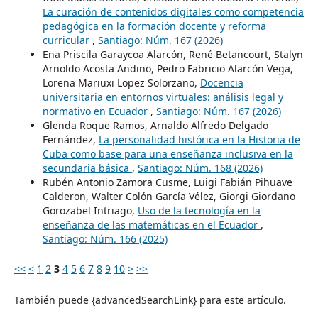
La curación de contenidos digitales como competencia
pedagógica en la formación docente y reforma
curricular
,
Santiago: Núm. 167 (2026)
Ena Priscila Garaycoa Alarcón, René Betancourt, Stalyn
Arnoldo Acosta Andino, Pedro Fabricio Alarcón Vega,
Lorena Mariuxi Lopez Solorzano,
Docencia
universitaria en entornos virtuales: análisis legal y
normativo en Ecuador
,
Santiago: Núm. 167 (2026)
Glenda Roque Ramos, Arnaldo Alfredo Delgado
Fernández,
La personalidad histórica en la Historia de
Cuba como base para una enseñanza inclusiva en la
secundaria básica
,
Santiago: Núm. 168 (2026)
Rubén Antonio Zamora Cusme, Luigi Fabián Pihuave
Calderon, Walter Colón García Vélez, Giorgi Giordano
Gorozabel Intriago,
Uso de la tecnología en la
enseñanza de las matemáticas en el Ecuador
,
Santiago: Núm. 166 (2025)
<<
<
1
2
3
4
5
6
7
8
9
10
>
>>
También puede {advancedSearchLink} para este artículo.