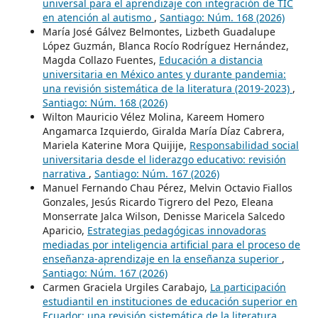
universal para el aprendizaje con integración de TIC
en atención al autismo
,
Santiago: Núm. 168 (2026)
María José Gálvez Belmontes, Lizbeth Guadalupe
López Guzmán, Blanca Rocío Rodríguez Hernández,
Magda Collazo Fuentes,
Educación a distancia
universitaria en México antes y durante pandemia:
una revisión sistemática de la literatura (2019-2023)
,
Santiago: Núm. 168 (2026)
Wilton Mauricio Vélez Molina, Kareem Homero
Angamarca Izquierdo, Giralda María Díaz Cabrera,
Mariela Katerine Mora Quijije,
Responsabilidad social
universitaria desde el liderazgo educativo: revisión
narrativa
,
Santiago: Núm. 167 (2026)
Manuel Fernando Chau Pérez, Melvin Octavio Fiallos
Gonzales, Jesús Ricardo Tigrero del Pezo, Eleana
Monserrate Jalca Wilson, Denisse Maricela Salcedo
Aparicio,
Estrategias pedagógicas innovadoras
mediadas por inteligencia artificial para el proceso de
enseñanza-aprendizaje en la enseñanza superior
,
Santiago: Núm. 167 (2026)
Carmen Graciela Urgiles Carabajo,
La participación
estudiantil en instituciones de educación superior en
Ecuador: una revisión sistemática de la literatura