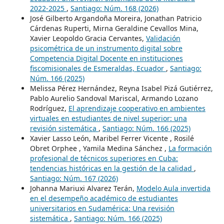
2022-2025
,
Santiago: Núm. 168 (2026)
José Gilberto Argandoña Moreira, Jonathan Patricio
Cárdenas Ruperti, Mirna Geraldine Cevallos Mina,
Xavier Leopoldo Gracia Cervantes,
Validación
psicométrica de un instrumento digital sobre
Competencia Digital Docente en instituciones
fiscomisionales de Esmeraldas, Ecuador
,
Santiago:
Núm. 166 (2025)
Melissa Pérez Hernández, Reyna Isabel Pizá Gutiérrez,
Pablo Aurelio Sandoval Mariscal, Armando Lozano
Rodríguez,
El aprendizaje cooperativo en ambientes
virtuales en estudiantes de nivel superior: una
revisión sistemática
,
Santiago: Núm. 166 (2025)
Xavier Lasso León, Maribel Ferrer Vicente , Rosilé
Obret Orphee , Yamila Medina Sánchez ,
La formación
profesional de técnicos superiores en Cuba:
tendencias históricas en la gestión de la calidad
,
Santiago: Núm. 167 (2026)
Johanna Mariuxi Alvarez Terán,
Modelo Aula invertida
en el desempeño académico de estudiantes
universitarios en Sudamérica: Una revisión
sistemática
,
Santiago: Núm. 166 (2025)