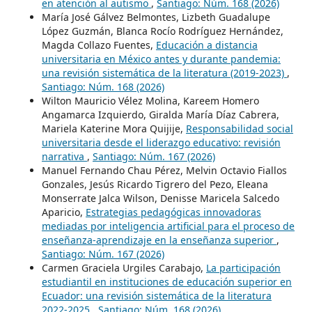
en atención al autismo
,
Santiago: Núm. 168 (2026)
María José Gálvez Belmontes, Lizbeth Guadalupe
López Guzmán, Blanca Rocío Rodríguez Hernández,
Magda Collazo Fuentes,
Educación a distancia
universitaria en México antes y durante pandemia:
una revisión sistemática de la literatura (2019-2023)
,
Santiago: Núm. 168 (2026)
Wilton Mauricio Vélez Molina, Kareem Homero
Angamarca Izquierdo, Giralda María Díaz Cabrera,
Mariela Katerine Mora Quijije,
Responsabilidad social
universitaria desde el liderazgo educativo: revisión
narrativa
,
Santiago: Núm. 167 (2026)
Manuel Fernando Chau Pérez, Melvin Octavio Fiallos
Gonzales, Jesús Ricardo Tigrero del Pezo, Eleana
Monserrate Jalca Wilson, Denisse Maricela Salcedo
Aparicio,
Estrategias pedagógicas innovadoras
mediadas por inteligencia artificial para el proceso de
enseñanza-aprendizaje en la enseñanza superior
,
Santiago: Núm. 167 (2026)
Carmen Graciela Urgiles Carabajo,
La participación
estudiantil en instituciones de educación superior en
Ecuador: una revisión sistemática de la literatura
2022-2025
,
Santiago: Núm. 168 (2026)