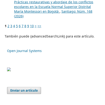
Prácticas restaurativas y abordaje de los conflictos
escolares en la Escuela Normal Superior Distrital
María Montessori en Bogotá
,
Santiago: Núm. 168
(2026)
1
2
3
4
5
6
7
8
9
10
>
>>
También puede {advancedSearchLink} para este artículo.
Open Journal Systems
Enviar un artículo