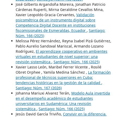
José Gilberto Argandoña Moreira, Jonathan Patricio
Cárdenas Ruperti, Mirna Geraldine Cevallos Mina,
Xavier Leopoldo Gracia Cervantes,
Validación
psicométrica de un instrumento digital sobre
Competencia Digital Docente en instituciones
fiscomisionales de Esmeraldas, Ecuador
,
Santiago:
Núm. 166 (2025)
Melissa Pérez Hernández, Reyna Isabel Pizá Gutiérrez,
Pablo Aurelio Sandoval Mariscal, Armando Lozano
Rodríguez,
El aprendizaje cooperativo en ambientes
virtuales en estudiantes de nivel superior: una
revisión sistemática
,
Santiago: Núm. 166 (2025)
Xavier Lasso León, Maribel Ferrer Vicente , Rosilé
Obret Orphee , Yamila Medina Sánchez ,
La formación
profesional de técnicos superiores en Cuba:
tendencias históricas en la gestión de la calidad
,
Santiago: Núm. 167 (2026)
Johanna Mariuxi Alvarez Terán,
Modelo Aula invertida
en el desempeño académico de estudiantes
universitarios en Sudamérica: Una revisión
sistemática
,
Santiago: Núm. 166 (2025)
Jesús David García Triviño,
Convivir en la diferencia.