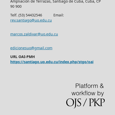
Ampliación de Terrazas, Santiago de Cuba, Cuba, CP
90 900
Telf. (53) 54432546 Email:
rev.santiago@uo.edu.cu
marcos.zaldivar@uo.edu.cu
edicionesuo@gmail.com
URL OAI-PMH
https://santiago.uo.edu.cu/index.php/stgo/oai