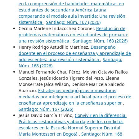
en la comprensión de habilidades matemáticas en
estudiantes de secundaria América Latina
comparando el modelo aula invertida: Una revisión
sistemática
,
Santiago: Núm. 167 (2026)
Cecilia Marlene Indacochea Coronel,
Resolución de
problemas matemáticos en estudiantes de primaria:
una revisión sistemática
,
Santiago: Núm. 168 (2026)
Henry Rodrigo Astudillo Martínez,
Desempeño
docente en el proceso de enseñanza y aprendizaje de
adolescentes: una revisión sistemática
,
Santiago:
Núm. 168 (2026)
Manuel Fernando Chau Pérez, Melvin Octavio Fiallos
Gonzales, Jesús Ricardo Tigrero del Pezo, Eleana
Monserrate Jalca Wilson, Denisse Maricela Salcedo
Aparicio,
Estrategias pedagógicas innovadoras
mediadas por inteligencia artificial para el proceso de
enseñanza-aprendizaje en la enseñanza superior
,
Santiago: Núm. 167 (2026)
Jesús David García Triviño,
Convivir en la diferencia.
Prácticas restaurativas y abordaje de los conflictos
escolares en la Escuela Normal Superior Distrital
María Montessori en Bogotá
,
Santiago: Núm. 168