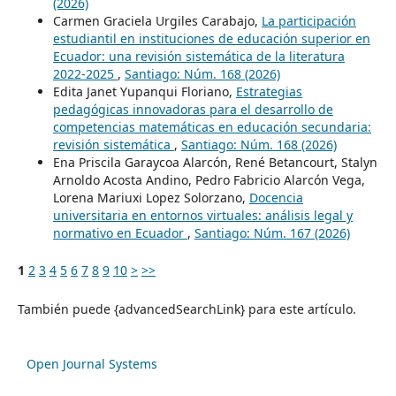
(2026)
Carmen Graciela Urgiles Carabajo,
La participación
estudiantil en instituciones de educación superior en
Ecuador: una revisión sistemática de la literatura
2022-2025
,
Santiago: Núm. 168 (2026)
Edita Janet Yupanqui Floriano,
Estrategias
pedagógicas innovadoras para el desarrollo de
competencias matemáticas en educación secundaria:
revisión sistemática
,
Santiago: Núm. 168 (2026)
Ena Priscila Garaycoa Alarcón, René Betancourt, Stalyn
Arnoldo Acosta Andino, Pedro Fabricio Alarcón Vega,
Lorena Mariuxi Lopez Solorzano,
Docencia
universitaria en entornos virtuales: análisis legal y
normativo en Ecuador
,
Santiago: Núm. 167 (2026)
1
2
3
4
5
6
7
8
9
10
>
>>
También puede {advancedSearchLink} para este artículo.
Open Journal Systems