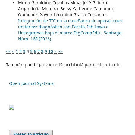
Mirna Geraldine Cevallos Mina, José Gilberto
Argandoña Moreira, Betsy Katherine Cambindo
Quiñonez, Xavier Leopoldo Gracia Cervantes,
Integración de TIC en la enseñanza de operaciones
unitarias: diagnóstico con Pareto, Ishikawa e
Histogramas bajo el marco DigCompEdu
,
Santiago:
Núm. 168 (2026)
<<
<
1
2
3
4
5
6
7
8
9
10
>
>>
También puede {advancedSearchLink} para este artículo.
Open Journal Systems
Enviar un artículo