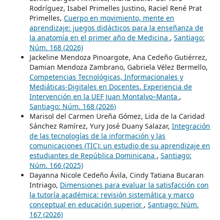
Rodríguez, Isabel Primelles Justino, Raciel René Prat
Primelles,
Cuerpo en movimiento, mente en
aprendizaje: juegos didácticos para la enseñanza de
la anatomía en el primer año de Medicina
,
Santiago:
Núm. 168 (2026)
Jackeline Mendoza Pinoargote, Ana Cedeño Gutiérrez,
Damian Mendoza Zambrano, Gabriela Vélez Bermello,
Competencias Tecnológicas, Informacionales y
Mediáticas-Digitales en Docentes. Experiencia de
Intervención en la UEF Juan Montalvo–Manta
,
Santiago: Núm. 168 (2026)
Marisol del Carmen Ureña Gómez, Lida de la Caridad
Sánchez Ramírez, Yury José Duany Salazar,
Integración
de las tecnologías de la información y las
comunicaciones (TIC): un estudio de su aprendizaje en
estudiantes de República Dominicana
,
Santiago:
Núm. 166 (2025)
Dayanna Nicole Cedeño Ávila, Cindy Tatiana Bucaran
Intriago,
Dimensiones para evaluar la satisfacción con
la tutoría académica: revisión sistemática y marco
conceptual en educación superior
,
Santiago: Núm.
167 (2026)