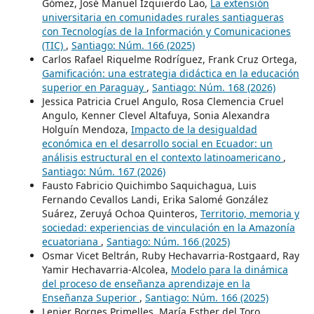
Gómez, José Manuel Izquierdo Lao,
La extensión
universitaria en comunidades rurales santiagueras
con Tecnologías de la Información y Comunicaciones
(TIC)
,
Santiago: Núm. 166 (2025)
Carlos Rafael Riquelme Rodríguez, Frank Cruz Ortega,
Gamificación: una estrategia didáctica en la educación
superior en Paraguay
,
Santiago: Núm. 168 (2026)
Jessica Patricia Cruel Angulo, Rosa Clemencia Cruel
Angulo, Kenner Clevel Altafuya, Sonia Alexandra
Holguín Mendoza,
Impacto de la desigualdad
económica en el desarrollo social en Ecuador: un
análisis estructural en el contexto latinoamericano
,
Santiago: Núm. 167 (2026)
Fausto Fabricio Quichimbo Saquichagua, Luis
Fernando Cevallos Landi, Erika Salomé González
Suárez, Zeruyá Ochoa Quinteros,
Territorio, memoria y
sociedad: experiencias de vinculación en la Amazonía
ecuatoriana
,
Santiago: Núm. 166 (2025)
Osmar Vicet Beltrán, Ruby Hechavarria-Rostgaard, Ray
Yamir Hechavarria-Alcolea,
Modelo para la dinámica
del proceso de enseñanza aprendizaje en la
Enseñanza Superior
,
Santiago: Núm. 166 (2025)
Lenier Borges Primelles, María Esther del Toro