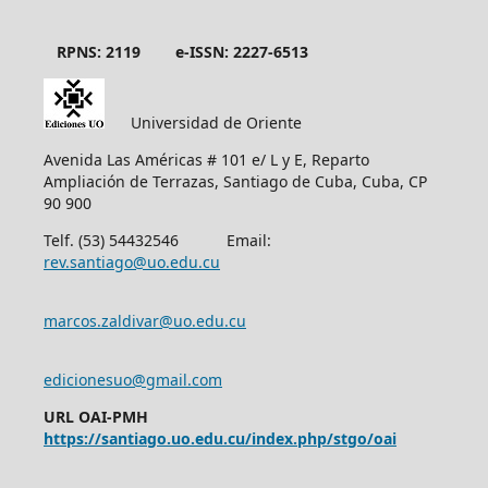
RPNS: 2119
e-ISSN: 2227-6513
Universidad de Oriente
Avenida Las Américas # 101 e/ L y E, Reparto
Ampliación de Terrazas, Santiago de Cuba, Cuba, CP
90 900
Telf. (53) 54432546 Email:
rev.santiago@uo.edu.cu
marcos.zaldivar@uo.edu.cu
edicionesuo@gmail.com
URL OAI-PMH
https://santiago.uo.edu.cu/index.php/stgo/oai