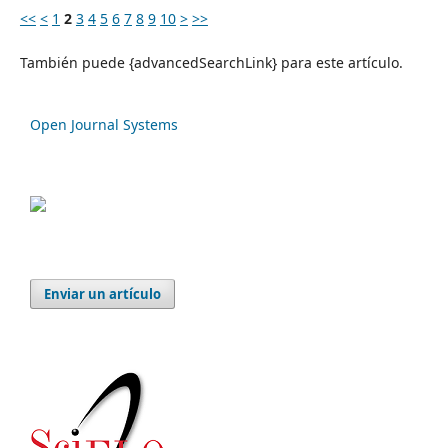
<<
<
1
2
3
4
5
6
7
8
9
10
>
>>
También puede {advancedSearchLink} para este artículo.
Open Journal Systems
Enviar un artículo