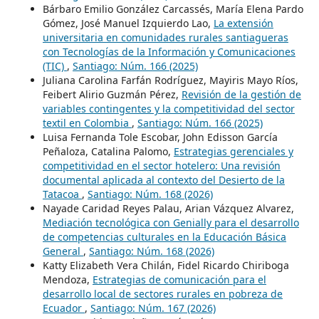
Bárbaro Emilio González Carcassés, María Elena Pardo
Gómez, José Manuel Izquierdo Lao,
La extensión
universitaria en comunidades rurales santiagueras
con Tecnologías de la Información y Comunicaciones
(TIC)
,
Santiago: Núm. 166 (2025)
Juliana Carolina Farfán Rodríguez, Mayiris Mayo Ríos,
Feibert Alirio Guzmán Pérez,
Revisión de la gestión de
variables contingentes y la competitividad del sector
textil en Colombia
,
Santiago: Núm. 166 (2025)
Luisa Fernanda Tole Escobar, John Edisson García
Peñaloza, Catalina Palomo,
Estrategias gerenciales y
competitividad en el sector hotelero: Una revisión
documental aplicada al contexto del Desierto de la
Tatacoa
,
Santiago: Núm. 168 (2026)
Nayade Caridad Reyes Palau, Arian Vázquez Alvarez,
Mediación tecnológica con Genially para el desarrollo
de competencias culturales en la Educación Básica
General
,
Santiago: Núm. 168 (2026)
Katty Elizabeth Vera Chilán, Fidel Ricardo Chiriboga
Mendoza,
Estrategias de comunicación para el
desarrollo local de sectores rurales en pobreza de
Ecuador
,
Santiago: Núm. 167 (2026)