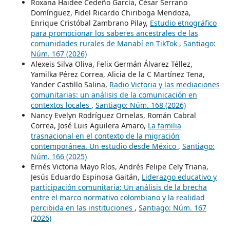
Roxana Haidee Cedeño García, César Serrano
Domínguez, Fidel Ricardo Chiriboga Mendoza,
Enrique Cristóbal Zambrano Pilay,
Estudio etnográfico
para promocionar los saberes ancestrales de las
comunidades rurales de Manabí en TikTok
,
Santiago:
Núm. 167 (2026)
Alexeis Silva Oliva, Felix Germán Álvarez Téllez,
Yamilka Pérez Correa, Alicia de la C Martínez Tena,
Yander Castillo Salina,
Radio Victoria y las mediaciones
comunitarias: un análisis de la comunicación en
contextos locales
,
Santiago: Núm. 168 (2026)
Nancy Evelyn Rodríguez Ornelas, Román Cabral
Correa, José Luis Aguilera Amaro,
La familia
trasnacional en el contexto de la migración
contemporánea. Un estudio desde México
,
Santiago:
Núm. 166 (2025)
Ernés Victoria Mayo Ríos, Andrés Felipe Cely Triana,
Jesús Eduardo Espinosa Gaitán,
Liderazgo educativo y
participación comunitaria: Un análisis de la brecha
entre el marco normativo colombiano y la realidad
percibida en las instituciones
,
Santiago: Núm. 167
(2026)