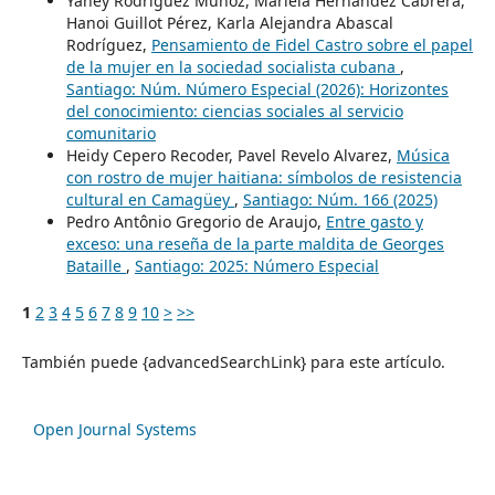
Yaney Rodríguez Muñoz, Mariela Hernández Cabrera,
Hanoi Guillot Pérez, Karla Alejandra Abascal
Rodríguez,
Pensamiento de Fidel Castro sobre el papel
de la mujer en la sociedad socialista cubana
,
Santiago: Núm. Número Especial (2026): Horizontes
del conocimiento: ciencias sociales al servicio
comunitario
Heidy Cepero Recoder, Pavel Revelo Alvarez,
Música
con rostro de mujer haitiana: símbolos de resistencia
cultural en Camagüey
,
Santiago: Núm. 166 (2025)
Pedro Antônio Gregorio de Araujo,
Entre gasto y
exceso: una reseña de la parte maldita de Georges
Bataille
,
Santiago: 2025: Número Especial
1
2
3
4
5
6
7
8
9
10
>
>>
También puede {advancedSearchLink} para este artículo.
Open Journal Systems