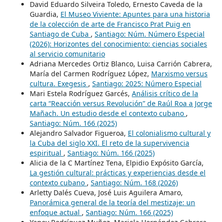
David Eduardo Silveira Toledo, Ernesto Caveda de la
Guardia,
El Museo Viviente: Apuntes para una historia
de la colección de arte de Francisco Prat Puig en
Santiago de Cuba
,
Santiago: Núm. Número Especial
(2026): Horizontes del conocimiento: ciencias sociales
al servicio comunitario
Adriana Mercedes Ortiz Blanco, Luisa Carrión Cabrera,
María del Carmen Rodríguez López,
Marxismo versus
cultura. Exegesis
,
Santiago: 2025: Número Especial
Mari Estela Rodríguez Garcés,
Análisis crítico de la
carta “Reacción versus Revolución” de Raúl Roa a Jorge
Mañach. Un estudio desde el contexto cubano
,
Santiago: Núm. 166 (2025)
Alejandro Salvador Figueroa,
El colonialismo cultural y
la Cuba del siglo XXI. El reto de la supervivencia
espiritual
,
Santiago: Núm. 166 (2025)
Alicia de la C Martínez Tena, Elpidio Expósito García,
La gestión cultural: prácticas y experiencias desde el
contexto cubano
,
Santiago: Núm. 168 (2026)
Arletty Dalés Cueva, José Luis Aguilera Amaro,
Panorámica general de la teoría del mestizaje: un
enfoque actual
,
Santiago: Núm. 166 (2025)