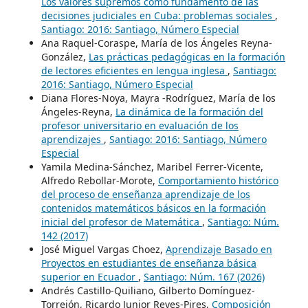
Los valores supremos como fundamento de las
decisiones judiciales en Cuba: problemas sociales
,
Santiago: 2016: Santiago, Número Especial
Ana Raquel-Coraspe, María de los Ángeles Reyna-
González,
Las prácticas pedagógicas en la formación
de lectores eficientes en lengua inglesa
,
Santiago:
2016: Santiago, Número Especial
Diana Flores-Noya, Mayra -Rodríguez, María de los
Ángeles-Reyna,
La dinámica de la formación del
profesor universitario en evaluación de los
aprendizajes
,
Santiago: 2016: Santiago, Número
Especial
Yamila Medina-Sánchez, Maribel Ferrer-Vicente,
Alfredo Rebollar-Morote,
Comportamiento histórico
del proceso de enseñanza aprendizaje de los
contenidos matemáticos básicos en la formación
inicial del profesor de Matemática
,
Santiago: Núm.
142 (2017)
José Miguel Vargas Choez,
Aprendizaje Basado en
Proyectos en estudiantes de enseñanza básica
superior en Ecuador
,
Santiago: Núm. 167 (2026)
Andrés Castillo-Quiliano, Gilberto Domínguez-
Torrejón, Ricardo Junior Reyes-Pires,
Composición