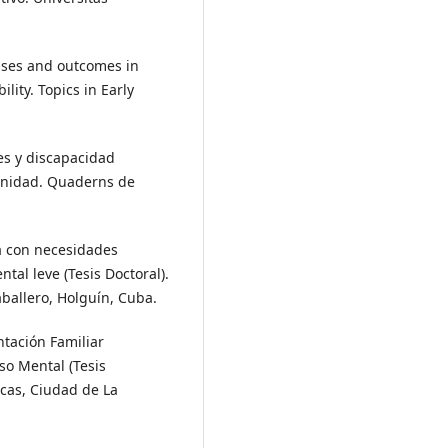
esses and outcomes in
lity. Topics in Early
les y discapacidad
ernidad. Quaderns de
ia con necesidades
tal leve (Tesis Doctoral).
aballero, Holguín, Cuba.
ntación Familiar
so Mental (Tesis
icas, Ciudad de La