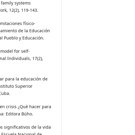
g family systems
ork, 12(2), 119-143.
imitaciones físico-
onamiento de la Educación
ial Pueblo y Educación.
 model for self-
al Individuals, 17(2),
iar para la educación de
nstituto Superior
 Cuba.
á en crisis ¿Qué hacer para
a: Editora Búho.
 significativos de la vida
). Escuela Nacional de