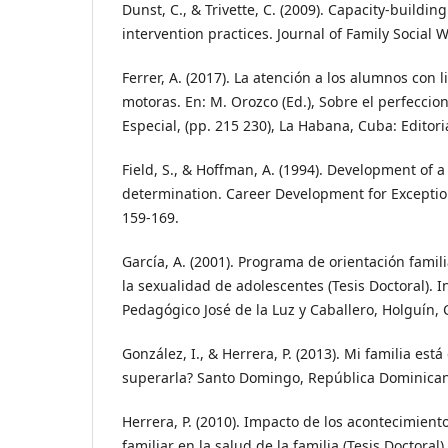
Dunst, C., & Trivette, C. (2009). Capacity-buildin
intervention practices. Journal of Family Social W
Ferrer, A. (2017). La atención a los alumnos con l
motoras. En: M. Orozco (Ed.), Sobre el perfecci
Especial, (pp. 215 230), La Habana, Cuba: Editor
Field, S., & Hoffman, A. (1994). Development of a
determination. Career Development for Exception
159-169.
García, A. (2001). Programa de orientación famil
la sexualidad de adolescentes (Tesis Doctoral). I
Pedagógico José de la Luz y Caballero, Holguín,
González, I., & Herrera, P. (2013). Mi familia est
superarla? Santo Domingo, República Dominican
Herrera, P. (2010). Impacto de los acontecimientos
familiar en la salud de la familia (Tesis Doctoral