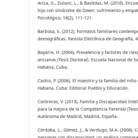
Ariza, G., Zuliani, L., & Bastidas, M. (2018). Enc
hijo con síndrome de Down: sufrimiento y empa
Psicológico, 16(2), 111-121.
Barbosa, S. (2012). Formatos familiares contem
demográficas. Revista Eletrônica de Geografía, 4(
Bayarre, H. (2004). Prevalencia y factores de ri
ancianos (Tesis Doctoral). Escuela Nacional de S
Habana, Cuba.
Castro, P. (2006). El maestro y la familia del niñ
Habana, Cuba: Editorial Pueblo y Educación.
Contreras, V. (2013). Familia y Discapacidad Inte
para la mejora de la Competencia Parental (Tesis
Autónoma de Madrid, Madrid, España.
Córdoba, L., Gómez, J., & Verdugo, M.A. (2008). C
personas con discapacidad: un análisis comparat