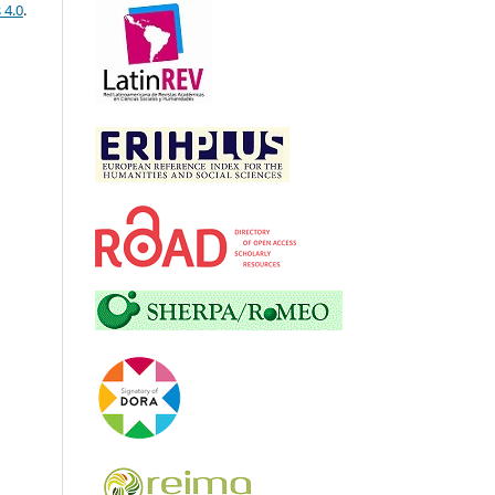
 4.0
.