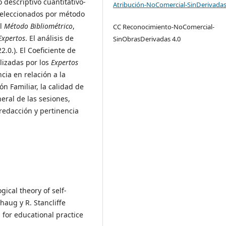
 descriptivo cuantitativo-
Atribución-NoComercial-SinDerivadas
eleccionados por método
el
Método Bibliométrico
,
CC Reconocimiento-NoComercial-
Expertos
. El análisis de
SinObrasDerivadas 4.0
2.0.). El Coeficiente de
alizadas por los
Expertos
cia en relación a la
n Familiar, la calidad de
eral de las sesiones,
 redacción y pertinencia
ogical theory of self-
haug y R. Stancliffe
 for educational practice