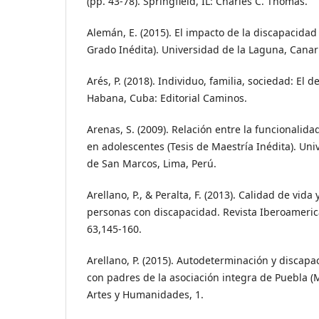
(pp. 43-78). Springfield, IL: Charles C. Thomas.
Alemán, E. (2015). El impacto de la discapacidad 
Grado Inédita). Universidad de la Laguna, Canar
Arés, P. (2018). Individuo, familia, sociedad: El de
Habana, Cuba: Editorial Caminos.
Arenas, S. (2009). Relación entre la funcionalida
en adolescentes (Tesis de Maestría Inédita). Un
de San Marcos, Lima, Perú.
Arellano, P., & Peralta, F. (2013). Calidad de vid
personas con discapacidad. Revista Iberoameri
63,145-160.
Arellano, P. (2015). Autodeterminación y discapa
con padres de la asociación integra de Puebla (M
Artes y Humanidades, 1.