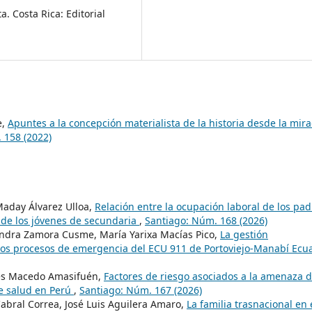
. Costa Rica: Editorial
e,
Apuntes a la concepción materialista de la historia desde la mir
 158 (2022)
Maday Álvarez Ulloa,
Relación entre la ocupación laboral de los pad
de los jóvenes de secundaria
,
Santiago: Núm. 168 (2026)
ndra Zamora Cusme, María Yarixa Macías Pico,
La gestión
en los procesos de emergencia del ECU 911 de Portoviejo-Manabí Ecu
és Macedo Amasifuén,
Factores de riesgo asociados a la amenaza 
e salud en Perú
,
Santiago: Núm. 167 (2026)
bral Correa, José Luis Aguilera Amaro,
La familia trasnacional en 