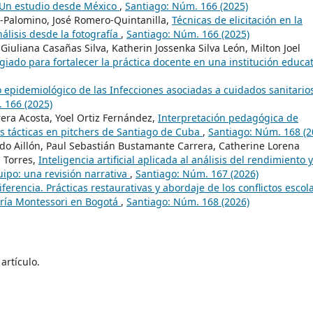
 Un estudio desde México
,
Santiago: Núm. 166 (2025)
-Palomino, José Romero-Quintanilla,
Técnicas de elicitación en la
álisis desde la fotografía
,
Santiago: Núm. 166 (2025)
iuliana Casañas Silva, Katherin Jossenka Silva León, Milton Joel
egiado para fortalecer la práctica docente en una institución educat
o epidemiológico de las Infecciones asociadas a cuidados sanitario
 166 (2025)
rera Acosta, Yoel Ortiz Fernández,
Interpretación pedagógica de
s tácticas en pitchers de Santiago de Cuba
,
Santiago: Núm. 168 (2
ado Aillón, Paul Sebastián Bustamante Carrera, Catherine Lorena
 Torres,
Inteligencia artificial aplicada al análisis del rendimiento y
ipo: una revisión narrativa
,
Santiago: Núm. 167 (2026)
iferencia. Prácticas restaurativas y abordaje de los conflictos escol
aría Montessori en Bogotá
,
Santiago: Núm. 168 (2026)
artículo.