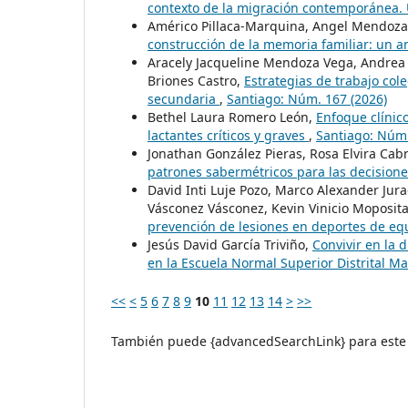
contexto de la migración contemporánea.
Américo Pillaca-Marquina, Angel Mendoza
construcción de la memoria familiar: un an
Aracely Jacqueline Mendoza Vega, Andrea G
Briones Castro,
Estrategias de trabajo col
secundaria
,
Santiago: Núm. 167 (2026)
Bethel Laura Romero León,
Enfoque clínic
lactantes críticos y graves
,
Santiago: Núm.
Jonathan González Pieras, Rosa Elvira Cab
patrones sabermétricos para las decisione
David Inti Luje Pozo, Marco Alexander Jur
Vásconez Vásconez, Kevin Vinicio Moposita
prevención de lesiones en deportes de equ
Jesús David García Triviño,
Convivir en la d
en la Escuela Normal Superior Distrital M
<<
<
5
6
7
8
9
10
11
12
13
14
>
>>
También puede {advancedSearchLink} para este 