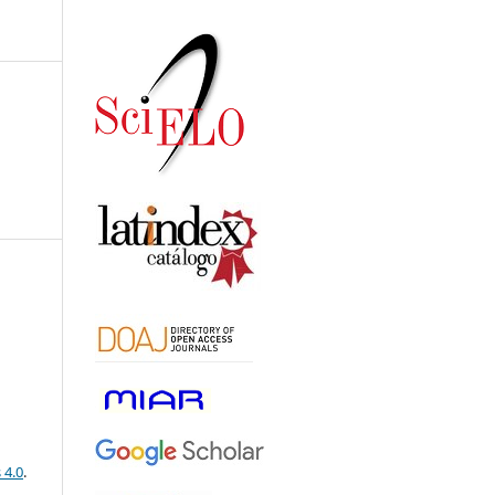
 4.0
.