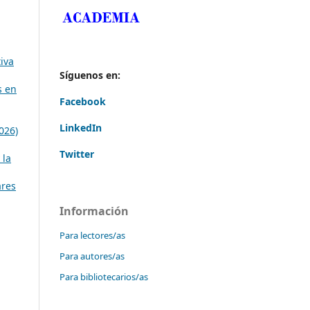
iva
Síguenos en:
s en
Facebook
LinkedIn
026)
Twitter
 la
ares
Información
Para lectores/as
Para autores/as
Para bibliotecarios/as