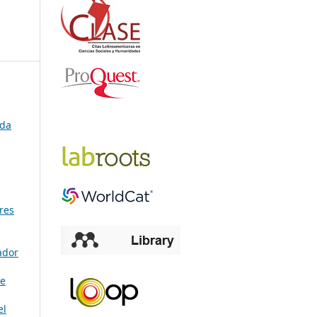
ada
res
ador
de
el