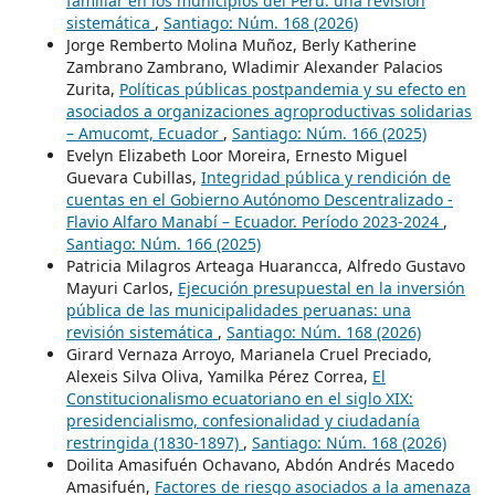
familiar en los municipios del Perú: una revisión
sistemática
,
Santiago: Núm. 168 (2026)
Jorge Remberto Molina Muñoz, Berly Katherine
Zambrano Zambrano, Wladimir Alexander Palacios
Zurita,
Políticas públicas postpandemia y su efecto en
asociados a organizaciones agroproductivas solidarias
– Amucomt, Ecuador
,
Santiago: Núm. 166 (2025)
Evelyn Elizabeth Loor Moreira, Ernesto Miguel
Guevara Cubillas,
Integridad pública y rendición de
cuentas en el Gobierno Autónomo Descentralizado -
Flavio Alfaro Manabí – Ecuador. Período 2023-2024
,
Santiago: Núm. 166 (2025)
Patricia Milagros Arteaga Huarancca, Alfredo Gustavo
Mayuri Carlos,
Ejecución presupuestal en la inversión
pública de las municipalidades peruanas: una
revisión sistemática
,
Santiago: Núm. 168 (2026)
Girard Vernaza Arroyo, Marianela Cruel Preciado,
Alexeis Silva Oliva, Yamilka Pérez Correa,
El
Constitucionalismo ecuatoriano en el siglo XIX:
presidencialismo, confesionalidad y ciudadanía
restringida (1830-1897)
,
Santiago: Núm. 168 (2026)
Doilita Amasifuén Ochavano, Abdón Andrés Macedo
Amasifuén,
Factores de riesgo asociados a la amenaza