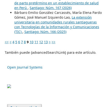
de parto pretérmino en un establecimiento de salud
en Perú
,
Santiago: Núm. 167 (2026)
Bárbaro Emilio González Carcassés, María Elena Pardo
Gómez, José Manuel Izquierdo Lao,
La extensión
universitaria en comunidades rurales santiagueras
con Tecnologías de la Información y Comunicaciones
(TIC)
,
Santiago: Núm. 166 (2025)
<<
<
4
5
6
7
8
9
10
11
12
13
>
>>
También puede {advancedSearchLink} para este artículo.
Open Journal Systems