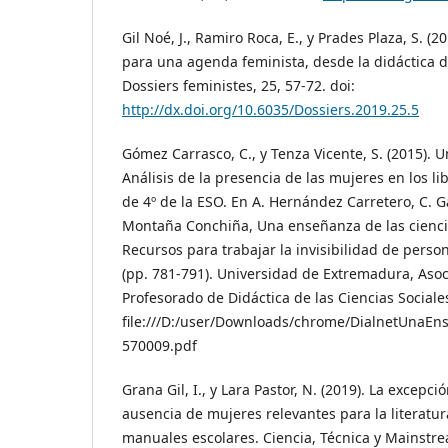
Gil Noé, J., Ramiro Roca, E., y Prades Plaza, S. (
para una agenda feminista, desde la didáctica de
Dossiers feministes, 25, 57-72. doi:
http://dx.doi.org/10.6035/Dossiers.2019.25.5
Gómez Carrasco, C., y Tenza Vicente, S. (2015). U
Análisis de la presencia de las mujeres en los li
de 4º de la ESO. En A. Hernández Carretero, C. Ga
Montaña Conchiña, Una enseñanza de las ciencias
Recursos para trabajar la invisibilidad de perso
(pp. 781-791). Universidad de Extremadura, Asoci
Profesorado de Didáctica de las Ciencias Sociale
file:///D:/user/Downloads/chrome/DialnetUnaEn
570009.pdf
Grana Gil, I., y Lara Pastor, N. (2019). La excepci
ausencia de mujeres relevantes para la literatur
manuales escolares. Ciencia, Técnica y Mainstrea