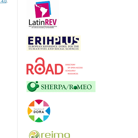
 4.0
.