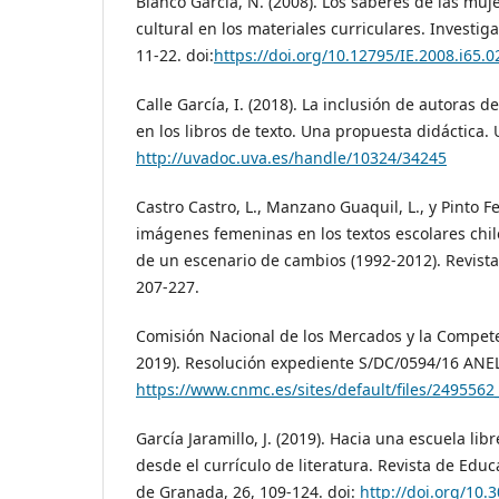
Blanco García, N. (2008). Los saberes de las muj
cultural en los materiales curriculares. Investiga
11-22. doi:
https://doi.org/10.12795/IE.2008.i65.0
Calle García, I. (2018). La inclusión de autoras 
en los libros de texto. Una propuesta didáctica. 
http://uvadoc.uva.es/handle/10324/34245
Castro Castro, L., Manzano Guaquil, L., y Pinto F
imágenes femeninas en los textos escolares chile
de un escenario de cambios (1992-2012). Revista
207-227.
Comisión Nacional de los Mercados y la Compet
2019). Resolución expediente S/DC/0594/16 ANE
https://www.cnmc.es/sites/default/files/2495562
García Jaramillo, J. (2019). Hacia una escuela lib
desde el currículo de literatura. Revista de Edu
de Granada, 26, 109-124. doi:
http://doi.org/10.