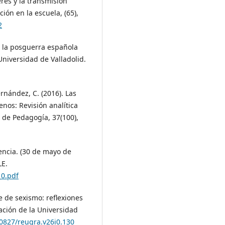
eres y la transmisión
ción en la escuela, (65),
2
de la posguerra española
Universidad de Valladolid.
ernández, C. (2016). Las
nos: Revisión analítica
 de Pedagogía, 37(100),
encia. (30 de mayo de
LE.
_0.pdf
re de sexismo: reflexiones
cación de la Universidad
30827/reugra.v26i0.130