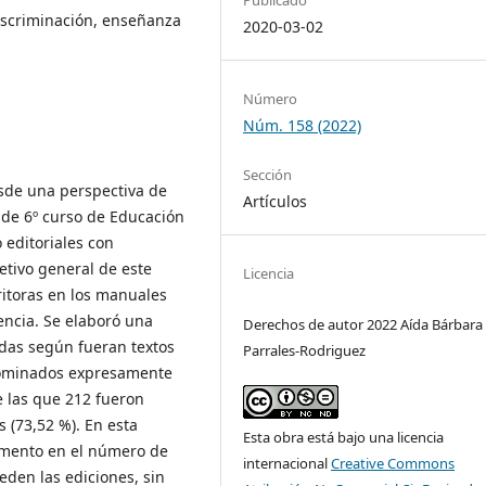
 discriminación, enseñanza
2020-03-02
Número
Núm. 158 (2022)
Sección
esde una perspectiva de
Artículos
, de 6º curso de Educación
 editoriales con
etivo general de este
Licencia
ritoras en los manuales
sencia. Se elaboró una
Derechos de autor 2022 Aída Bárbara
uidas según fueran textos
Parrales-Rodriguez
nominados expresamente
e las que 212 fueron
 (73,52 %). En esta
Esta obra está bajo una licencia
umento en el número de
internacional
Creative Commons
eden las ediciones, sin