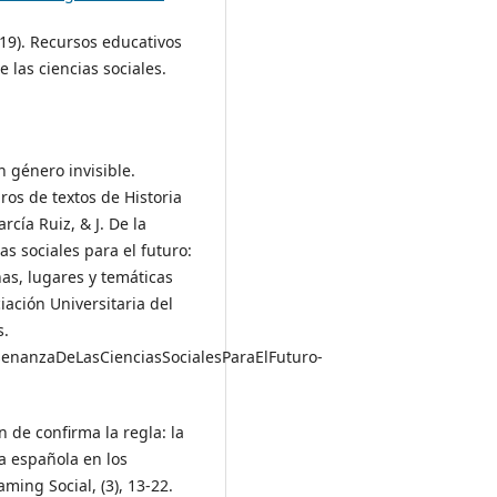
2019). Recursos educativos
 las ciencias sociales.
n género invisible.
bros de textos de Historia
rcía Ruiz, & J. De la
 sociales para el futuro:
nas, lugares y temáticas
ación Universitaria del
s.
senanzaDeLasCienciasSocialesParaElFuturo-
ón de confirma la regla: la
a española en los
ming Social, (3), 13-22.