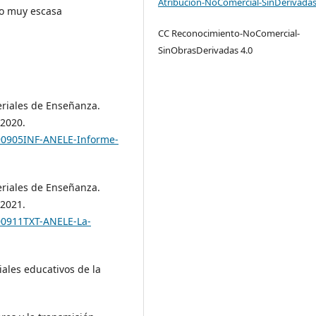
Atribución-NoComercial-SinDerivadas
do muy escasa
CC Reconocimiento-NoComercial-
SinObrasDerivadas 4.0
eriales de Enseñanza.
-2020.
190905INF-ANELE-Informe-
eriales de Enseñanza.
-2021.
00911TXT-ANELE-La-
iales educativos de la