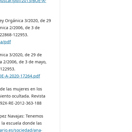
buscar/pdf/2013/BOE-A-
Ley Orgánica 3/2020, de 29
nica 2/2006, de 3 de
 122868-122953.
pa/pdf
ánica 3/2020, de 29 de
ca 2/2006, de 3 de mayo,
-122953.
OE-A-2020-17264.pdf
 de las mujeres en los
ento ocultada. Revista
-592X-RE-2012-363-188
López Navajas: Tenemos
 la escuela donde las
ario.es/sociedad/ana-