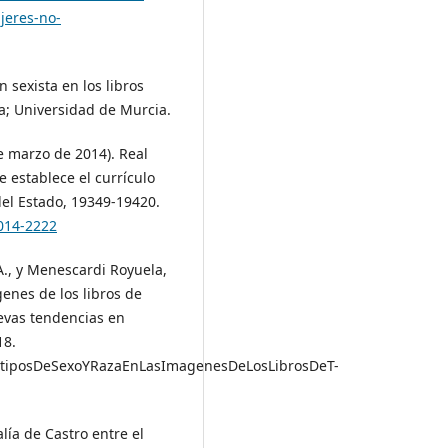
jeres-no-
n sexista en los libros
ia; Universidad de Murcia.
e marzo de 2014). Real
e establece el currículo
 del Estado, 19349-19420.
014-2222
 A., y Menescardi Royuela,
genes de los libros de
uevas tendencias en
18.
reotiposDeSexoYRazaEnLasImagenesDeLosLibrosDeT-
lía de Castro entre el