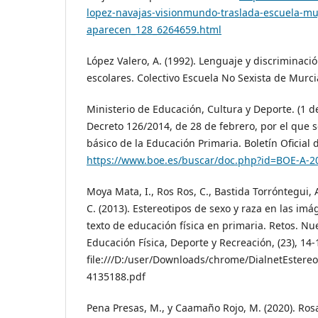
lopez-navajas-visionmundo-traslada-escuela-mu
aparecen_128_6264659.html
López Valero, A. (1992). Lenguaje y discriminació
escolares. Colectivo Escuela No Sexista de Murc
Ministerio de Educación, Cultura y Deporte. (1 d
Decreto 126/2014, de 28 de febrero, por el que s
básico de la Educación Primaria. Boletín Oficial
https://www.boe.es/buscar/doc.php?id=BOE-A-2
Moya Mata, I., Ros Ros, C., Bastida Torróntegui,
C. (2013). Estereotipos de sexo y raza en las imá
texto de educación física en primaria. Retos. N
Educación Física, Deporte y Recreación, (23), 14-
file:///D:/user/Downloads/chrome/DialnetEste
4135188.pdf
Pena Presas, M., y Caamaño Rojo, M. (2020). Rosa