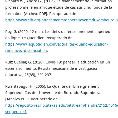
Richard W., André G., (2006). Le financement de la formation
professionnelle en afrique étude de cas sur cinq fonds de la
formation [Archivo PDF]. Recuperado de
https://www.eib.org/attachments/general/events/luxembourg_1
Roy, G. (2020, 12 mai). Les défis de l’enseignement supérieur
en ligne, Le Quotidien Recuperado de
https://www.lequotidien.com/actualites/quand-education-
rime-avec-distanciation
.
Ruiz Cuéllar, G. (2020). Covid-19: pensar la educación en un
escenario inédito. Revista mexicana de investigación
educativa, 25(85), 229-237.
Rwantabagu, H. (2005). La Qualité de l’Enseignement
Supérieur. Cas de l’Université du Burundi. Bujumbura
[Archivo PDF]. Recuperado de
https://repositories.lib.utexas.edu/bitstream/handle/2152/4516
sequence=1