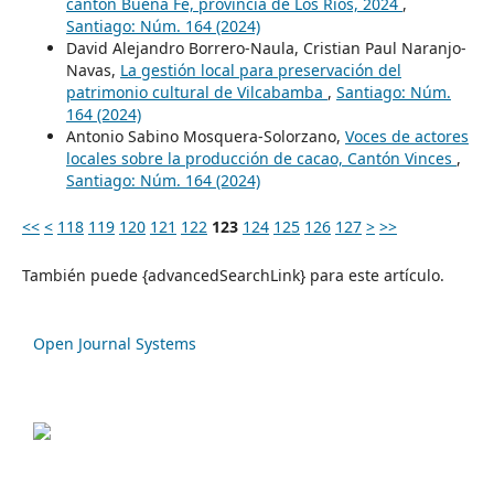
cantón Buena Fe, provincia de Los Ríos, 2024
,
Santiago: Núm. 164 (2024)
David Alejandro Borrero-Naula, Cristian Paul Naranjo-
Navas,
La gestión local para preservación del
patrimonio cultural de Vilcabamba
,
Santiago: Núm.
164 (2024)
Antonio Sabino Mosquera-Solorzano,
Voces de actores
locales sobre la producción de cacao, Cantón Vinces
,
Santiago: Núm. 164 (2024)
<<
<
118
119
120
121
122
123
124
125
126
127
>
>>
También puede {advancedSearchLink} para este artículo.
Open Journal Systems