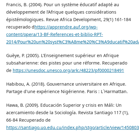
Francis, B. (2004). Pour un système éducatif adapté au
développement de l’Afrique quelques considérations
épistémologiques. Revue Africa Development, 29(1) 161-184
recuperado d
https://apprendre.auf.org/wp-
content/opera/13-BF-References-et-biblio-RPT-
2014/Pour%20un%20syst%C3%A8me%20%C3%A9ducatif%20ad
Guèye, P. (2005). L'Enseignement supérieur en Afrique
subsaharienne: des pistes pour une réforme. Recuperado
de
https://unesdoc.unesco.org/ark:/48223/pf0000218491
Habibou, A. (2018). Gouvernance universitaire en Afrique.
Partage d'une expérience Nigérienne. Paris : L´Harmattan.
Hawa, B. (2009). Educación Superior y crisis en Máli: Un
acercamiento desde la Sociología. Revista Santiago 117 (1),
66-84 Recuperado de
https://santiago.uo.edu.cu/index.php/stgo/article/view/145080