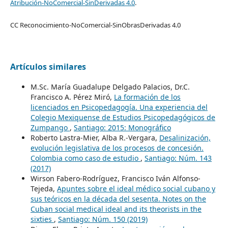
Atribución-NoComercial-SinDerivadas 4.0
.
CC Reconocimiento-NoComercial-SinObrasDerivadas 4.0
Artículos similares
M.Sc. María Guadalupe Delgado Palacios, Dr.C.
Francisco A. Pérez Miró,
La formación de los
licenciados en Psicopedagogía. Una experiencia del
Colegio Mexiquense de Estudios Psicopedagógicos de
Zumpango
,
Santiago: 2015: Monográfico
Roberto Lastra-Mier, Alba R.-Vergara,
Desalinización,
evolución legislativa de los procesos de concesión.
Colombia como caso de estudio
,
Santiago: Núm. 143
(2017)
Wirson Fabero-Rodríguez, Francisco Iván Alfonso-
Tejeda,
Apuntes sobre el ideal médico social cubano y
sus teóricos en la década del sesenta. Notes on the
Cuban social medical ideal and its theorists in the
sixties
,
Santiago: Núm. 150 (2019)