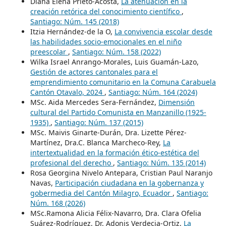
Diana Elena Prieto-Acosta,
La atenuación en la
creación retórica del conocimiento científico
,
Santiago: Núm. 145 (2018)
Itzia Hernández-de la O,
La convivencia escolar desde
las habilidades socio-emocionales en el niño
preescolar
,
Santiago: Núm. 158 (2022)
Wilka Israel Anrango-Morales, Luis Guamán-Lazo,
Gestión de actores cantonales para el
emprendimiento comunitario en la Comuna Carabuela
Cantón Otavalo, 2024
,
Santiago: Núm. 164 (2024)
MSc. Aida Mercedes Sera-Fernández,
Dimensión
cultural del Partido Comunista en Manzanillo (1925-
1935)
,
Santiago: Núm. 137 (2015)
MSc. Maivis Ginarte-Durán, Dra. Lizette Pérez-
Martínez, Dra.C. Blanca Marcheco-Rey,
La
intertextualidad en la formación ético-estética del
profesional del derecho
,
Santiago: Núm. 135 (2014)
Rosa Georgina Nivelo Antepara, Cristian Paul Naranjo
Navas,
Participación ciudadana en la gobernanza y
gobermedia del Cantón Milagro, Ecuador
,
Santiago:
Núm. 168 (2026)
MSc.Ramona Alicia Félix-Navarro, Dra. Clara Ofelia
Suárez-Rodríguez, Dr. Adonis Verdecia-Ortiz,
La