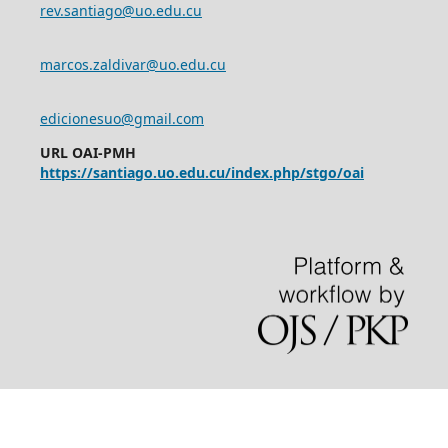
rev.santiago@uo.edu.cu
marcos.zaldivar@uo.edu.cu
edicionesuo@gmail.com
URL OAI-PMH
https://santiago.uo.edu.cu/index.php/stgo/oai