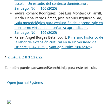
escolar. Un estudio del contexto dominicano
,
Santiago: Núm. 166 (2025)
Yadira Romero Rodríguez, José Luis Montero O' Farrill,
María Elena Pardo Gómez, José Manuel Izquierdo Lao,
Guía metodológica para evaluación del aprendizaje en
el entorno virtual de enseñanza aprendizaje
,
Santiago: Núm. 166 (2025)
Rafael Angel Borges Betancourt,
Itinerario histórico de
la labor de extensión cultural en la Universidad de
Oriente (1947-1959)
,
Santiago: Núm. 166 (2025)
1
2
3
4
5
6
7
8
9
10
>
>>
También puede {advancedSearchLink} para este artículo.
Open Journal Systems