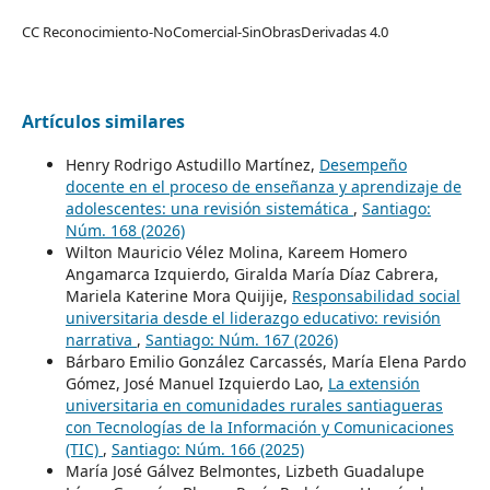
CC Reconocimiento-NoComercial-SinObrasDerivadas 4.0
Artículos similares
Henry Rodrigo Astudillo Martínez,
Desempeño
docente en el proceso de enseñanza y aprendizaje de
adolescentes: una revisión sistemática
,
Santiago:
Núm. 168 (2026)
Wilton Mauricio Vélez Molina, Kareem Homero
Angamarca Izquierdo, Giralda María Díaz Cabrera,
Mariela Katerine Mora Quijije,
Responsabilidad social
universitaria desde el liderazgo educativo: revisión
narrativa
,
Santiago: Núm. 167 (2026)
Bárbaro Emilio González Carcassés, María Elena Pardo
Gómez, José Manuel Izquierdo Lao,
La extensión
universitaria en comunidades rurales santiagueras
con Tecnologías de la Información y Comunicaciones
(TIC)
,
Santiago: Núm. 166 (2025)
María José Gálvez Belmontes, Lizbeth Guadalupe