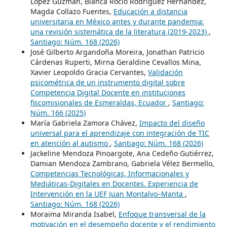
López Guzmán, Blanca Rocío Rodríguez Hernández,
Magda Collazo Fuentes,
Educación a distancia
universitaria en México antes y durante pandemia:
una revisión sistemática de la literatura (2019-2023)
,
Santiago: Núm. 168 (2026)
José Gilberto Argandoña Moreira, Jonathan Patricio
Cárdenas Ruperti, Mirna Geraldine Cevallos Mina,
Xavier Leopoldo Gracia Cervantes,
Validación
psicométrica de un instrumento digital sobre
Competencia Digital Docente en instituciones
fiscomisionales de Esmeraldas, Ecuador
,
Santiago:
Núm. 166 (2025)
María Gabriela Zamora Chávez,
Impacto del diseño
universal para el aprendizaje con integración de TIC
en atención al autismo
,
Santiago: Núm. 168 (2026)
Jackeline Mendoza Pinoargote, Ana Cedeño Gutiérrez,
Damian Mendoza Zambrano, Gabriela Vélez Bermello,
Competencias Tecnológicas, Informacionales y
Mediáticas-Digitales en Docentes. Experiencia de
Intervención en la UEF Juan Montalvo–Manta
,
Santiago: Núm. 168 (2026)
Moraima Miranda Isabel,
Enfoque transversal de la
motivación en el desempeño docente y el rendimiento