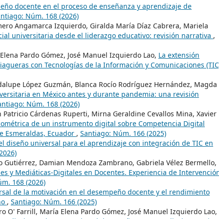
ño docente en el proceso de enseñanza y aprendizaje de
ntiago: Núm. 168 (2026)
ero Angamarca Izquierdo, Giralda María Díaz Cabrera, Mariela
ial universitaria desde el liderazgo educativo: revisión narrativa
,
 Elena Pardo Gómez, José Manuel Izquierdo Lao,
La extensión
tiagueras con Tecnologías de la Información y Comunicaciones (TI
adalupe López Guzmán, Blanca Rocío Rodríguez Hernández, Magda
versitaria en México antes y durante pandemia: una revisión
antiago: Núm. 168 (2026)
 Patricio Cárdenas Ruperti, Mirna Geraldine Cevallos Mina, Xavier
cométrica de un instrumento digital sobre Competencia Digital
 de Esmeraldas, Ecuador
,
Santiago: Núm. 166 (2025)
l diseño universal para el aprendizaje con integración de TIC en
2026)
o Gutiérrez, Damian Mendoza Zambrano, Gabriela Vélez Bermello,
s y Mediáticas-Digitales en Docentes. Experiencia de Intervenció
úm. 168 (2026)
rsal de la motivación en el desempeño docente y el rendimiento
ano
,
Santiago: Núm. 166 (2025)
o O' Farrill, María Elena Pardo Gómez, José Manuel Izquierdo Lao,