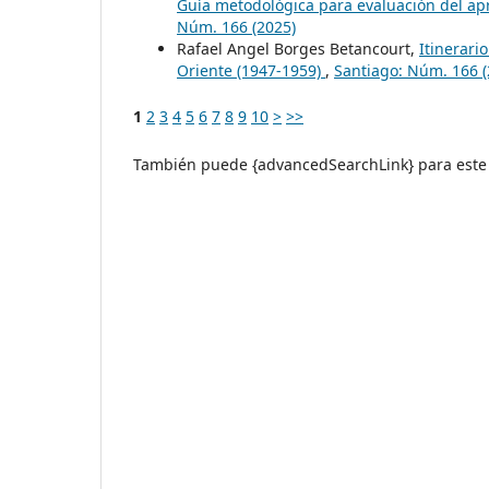
Guía metodológica para evaluación del ap
Núm. 166 (2025)
Rafael Angel Borges Betancourt,
Itinerari
Oriente (1947-1959)
,
Santiago: Núm. 166 (
1
2
3
4
5
6
7
8
9
10
>
>>
También puede {advancedSearchLink} para este 