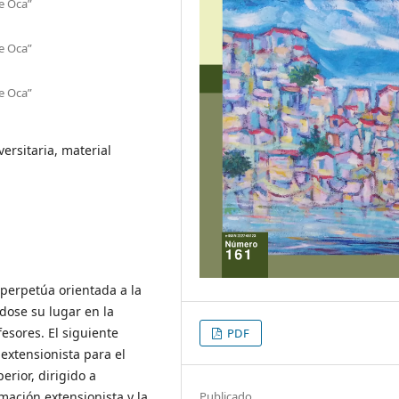
e Oca”
e Oca”
e Oca”
ersitaria, material
 perpetúa orientada a la
ndose su lugar en la
esores. El siguiente
PDF
 extensionista para el
erior, dirigido a
Publicado
mación extensionista y la