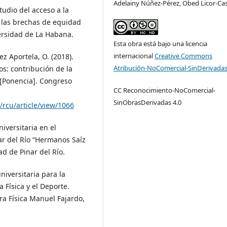
Adelainy Núñez-Pérez, Obed Licor-Cast
tudio del acceso a la
 las brechas de equidad
versidad de La Habana.
Esta obra está bajo una licencia
internacional
Creative Commons
ez Aportela, O. (2018).
Atribución-NoComercial-SinDerivadas
os: contribución de la
 [Ponencia]. Congreso
CC Reconocimiento-NoComercial-
SinObrasDerivadas 4.0
/rcu/article/view/1066
iversitaria en el
r del Río “Hermanos Saíz
d de Pinar del Río.
niversitaria para la
a Física y el Deporte.
ura Física Manuel Fajardo,