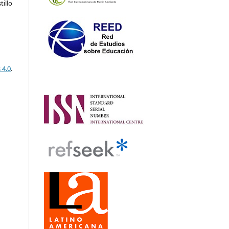
illo
 4.0
.