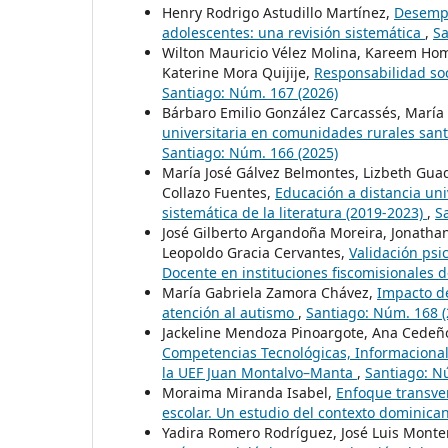
Henry Rodrigo Astudillo Martínez,
Desempe
adolescentes: una revisión sistemática
,
Sa
Wilton Mauricio Vélez Molina, Kareem Hom
Katerine Mora Quijije,
Responsabilidad soc
Santiago: Núm. 167 (2026)
Bárbaro Emilio González Carcassés, María
universitaria en comunidades rurales san
Santiago: Núm. 166 (2025)
María José Gálvez Belmontes, Lizbeth Gu
Collazo Fuentes,
Educación a distancia uni
sistemática de la literatura (2019-2023)
,
S
José Gilberto Argandoña Moreira, Jonathan
Leopoldo Gracia Cervantes,
Validación psi
Docente en instituciones fiscomisionales
María Gabriela Zamora Chávez,
Impacto de
atención al autismo
,
Santiago: Núm. 168 (
Jackeline Mendoza Pinoargote, Ana Cedeñ
Competencias Tecnológicas, Informacionale
la UEF Juan Montalvo–Manta
,
Santiago: N
Moraima Miranda Isabel,
Enfoque transve
escolar. Un estudio del contexto dominic
Yadira Romero Rodríguez, José Luis Monter