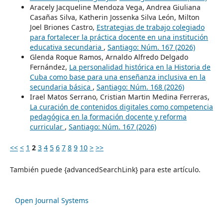
Aracely Jacqueline Mendoza Vega, Andrea Giuliana
Casañas Silva, Katherin Jossenka Silva León, Milton
Joel Briones Castro,
Estrategias de trabajo colegiado
para fortalecer la práctica docente en una institución
educativa secundaria
,
Santiago: Núm. 167 (2026)
Glenda Roque Ramos, Arnaldo Alfredo Delgado
Fernández,
La personalidad histórica en la Historia de
Cuba como base para una enseñanza inclusiva en la
secundaria básica
,
Santiago: Núm. 168 (2026)
Irael Matos Serrano, Cristian Martin Medina Ferreras,
La curación de contenidos digitales como competencia
pedagógica en la formación docente y reforma
curricular
,
Santiago: Núm. 167 (2026)
<<
<
1
2
3
4
5
6
7
8
9
10
>
>>
También puede {advancedSearchLink} para este artículo.
Open Journal Systems