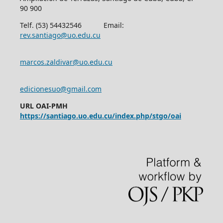
90 900
Telf. (53) 54432546 Email:
rev.santiago@uo.edu.cu
marcos.zaldivar@uo.edu.cu
edicionesuo@gmail.com
URL OAI-PMH
https://santiago.uo.edu.cu/index.php/stgo/oai