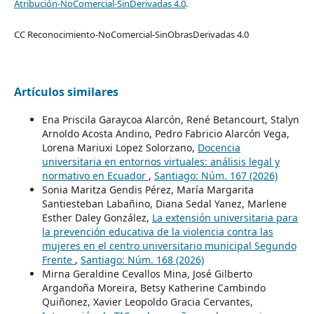
Atribución-NoComercial-SinDerivadas 4.0
.
CC Reconocimiento-NoComercial-SinObrasDerivadas 4.0
Artículos similares
Ena Priscila Garaycoa Alarcón, René Betancourt, Stalyn
Arnoldo Acosta Andino, Pedro Fabricio Alarcón Vega,
Lorena Mariuxi Lopez Solorzano,
Docencia
universitaria en entornos virtuales: análisis legal y
normativo en Ecuador
,
Santiago: Núm. 167 (2026)
Sonia Maritza Gendis Pérez, María Margarita
Santiesteban Labañino, Diana Sedal Yanez, Marlene
Esther Daley González,
La extensión universitaria para
la prevención educativa de la violencia contra las
mujeres en el centro universitario municipal Segundo
Frente
,
Santiago: Núm. 168 (2026)
Mirna Geraldine Cevallos Mina, José Gilberto
Argandoña Moreira, Betsy Katherine Cambindo
Quiñonez, Xavier Leopoldo Gracia Cervantes,