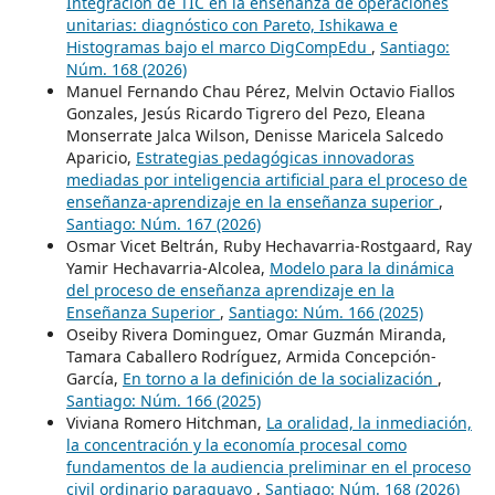
Integración de TIC en la enseñanza de operaciones
unitarias: diagnóstico con Pareto, Ishikawa e
Histogramas bajo el marco DigCompEdu
,
Santiago:
Núm. 168 (2026)
Manuel Fernando Chau Pérez, Melvin Octavio Fiallos
Gonzales, Jesús Ricardo Tigrero del Pezo, Eleana
Monserrate Jalca Wilson, Denisse Maricela Salcedo
Aparicio,
Estrategias pedagógicas innovadoras
mediadas por inteligencia artificial para el proceso de
enseñanza-aprendizaje en la enseñanza superior
,
Santiago: Núm. 167 (2026)
Osmar Vicet Beltrán, Ruby Hechavarria-Rostgaard, Ray
Yamir Hechavarria-Alcolea,
Modelo para la dinámica
del proceso de enseñanza aprendizaje en la
Enseñanza Superior
,
Santiago: Núm. 166 (2025)
Oseiby Rivera Dominguez, Omar Guzmán Miranda,
Tamara Caballero Rodríguez, Armida Concepción-
García,
En torno a la definición de la socialización
,
Santiago: Núm. 166 (2025)
Viviana Romero Hitchman,
La oralidad, la inmediación,
la concentración y la economía procesal como
fundamentos de la audiencia preliminar en el proceso
civil ordinario paraguayo
,
Santiago: Núm. 168 (2026)