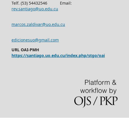
Telf. (53) 54432546 Email:
rev.santiago@uo.edu.cu
marcos.zaldivar@uo.edu.cu
edicionesuo@gmail.com
URL OAI-PMH
https://santiago.uo.edu.cu/index.php/stgo/oai