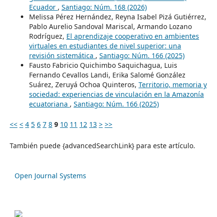
Ecuador
,
Santiago: Núm. 168 (2026)
Melissa Pérez Hernández, Reyna Isabel Pizá Gutiérrez,
Pablo Aurelio Sandoval Mariscal, Armando Lozano
Rodríguez,
El aprendizaje cooperativo en ambientes
virtuales en estudiantes de nivel superior: una
revisión sistemática
,
Santiago: Núm. 166 (2025)
Fausto Fabricio Quichimbo Saquichagua, Luis
Fernando Cevallos Landi, Erika Salomé González
Suárez, Zeruyá Ochoa Quinteros,
Territorio, memoria y
sociedad: experiencias de vinculación en la Amazonía
ecuatoriana
,
Santiago: Núm. 166 (2025)
<<
<
4
5
6
7
8
9
10
11
12
13
>
>>
También puede {advancedSearchLink} para este artículo.
Open Journal Systems