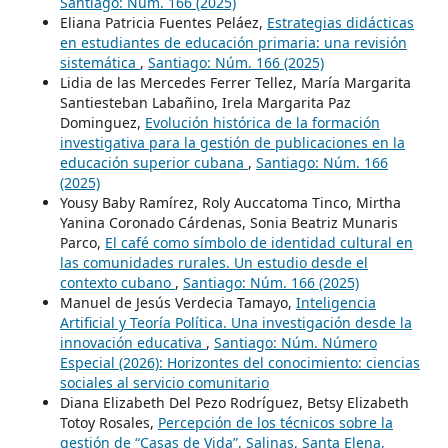
Santiago: Núm. 166 (2025)
Eliana Patricia Fuentes Peláez,
Estrategias didácticas
en estudiantes de educación primaria: una revisión
sistemática
,
Santiago: Núm. 166 (2025)
Lidia de las Mercedes Ferrer Tellez, María Margarita
Santiesteban Labañino, Irela Margarita Paz
Dominguez,
Evolución histórica de la formación
investigativa para la gestión de publicaciones en la
educación superior cubana
,
Santiago: Núm. 166
(2025)
Yousy Baby Ramírez, Roly Auccatoma Tinco, Mirtha
Yanina Coronado Cárdenas, Sonia Beatriz Munaris
Parco,
El café como símbolo de identidad cultural en
las comunidades rurales. Un estudio desde el
contexto cubano
,
Santiago: Núm. 166 (2025)
Manuel de Jesús Verdecia Tamayo,
Inteligencia
Artificial y Teoría Política. Una investigación desde la
innovación educativa
,
Santiago: Núm. Número
Especial (2026): Horizontes del conocimiento: ciencias
sociales al servicio comunitario
Diana Elizabeth Del Pezo Rodríguez, Betsy Elizabeth
Totoy Rosales,
Percepción de los técnicos sobre la
gestión de “Casas de Vida”, Salinas, Santa Elena,