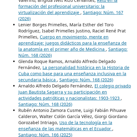
Valerino, Brígida Ivett Rizo Cervantes,
Reto en la
formación del profesional universitario: la
virtualización del aprendizaje
,
Santiago: Núm. 167
(2026)
Lenier Borges Primelles, María Esther del Toro
Rodríguez, Isabel Primelles Justino, Raciel René Prat
Primelles,
Cuerpo en movimiento, mente en
aprendizaje: juegos didácticos para la enseñanza de
la anatomía en el primer año de Medicina
,
Santiago:
Núm. 168 (2026)
Glenda Roque Ramos, Arnaldo Alfredo Delgado
Fernández,
La personalidad histórica en la Historia de
Cuba como base para una enseñanza inclusiva en la
secundaria básica
,
Santiago: Núm. 168 (2026)
Arnaldo Alfredo Delgado Fernández,
El colegio privado
Juan Bautista Sagarra y su participación en
actividades patrióticas y nacionalistas: 1903-1923
,
Santiago: Núm. 168 (2026)
Rubén Antonio Zamora Cusme, Luigi Fabián Pihuave
Calderon, Walter Colón García Vélez, Giorgi Giordano
Gorozabel Intriago,
Uso de la tecnología en la
enseñanza de las matemáticas en el Ecuador
,
Santiago: Núm. 166 (2025)