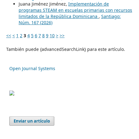
Juana Jiménez Jiménez,
Implementación de
programas STEAM en escuelas primarias con recursos
limitados de la República Dominicana
,
Santiago:
Núm. 167 (2026)
<<
<
1
2
3
4
5
6
7
8
9
10
>
>>
También puede {advancedSearchLink} para este artículo.
Open Journal Systems
Enviar un artículo