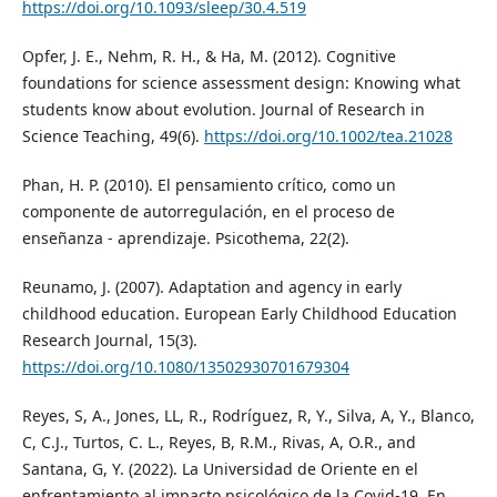
https://doi.org/10.1093/sleep/30.4.519
Opfer, J. E., Nehm, R. H., & Ha, M. (2012). Cognitive
foundations for science assessment design: Knowing what
students know about evolution. Journal of Research in
Science Teaching, 49(6).
https://doi.org/10.1002/tea.21028
Phan, H. P. (2010). El pensamiento crítico, como un
componente de autorregulación, en el proceso de
enseñanza - aprendizaje. Psicothema, 22(2).
Reunamo, J. (2007). Adaptation and agency in early
childhood education. European Early Childhood Education
Research Journal, 15(3).
https://doi.org/10.1080/13502930701679304
Reyes, S, A., Jones, LL, R., Rodríguez, R, Y., Silva, A, Y., Blanco,
C, C.J., Turtos, C. L., Reyes, B, R.M., Rivas, A, O.R., and
Santana, G, Y. (2022). La Universidad de Oriente en el
enfrentamiento al impacto psicológico de la Covid-19. En