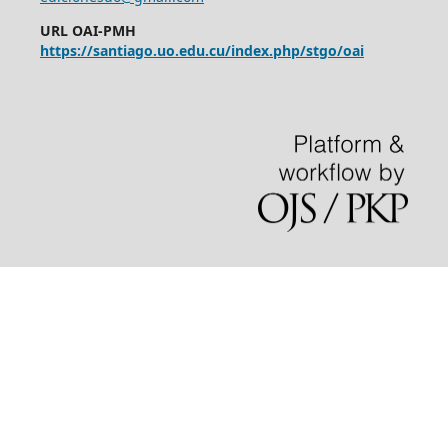
URL OAI-PMH
https://santiago.uo.edu.cu/index.php/stgo/oai