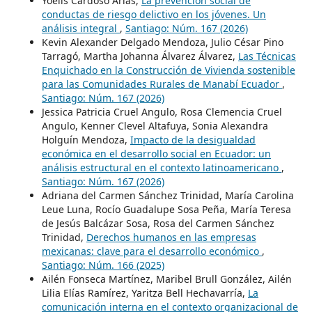
Yoelis Cardoso Arias,
La prevención social de
conductas de riesgo delictivo en los jóvenes. Un
análisis integral
,
Santiago: Núm. 167 (2026)
Kevin Alexander Delgado Mendoza, Julio César Pino
Tarragó, Martha Johanna Álvarez Álvarez,
Las Técnicas
Enquichado en la Construcción de Vivienda sostenible
para las Comunidades Rurales de Manabí Ecuador
,
Santiago: Núm. 167 (2026)
Jessica Patricia Cruel Angulo, Rosa Clemencia Cruel
Angulo, Kenner Clevel Altafuya, Sonia Alexandra
Holguín Mendoza,
Impacto de la desigualdad
económica en el desarrollo social en Ecuador: un
análisis estructural en el contexto latinoamericano
,
Santiago: Núm. 167 (2026)
Adriana del Carmen Sánchez Trinidad, María Carolina
Leue Luna, Rocío Guadalupe Sosa Peña, María Teresa
de Jesús Balcázar Sosa, Rosa del Carmen Sánchez
Trinidad,
Derechos humanos en las empresas
mexicanas: clave para el desarrollo económico
,
Santiago: Núm. 166 (2025)
Ailén Fonseca Martínez, Maribel Brull González, Ailén
Lilia Elías Ramírez, Yaritza Bell Hechavarría,
La
comunicación interna en el contexto organizacional de