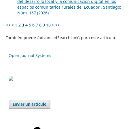
del desarrollo local y la comunicación digital en los
espacios comunitarios rurales del Ecuador
,
Santiago:
Núm. 167 (2026)
<<
<
1
2
3
4
5
6
7
8
9
10
>
>>
También puede {advancedSearchLink} para este artículo.
Open Journal Systems
Enviar un artículo