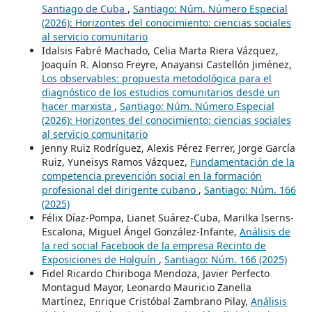
Santiago de Cuba
,
Santiago: Núm. Número Especial
(2026): Horizontes del conocimiento: ciencias sociales
al servicio comunitario
Idalsis Fabré Machado, Celia Marta Riera Vázquez,
Joaquín R. Alonso Freyre, Anayansi Castellón Jiménez,
Los observables: propuesta metodológica para el
diagnóstico de los estudios comunitarios desde un
hacer marxista
,
Santiago: Núm. Número Especial
(2026): Horizontes del conocimiento: ciencias sociales
al servicio comunitario
Jenny Ruiz Rodríguez, Alexis Pérez Ferrer, Jorge García
Ruiz, Yuneisys Ramos Vázquez,
Fundamentación de la
competencia prevención social en la formación
profesional del dirigente cubano
,
Santiago: Núm. 166
(2025)
Félix Díaz-Pompa, Lianet Suárez-Cuba, Marilka Iserns-
Escalona, Miguel Ángel González-Infante,
Análisis de
la red social Facebook de la empresa Recinto de
Exposiciones de Holguín
,
Santiago: Núm. 166 (2025)
Fidel Ricardo Chiriboga Mendoza, Javier Perfecto
Montagud Mayor, Leonardo Mauricio Zanella
Martínez, Enrique Cristóbal Zambrano Pilay,
Análisis