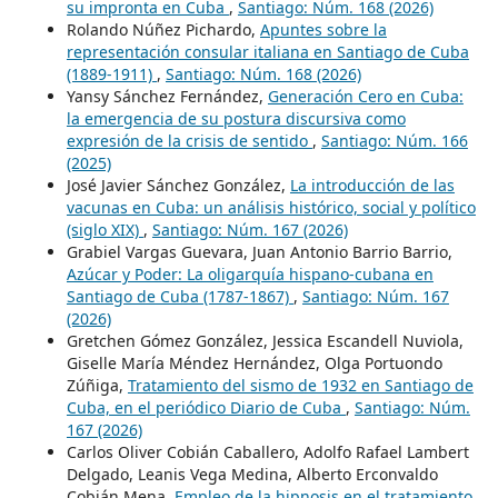
su impronta en Cuba
,
Santiago: Núm. 168 (2026)
Rolando Núñez Pichardo,
Apuntes sobre la
representación consular italiana en Santiago de Cuba
(1889-1911)
,
Santiago: Núm. 168 (2026)
Yansy Sánchez Fernández,
Generación Cero en Cuba:
la emergencia de su postura discursiva como
expresión de la crisis de sentido
,
Santiago: Núm. 166
(2025)
José Javier Sánchez González,
La introducción de las
vacunas en Cuba: un análisis histórico, social y político
(siglo XIX)
,
Santiago: Núm. 167 (2026)
Grabiel Vargas Guevara, Juan Antonio Barrio Barrio,
Azúcar y Poder: La oligarquía hispano-cubana en
Santiago de Cuba (1787-1867)
,
Santiago: Núm. 167
(2026)
Gretchen Gómez González, Jessica Escandell Nuviola,
Giselle María Méndez Hernández, Olga Portuondo
Zúñiga,
Tratamiento del sismo de 1932 en Santiago de
Cuba, en el periódico Diario de Cuba
,
Santiago: Núm.
167 (2026)
Carlos Oliver Cobián Caballero, Adolfo Rafael Lambert
Delgado, Leanis Vega Medina, Alberto Erconvaldo
Cobián Mena,
Empleo de la hipnosis en el tratamiento