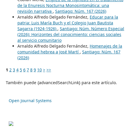
de la Enuresis Nocturna Monosintomática: una
revisión narrativa
,
Santiago: Núm. 167 (2026)
Arnaldo Alfredo Delgado Fernández,
Educar para la
patria: Luis María Buch y el Colegio Juan Bautista
Sagarra (1924-1926)
,
Santiago: Núm. Número Especial
(2026): Horizontes del conocimiento: ciencias sociales
al servicio comunitario
Arnaldo Alfredo Delgado Fernández,
Homenajes de la
comunidad hebrea a José Martí
,
Santiago: Núm. 167
(2026)
1
2
3
4
5
6
7
8
9
10
>
>>
También puede {advancedSearchLink} para este artículo.
Open Journal Systems