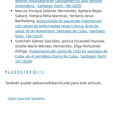
gestión hospitalaria en Latinoamérica: una revisión
sistemática
,
Santiago: Núm. 166 (2025)
Marcos Enrique Zaldivar Hernández, Aymara Reyes
Saborit, Yomara Peña Martínez, Yordanis Arias
Barthelemy,
Autocuidado en pacientes hipertensos
con riesgo de enfermedad renal crónica. Área de
salud 30 de Noviembre, Santiago de Cuba
,
Santiago:
Núm. 166 (2025)
Gretchen Gómez González, Jessica Escandell Nuviola,
Giselle María Méndez Hernández, Olga Portuondo
Zúñiga,
Tratamiento del sismo de 1932 en Santiago de
Cuba, en el periódico Diario de Cuba
,
Santiago: Núm.
167 (2026)
1
2
3
4
5
6
7
8
9
10
>
>>
También puede {advancedSearchLink} para este artículo.
Open Journal Systems