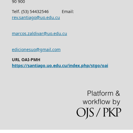
90 900
Telf. (53) 54432546 Email:
rev.santiago@uo.edu.cu
marcos.zaldivar@uo.edu.cu
edicionesuo@gmail.com
URL OAI-PMH
https://santiago.uo.edu.cu/index.php/stgo/oai