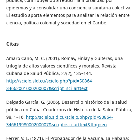
pública, contribuyendo a reducir la mortalidad por
epidemias y a consolidar una conciencia sanitaria colectiva.
El estudio aporta elementos para analizar la relación entre
ciencia, política colonial y sociedad en el Caribe.
Citas
Amaro Cano, M. C. (2001). Romay, Finlay y Guiteras, una
trilogía de altos valores científicos y morales. Revista
Cubana de Salud Pública, 27(2), 135–144.
http://scielo.sld.cu/scielo.php?pid=S0864-
34662001000200007&script=sci_arttext
Delgado García, G. (2006). Desarrollo histórico de la salud
pública en Cuba. Cuadernos de Historia de la Salud Pública,
98, 1–16.
http://scielo.sld.cu/scielo.php?pid=S0864-
34661998000200007&script=sci_arttext&tlng=en
Ferrer, V. L. (1871). El Propagador de la Vacuna. La Habana: