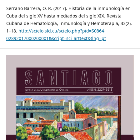
Serrano Barrera, O. R. (2017). Historia de la inmunología en
Cuba del siglo XV hasta mediados del siglo XIX. Revista
Cubana de Hematología, Inmunología y Hemoterapia, 33(2),
1–18.
http://scielo.sld.cu/scielo.php?pid=S0864-
02892017000200001&script=sci_arttext&tlng=pt