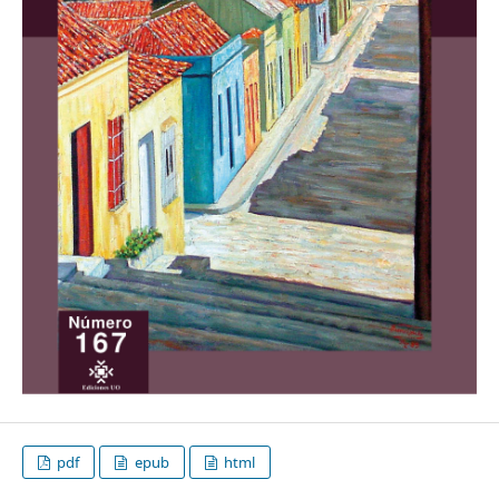
pdf
epub
html