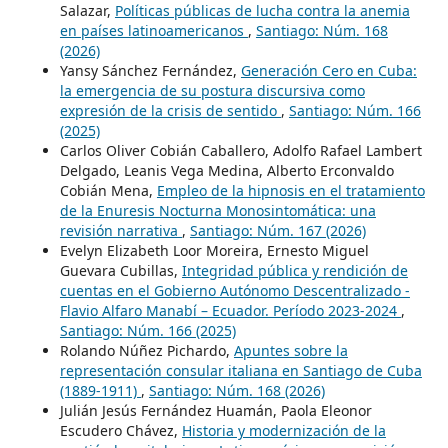
Salazar,
Políticas públicas de lucha contra la anemia
en países latinoamericanos
,
Santiago: Núm. 168
(2026)
Yansy Sánchez Fernández,
Generación Cero en Cuba:
la emergencia de su postura discursiva como
expresión de la crisis de sentido
,
Santiago: Núm. 166
(2025)
Carlos Oliver Cobián Caballero, Adolfo Rafael Lambert
Delgado, Leanis Vega Medina, Alberto Erconvaldo
Cobián Mena,
Empleo de la hipnosis en el tratamiento
de la Enuresis Nocturna Monosintomática: una
revisión narrativa
,
Santiago: Núm. 167 (2026)
Evelyn Elizabeth Loor Moreira, Ernesto Miguel
Guevara Cubillas,
Integridad pública y rendición de
cuentas en el Gobierno Autónomo Descentralizado -
Flavio Alfaro Manabí – Ecuador. Período 2023-2024
,
Santiago: Núm. 166 (2025)
Rolando Núñez Pichardo,
Apuntes sobre la
representación consular italiana en Santiago de Cuba
(1889-1911)
,
Santiago: Núm. 168 (2026)
Julián Jesús Fernández Huamán, Paola Eleonor
Escudero Chávez,
Historia y modernización de la