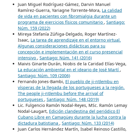
Juan Miguel Rodríguez-Gámez, Darvin Manuel
Ramírez-Guerra, Yariagne Torrente-Mora,
La calidad
de vida en pacientes con fibromialgia durante un
programa de ejercicios físicos comunitario
,
Santiago:
Núm. 159 (2022)
Mireya Stefanía Zúñiga-Delgado, Roger Martínez-
Isaac,
La tarea de aprendizaje en el entorno virtual.
Algunas consideraciones didácticas para su
concepción e implementación en el curso presencial
intensivo
,
Santiago: Núm. 141 (2016)
Maivis Ginarte-Durán, Niobis de la Caridad Elías-Vega,
La educación ambiental en el ideario de José Martí
,
Santiago: Núm. 109 (2006)
Fernando Jones-Bambi,
El pueblo de ji-n’dembu en
vísperas de la llegada de los portugueses a la región.
The people ji-n’dembu before the arrival of
portugueses
,
Santiago: Núm. 148 (2019)
Lic. Fulgencio Ramón Nodal-Reyes, MSc. Ramón Lemay
Nodal-Laugart,
Edición clandestina del periódico El
Cubano Libre en Camagüey durante la lucha contra la
dictadura batistiana
,
Santiago: Núm. 133 (2014)
Juan Carlos Hernández Martín, Isabel Reinoso Castillo,