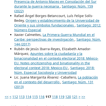
Presencia de Antonio Maceo en Consolación del Sur
durante la guerra necesaria
,
Santiago: Núm. 159
(2022)
Rafael Ángel Borges-Betancourt, Luís Felipe Solís-
Bedey,
Origen y establecimiento de la Universidad de
Oriente y sus símbolos fundacionales
,
Santiago: 2012:
Número Especial
Xavier Calmettes,
La Primera Guerra Mundial en el
Caribe: perspectivas de investigación
,
Santiago: Núm.
144 (2017)
Rubén de Jesús Ibarra-Reyes, Elizabeth Amador-
Márquez,
Apuntes sobre la ciudadanía y la
binacionalidad en el contexto electoral 2018: México-
EU. Notes oncitizenship and binationality in the
electoral context 2018: Mexico-EU
,
Santiago: 2018:
Núm. Especial Sociología y Universidad
Lic. Juana Margarita Álvarez -Caballero,
La población
en el contexto del desarrollo
,
Santiago: Núm. 131
(2013)
<<
<
112
113
114
115
116
117
118
119
120
121
>
>>