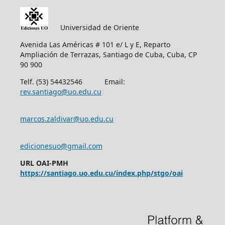
Universidad de Oriente
Avenida Las Américas # 101 e/ L y E, Reparto
Ampliación de Terrazas, Santiago de Cuba, Cuba, CP
90 900
Telf. (53) 54432546 Email:
rev.santiago@uo.edu.cu
marcos.zaldivar@uo.edu.cu
edicionesuo@gmail.com
URL OAI-PMH
https://santiago.uo.edu.cu/index.php/stgo/oai