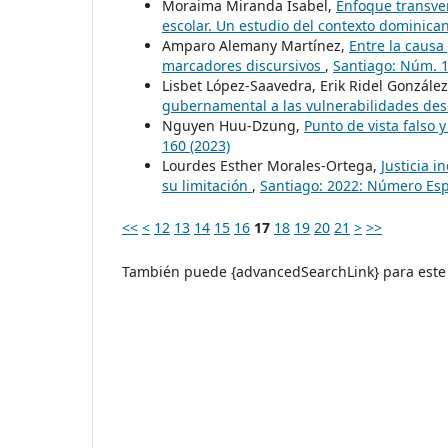
Moraima Miranda Isabel,
Enfoque transve
escolar. Un estudio del contexto dominic
Amparo Alemany Martínez,
Entre la causa 
marcadores discursivos
,
Santiago: Núm. 1
Lisbet López-Saavedra, Erik Ridel Gonzál
gubernamental a las vulnerabilidades desd
Nguyen Huu-Dzung,
Punto de vista falso 
160 (2023)
Lourdes Esther Morales-Ortega,
Justicia i
su limitación
,
Santiago: 2022: Número Esp
<<
<
12
13
14
15
16
17
18
19
20
21
>
>>
También puede {advancedSearchLink} para este 