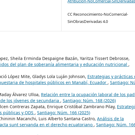
Atribución-NoComercial-SinDerivadas
CC Reconocimiento-NoComercial-
SinObrasDerivadas 4.0
pez, Sheila Erminda Despaigne Bazán, Yaritza Tissert Debrosse,
idos del plan de soberanía alimentaria y educación nutricional
,
oció López Mite, Gladys Lola Luján Johnson,
Estrategias y prácticas
upuestaria de hospitales públicos en Manabí, Ecuador
,
Santiago: N
Maday Álvarez Ulloa,
Relación entre la ocupación laboral de los pad
de los jóvenes de secundaria
,
Santiago: Núm. 168 (2026)
lcen Contreras Zapata, Enrique Cristóbal Zambrano Pilay,
Estrateg
as públicas y ODS
,
Santiago: Núm. 166 (2025)
Chininin Macanchi, Luis Alberto Santana Castro,
Análisis de la
 pacta sunt servanda en el derecho ecuatoriano
,
Santiago: Núm. 16