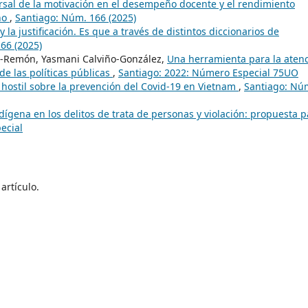
rsal de la motivación en el desempeño docente y el rendimiento
ano
,
Santiago: Núm. 166 (2025)
y la justificación. Es que a través de distintos diccionarios de
66 (2025)
ez-Remón, Yasmani Calviño-González,
Una herramienta para la aten
e las políticas públicas
,
Santiago: 2022: Número Especial 75UO
y hostil sobre la prevención del Covid-19 en Vietnam
,
Santiago: Nú
ndígena en los delitos de trata de personas y violación: propuesta 
ecial
artículo.