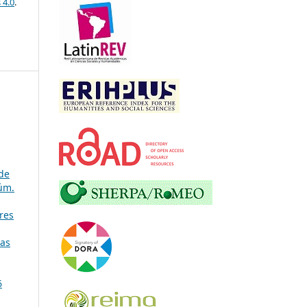
 4.0
.
 de
úm.
res
ias
6