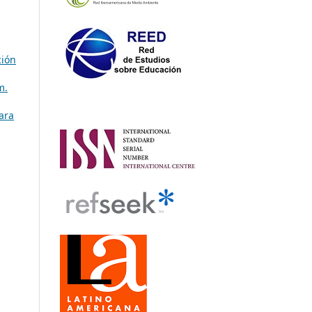
ción
m.
para