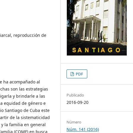
riarcal, reproducción de
PDF
que ha acompañado al
has son las estrategias
Publicado
garla y brindarle a las
2016-09-20
 a equidad de género e
pio Santiago de Cuba este
rtir de la sistematicidad
Número
y la familia en general
Núm. 141 (2016)
 Familia (COMF) en busca