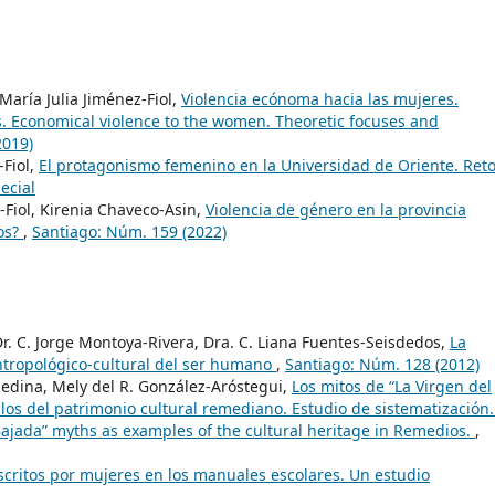
María Julia Jiménez-Fiol,
Violencia ecónoma hacia las mujeres.
. Economical violence to the women. Theoretic focuses and
2019)
-Fiol,
El protagonismo femenino en la Universidad de Oriente. Reto
ecial
-Fiol, Kirenia Chaveco-Asin,
Violencia de género en la provincia
ios?
,
Santiago: Núm. 159 (2022)
r. C. Jorge Montoya-Rivera, Dra. C. Liana Fuentes-Seisdedos,
La
ntropológico-cultural del ser humano
,
Santiago: Núm. 128 (2012)
edina, Mely del R. González-Aróstegui,
Los mitos de “La Virgen del
plos del patrimonio cultural remediano. Estudio de sistematización.
 Bajada” myths as examples of the cultural heritage in Remedios.
,
scritos por mujeres en los manuales escolares. Un estudio