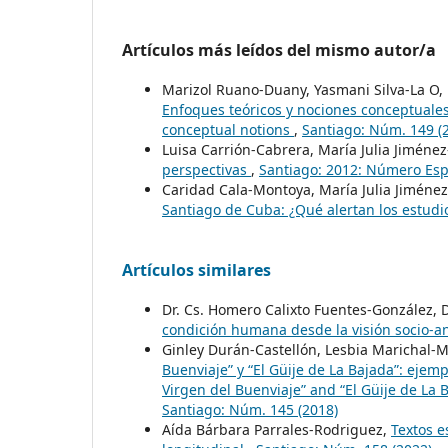
Artículos más leídos del mismo autor/a
Marizol Ruano-Duany, Yasmani Silva-La O, 
Enfoques teóricos y nociones conceptuales
conceptual notions
,
Santiago: Núm. 149 (
Luisa Carrión-Cabrera, María Julia Jiménez
perspectivas
,
Santiago: 2012: Número Esp
Caridad Cala-Montoya, María Julia Jiménez
Santiago de Cuba: ¿Qué alertan los estud
Artículos similares
Dr. Cs. Homero Calixto Fuentes-González, D
condición humana desde la visión socio-a
Ginley Durán-Castellón, Lesbia Marichal-M
Buenviaje” y “El Güije de La Bajada”: ejem
Virgen del Buenviaje” and “El Güije de La
Santiago: Núm. 145 (2018)
Aída Bárbara Parrales-Rodriguez,
Textos e