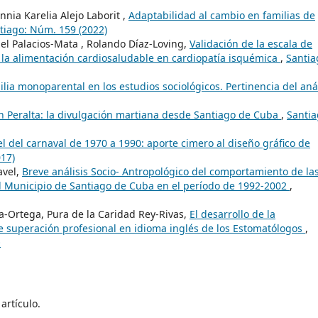
nnia Karelia Alejo Laborit ,
Adaptabilidad al cambio en familias de
tiago: Núm. 159 (2022)
zel Palacios-Mata , Rolando Díaz-Loving,
Validación de la escala de
a la alimentación cardiosaludable en cardiopatía isquémica
,
Santia
ilia monoparental en los estudios sociológicos. Pertinencia del anál
 Peralta: la divulgación martiana desde Santiago de Cuba
,
Santia
tel del carnaval de 1970 a 1990: aporte cimero al diseño gráfico de
17)
avel,
Breve análisis Socio- Antropológico del comportamiento de la
el Municipio de Santiago de Cuba en el período de 1992-2002
,
a-Ortega, Pura de la Caridad Rey-Rivas,
El desarrollo de la
e superación profesional en idioma inglés de los Estomatólogos
,
O
artículo.