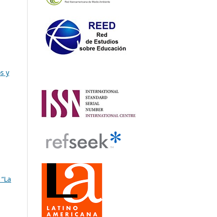
s y
 “La