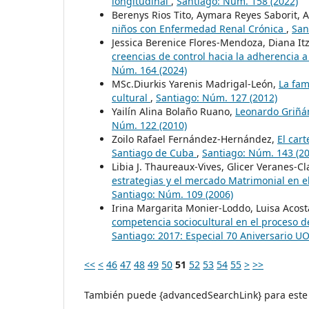
longitudinal
,
Santiago: Núm. 158 (2022)
Berenys Rios Tito, Aymara Reyes Saborit, A
niños con Enfermedad Renal Crónica
,
San
Jessica Berenice Flores-Mendoza, Diana It
creencias de control hacia la adherencia 
Núm. 164 (2024)
MSc.Diurkis Yarenis Madrigal-León,
La fam
cultural
,
Santiago: Núm. 127 (2012)
Yailín Alina Bolaño Ruano,
Leonardo Griñán
Núm. 122 (2010)
Zoilo Rafael Fernández-Hernández,
El car
Santiago de Cuba
,
Santiago: Núm. 143 (20
Libia J. Thaureaux-Vives, Glicer Veranes-Cl
estrategias y el mercado Matrimonial en 
Santiago: Núm. 109 (2006)
Irina Margarita Monier-Loddo, Luisa Acost
competencia sociocultural en el proceso d
Santiago: 2017: Especial 70 Aniversario U
<<
<
46
47
48
49
50
51
52
53
54
55
>
>>
También puede {advancedSearchLink} para este 