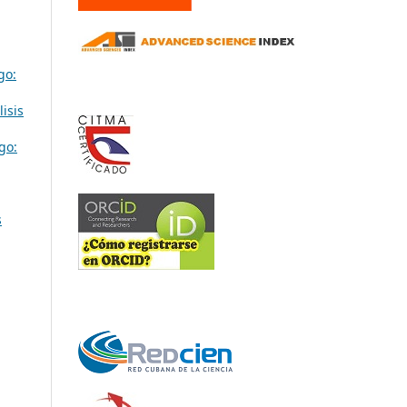
go:
isis
go:
s