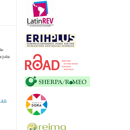
la-
 Julia
 4.0
.