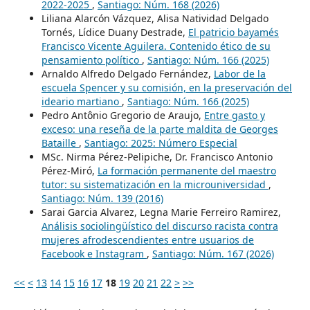
2022-2025
,
Santiago: Núm. 168 (2026)
Liliana Alarcón Vázquez, Alisa Natividad Delgado
Tornés, Lídice Duany Destrade,
El patricio bayamés
Francisco Vicente Aguilera. Contenido ético de su
pensamiento político
,
Santiago: Núm. 166 (2025)
Arnaldo Alfredo Delgado Fernández,
Labor de la
escuela Spencer y su comisión, en la preservación del
ideario martiano
,
Santiago: Núm. 166 (2025)
Pedro Antônio Gregorio de Araujo,
Entre gasto y
exceso: una reseña de la parte maldita de Georges
Bataille
,
Santiago: 2025: Número Especial
MSc. Nirma Pérez-Pelipiche, Dr. Francisco Antonio
Pérez-Miró,
La formación permanente del maestro
tutor: su sistematización en la microuniversidad
,
Santiago: Núm. 139 (2016)
Sarai Garcia Alvarez, Legna Marie Ferreiro Ramirez,
Análisis sociolingüístico del discurso racista contra
mujeres afrodescendientes entre usuarios de
Facebook e Instagram
,
Santiago: Núm. 167 (2026)
<<
<
13
14
15
16
17
18
19
20
21
22
>
>>