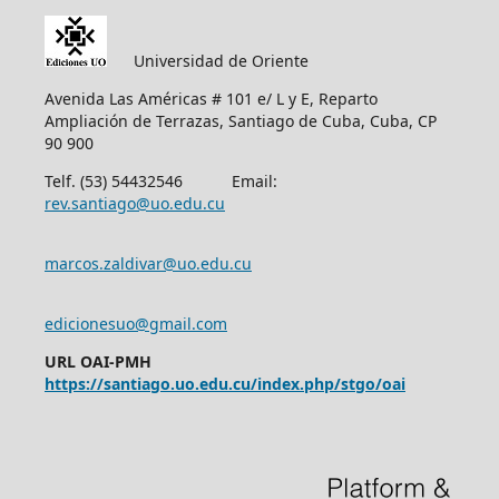
Universidad de Oriente
Avenida Las Américas # 101 e/ L y E, Reparto
Ampliación de Terrazas, Santiago de Cuba, Cuba, CP
90 900
Telf. (53) 54432546 Email:
rev.santiago@uo.edu.cu
marcos.zaldivar@uo.edu.cu
edicionesuo@gmail.com
URL OAI-PMH
https://santiago.uo.edu.cu/index.php/stgo/oai