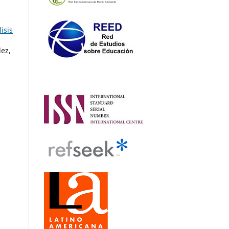
isis
ez,