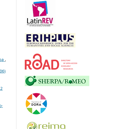
uba
,
06)
12
o-