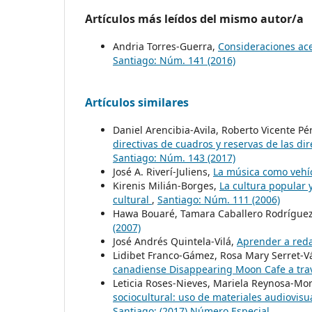
Artículos más leídos del mismo autor/a
Andria Torres-Guerra,
Consideraciones acer
Santiago: Núm. 141 (2016)
Artículos similares
Daniel Arencibia-Avila, Roberto Vicente P
directivas de cuadros y reservas de las d
Santiago: Núm. 143 (2017)
José A. Riverí-Juliens,
La música como vehíc
Kirenis Milián-Borges,
La cultura popular 
cultural
,
Santiago: Núm. 111 (2006)
Hawa Bouaré, Tamara Caballero Rodrígue
(2007)
José Andrés Quintela-Vilá,
Aprender a red
Lidibet Franco-Gámez, Rosa Mary Serret-
canadiense Disappearing Moon Cafe a trav
Leticia Roses-Nieves, Mariela Reynosa-Mor
sociocultural: uso de materiales audiovisu
Santiago: (2017) Número Especial