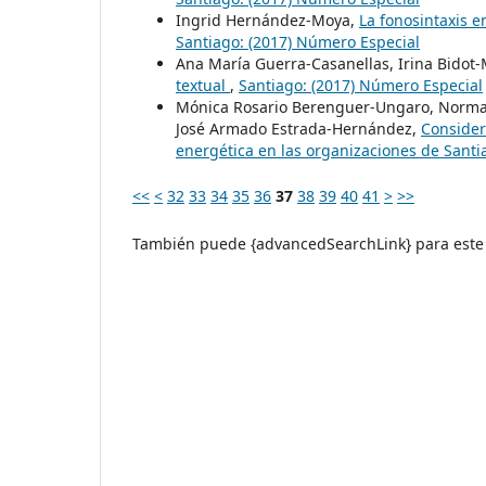
Ingrid Hernández-Moya,
La fonosintaxis 
Santiago: (2017) Número Especial
Ana María Guerra-Casanellas, Irina Bidot
textual
,
Santiago: (2017) Número Especial
Mónica Rosario Berenguer-Ungaro, Norma 
José Armado Estrada-Hernández,
Considera
energética en las organizaciones de Sant
<<
<
32
33
34
35
36
37
38
39
40
41
>
>>
También puede {advancedSearchLink} para este 