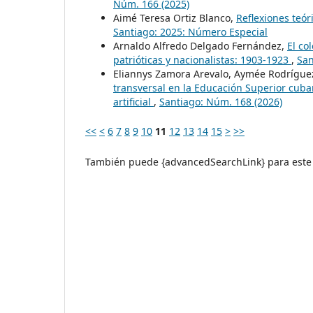
Núm. 166 (2025)
Aimé Teresa Ortiz Blanco,
Reflexiones teór
Santiago: 2025: Número Especial
Arnaldo Alfredo Delgado Fernández,
El co
patrióticas y nacionalistas: 1903-1923
,
San
Eliannys Zamora Arevalo, Aymée Rodríguez
transversal en la Educación Superior cubana
artificial
,
Santiago: Núm. 168 (2026)
<<
<
6
7
8
9
10
11
12
13
14
15
>
>>
También puede {advancedSearchLink} para este 