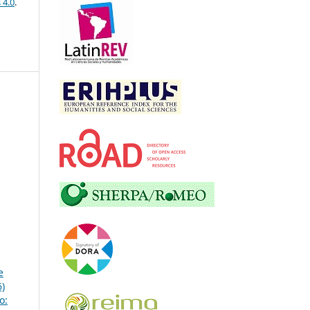
 4.0
.
e
)
o: