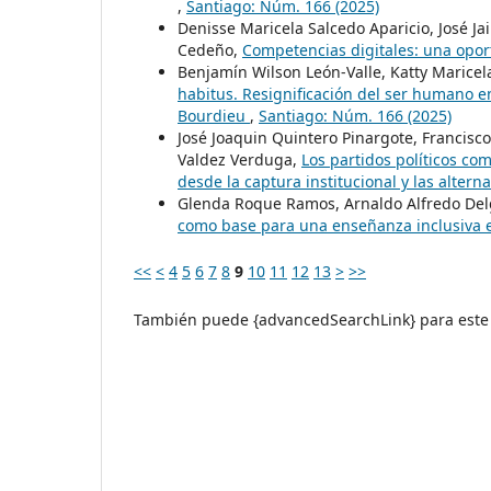
,
Santiago: Núm. 166 (2025)
Denisse Maricela Salcedo Aparicio, José Jai
Cedeño,
Competencias digitales: una opor
Benjamín Wilson León-Valle, Katty Maricel
habitus. Resignificación del ser humano en
Bourdieu
,
Santiago: Núm. 166 (2025)
José Joaquin Quintero Pinargote, Francis
Valdez Verduga,
Los partidos políticos co
desde la captura institucional y las altern
Glenda Roque Ramos, Arnaldo Alfredo De
como base para una enseñanza inclusiva 
<<
<
4
5
6
7
8
9
10
11
12
13
>
>>
También puede {advancedSearchLink} para este 