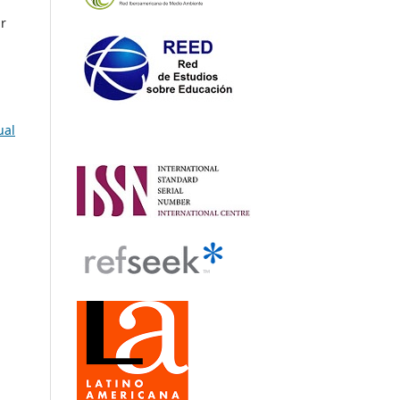
ar
ual