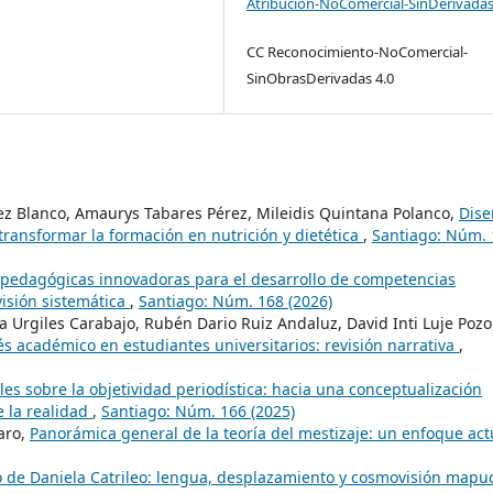
Atribución-NoComercial-SinDerivadas
CC Reconocimiento-NoComercial-
SinObrasDerivadas 4.0
ez Blanco, Amaurys Tabares Pérez, Mileidis Quintana Polanco,
Dise
transformar la formación en nutrición y dietética
,
Santiago: Núm. 
 pedagógicas innovadoras para el desarrollo de competencias
isión sistemática
,
Santiago: Núm. 168 (2026)
a Urgiles Carabajo, Rubén Dario Ruiz Andaluz, David Inti Luje Pozo
és académico en estudiantes universitarios: revisión narrativa
,
es sobre la objetividad periodística: hacia una conceptualización
e la realidad
,
Santiago: Núm. 166 (2025)
aro,
Panorámica general de la teoría del mestizaje: un enfoque ac
co de Daniela Catrileo: lengua, desplazamiento y cosmovisión mapu