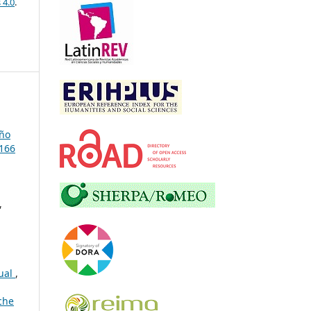
 4.0
.
ño
166
,
tual
,
che