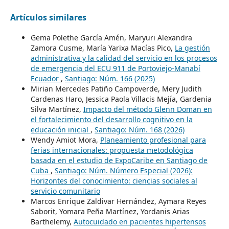
Artículos similares
Gema Polethe García Amén, Maryuri Alexandra
Zamora Cusme, María Yarixa Macías Pico,
La gestión
administrativa y la calidad del servicio en los procesos
de emergencia del ECU 911 de Portoviejo-Manabí
Ecuador
,
Santiago: Núm. 166 (2025)
Mirian Mercedes Patiño Campoverde, Mery Judith
Cardenas Haro, Jessica Paola Villacis Mejía, Gardenia
Silva Martínez,
Impacto del método Glenn Doman en
el fortalecimiento del desarrollo cognitivo en la
educación inicial
,
Santiago: Núm. 168 (2026)
Wendy Amiot Mora,
Planeamiento profesional para
ferias internacionales: propuesta metodológica
basada en el estudio de ExpoCaribe en Santiago de
Cuba
,
Santiago: Núm. Número Especial (2026):
Horizontes del conocimiento: ciencias sociales al
servicio comunitario
Marcos Enrique Zaldivar Hernández, Aymara Reyes
Saborit, Yomara Peña Martínez, Yordanis Arias
Barthelemy,
Autocuidado en pacientes hipertensos