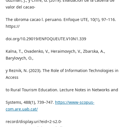
Guzmán, J., y Chire, G. (2019). Evaluación de la cadena de
valor del cacao-
The obroma cacao l. peruano. Enfoque UTE, 10(1), 97–116.
https://
doi.org/10.29019/ENFOQUEUTE.V10N1.339
Kalna, T., Ovadenko, V., Heraimovych, V., Zbarska, A.,
Barylovych, O.,
y Reznik, N. (2023). The Role of Information Technologies in
Access
to Rural Tourism Education. Lecture Notes in Networks and
Systems, 488(1), 739–747.
https://www-scopus-
com.are.uab.cat/
record/display.uri?eid=2-s2.0-