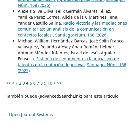
Núm. 168 (2026)
Alexeis Silva Oliva, Felix Germán Álvarez Téllez,
Yamilka Pérez Correa, Alicia de la C Martínez Tena,
Yander Castillo Salina,
Radio Victoria y las mediaciones
comunitarias: un análisis de la comunicación en
contextos locales
,
Santiago: Núm. 168 (2026)
Michael William Hernández-Barcaz, José Solin Franco
Velásquez, Rolando Alexey Chau Román, Helmer
Antonio Méndez Infantes, Israel de Jesús Aguilar
Fonseca,
Sistema de seguimiento a la iniciación de
talentos en la natación deportiva
,
Santiago: Núm. 166
(2025)
<<
<
1
2
3
4
5
6
7
8
9
10
>
>>
También puede {advancedSearchLink} para este artículo.
Open Journal Systems