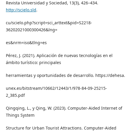
Revista Universidad y Sociedad, 13(3), 426–434.
http://scielo.sld
.
cu/scielo.php?script=sci_arttext&pid=S2218-
36202021000300426&lng=
es&nrm=iso&tlng=es
Pérez, J. (2021). Aplicación de nuevas tecnologías en el
ámbito turístico: principales
herramientas y oportunidades de desarrollo. https://dehesa.
unex.es/bitstream/10662/12443/1/978-84-09-25215-
2_385.pdf
Qingqing, L., y Qing, W. (2023). Computer-Aided Internet of
Things System
Structure for Urban Tourist Attractions. Computer-Aided