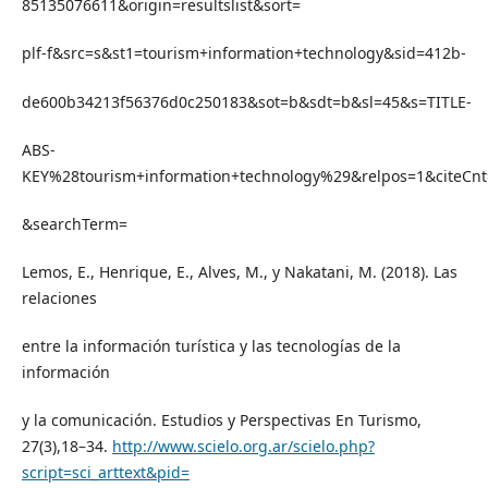
85135076611&origin=resultslist&sort=
plf-f&src=s&st1=tourism+information+technology&sid=412b-
de600b34213f56376d0c250183&sot=b&sdt=b&sl=45&s=TITLE-
ABS-
KEY%28tourism+information+technology%29&relpos=1&citeCnt
&searchTerm=
Lemos, E., Henrique, E., Alves, M., y Nakatani, M. (2018). Las
relaciones
entre la información turística y las tecnologías de la
información
y la comunicación. Estudios y Perspectivas En Turismo,
27(3),18–34.
http://www.scielo.org.ar/scielo.php?
script=sci_arttext&pid=