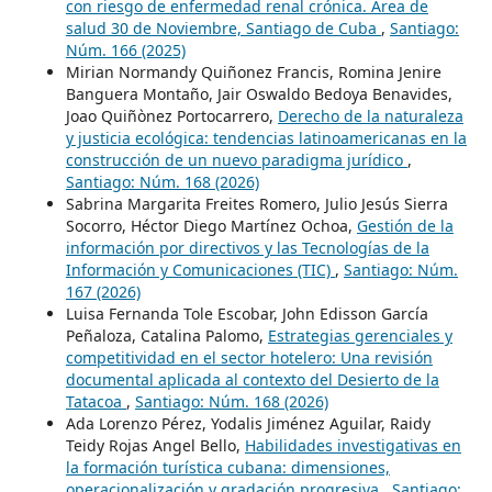
con riesgo de enfermedad renal crónica. Área de
salud 30 de Noviembre, Santiago de Cuba
,
Santiago:
Núm. 166 (2025)
Mirian Normandy Quiñonez Francis, Romina Jenire
Banguera Montaño, Jair Oswaldo Bedoya Benavides,
Joao Quiñònez Portocarrero,
Derecho de la naturaleza
y justicia ecológica: tendencias latinoamericanas en la
construcción de un nuevo paradigma jurídico
,
Santiago: Núm. 168 (2026)
Sabrina Margarita Freites Romero, Julio Jesús Sierra
Socorro, Héctor Diego Martínez Ochoa,
Gestión de la
información por directivos y las Tecnologías de la
Información y Comunicaciones (TIC)
,
Santiago: Núm.
167 (2026)
Luisa Fernanda Tole Escobar, John Edisson García
Peñaloza, Catalina Palomo,
Estrategias gerenciales y
competitividad en el sector hotelero: Una revisión
documental aplicada al contexto del Desierto de la
Tatacoa
,
Santiago: Núm. 168 (2026)
Ada Lorenzo Pérez, Yodalis Jiménez Aguilar, Raidy
Teidy Rojas Angel Bello,
Habilidades investigativas en
la formación turística cubana: dimensiones,
operacionalización y gradación progresiva
,
Santiago: