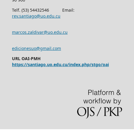
Telf. (53) 54432546 Email:
rev.santiago@uo.edu.cu
marcos.zaldivar@uo.edu.cu
edicionesuo@gmail.com
URL OAI-PMH
https://santiago.uo.edu.cu/index.php/stgo/oai