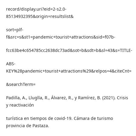
record/display.uri?eid=2-s2.0-
85134932395&origin=resultslist&
sort=plf-
f&src=s&st1=pandemic+tourist+attractions&sid=f07b-
fcc63be4c654785cc2638dc73ad&sot=b&sdt=b&sl=43&s=TITLE-
ABS-
KEY%28pandemic+tourist+attractions%29&relpos=4&citeCnt=
&searchTerm=
Padilla, A., Lluglla, R., Álvarez, R., y Ramírez, B. (2021). Crisis
y reactivación
turística en tiempos de covid-19. Cámara de turismo
provincia de Pastaza.