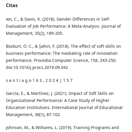
Citas
wn, C., & Davis, K. (2018). Gender Differences in Self-
Evaluation of Job Performance: A Meta-Analysis. Journal of
Management, 35(2), 189-205.
Bozkurt, Ö. C., & Şahin, F. (2018). The effect of soft skills on
business performance: The mediating role of innovation
performance. Procedia Computer Science, 158, 243-250.
doi:10.1016/j.procs.2019.09.042
s a n t i a g o 1 6 3 , 2 0 2 4 | 1 5 7
García, E., & Martínez, J. (2021). Impact of Soft Skills on
Organizational Performance: A Case Study of Higher
Education Institutions. International Journal of Educational
Management, 38(1), 87-102.
Johnson, M., & Williams, L. (2019). Training Programs and