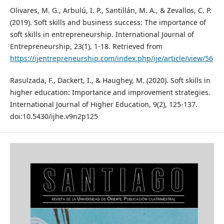
Olivares, M. G., Arbulú, I. P., Santillán, M. A., & Zevallos, C. P.
(2019). Soft skills and business success: The importance of
soft skills in entrepreneurship. International Journal of
Entrepreneurship, 23(1), 1-18. Retrieved from
https://ijentrepreneurship.com/index.php/ije/article/view/56
Rasulzada, F., Dackert, I., & Haughey, M. (2020). Soft skills in
higher education: Importance and improvement strategies.
International Journal of Higher Education, 9(2), 125-137.
doi:10.5430/ijhe.v9n2p125