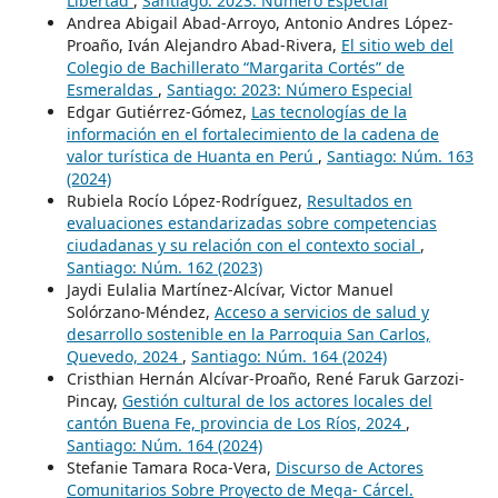
Libertad
,
Santiago: 2023: Número Especial
Andrea Abigail Abad-Arroyo, Antonio Andres López-
Proaño, Iván Alejandro Abad-Rivera,
El sitio web del
Colegio de Bachillerato “Margarita Cortés” de
Esmeraldas
,
Santiago: 2023: Número Especial
Edgar Gutiérrez-Gómez,
Las tecnologías de la
información en el fortalecimiento de la cadena de
valor turística de Huanta en Perú
,
Santiago: Núm. 163
(2024)
Rubiela Rocío López-Rodríguez,
Resultados en
evaluaciones estandarizadas sobre competencias
ciudadanas y su relación con el contexto social
,
Santiago: Núm. 162 (2023)
Jaydi Eulalia Martínez-Alcívar, Victor Manuel
Solórzano-Méndez,
Acceso a servicios de salud y
desarrollo sostenible en la Parroquia San Carlos,
Quevedo, 2024
,
Santiago: Núm. 164 (2024)
Cristhian Hernán Alcívar-Proaño, René Faruk Garzozi-
Pincay,
Gestión cultural de los actores locales del
cantón Buena Fe, provincia de Los Ríos, 2024
,
Santiago: Núm. 164 (2024)
Stefanie Tamara Roca-Vera,
Discurso de Actores
Comunitarios Sobre Proyecto de Mega- Cárcel.