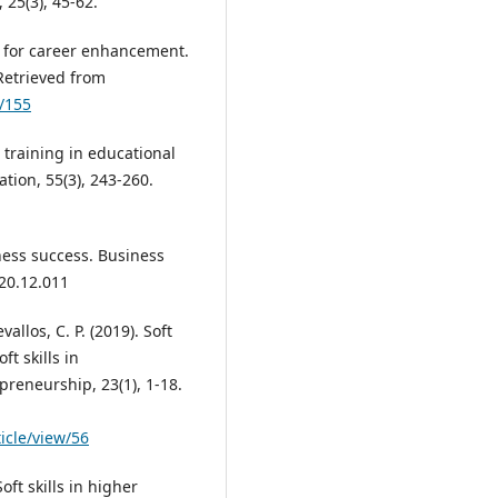
25(3), 45-62.
ool for career enhancement.
Retrieved from
w/155
ls training in educational
tion, 55(3), 243-260.
iness success. Business
020.12.011
vallos, C. P. (2019). Soft
t skills in
preneurship, 23(1), 1-18.
icle/view/56
oft skills in higher