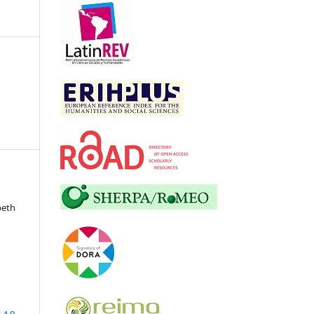
beth
 4.0
.