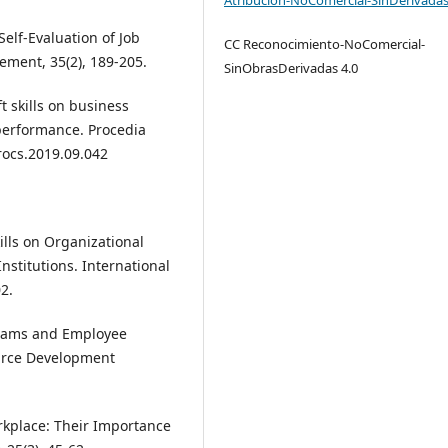
Self-Evaluation of Job
CC Reconocimiento-NoComercial-
ement, 35(2), 189-205.
SinObrasDerivadas 4.0
ft skills on business
performance. Procedia
rocs.2019.09.042
kills on Organizational
nstitutions. International
2.
ograms and Employee
ource Development
Workplace: Their Importance