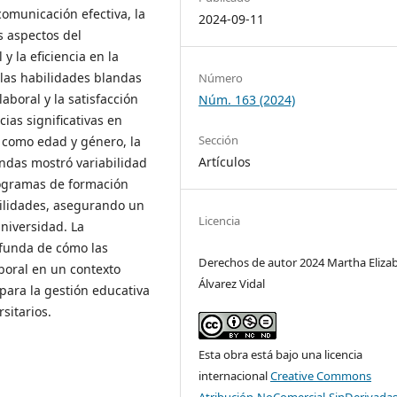
comunicación efectiva, la
2024-09-11
s aspectos del
y la eficiencia en la
 las habilidades blandas
Número
boral y la satisfacción
Núm. 163 (2024)
ias significativas en
Sección
 como edad y género, la
Artículos
andas mostró variabilidad
programas de formación
bilidades, asegurando un
Licencia
universidad. La
funda de cómo las
Derechos de autor 2024 Martha Eliza
boral en un contexto
Álvarez Vidal
 para la gestión educativa
sitarios.
Esta obra está bajo una licencia
internacional
Creative Commons
Atribución-NoComercial-SinDerivadas