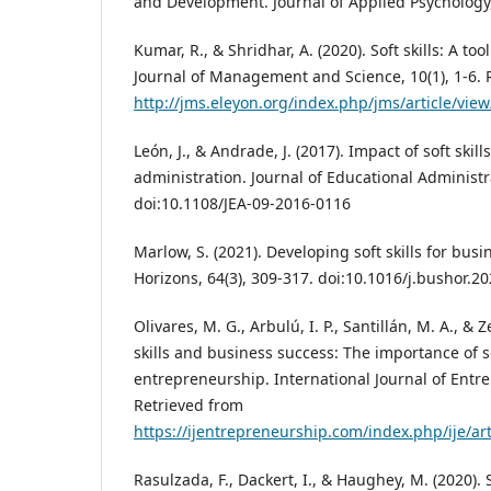
and Development. Journal of Applied Psychology, 
Kumar, R., & Shridhar, A. (2020). Soft skills: A t
Journal of Management and Science, 10(1), 1-6. 
http://jms.eleyon.org/index.php/jms/article/vie
León, J., & Andrade, J. (2017). Impact of soft skil
administration. Journal of Educational Administra
doi:10.1108/JEA-09-2016-0116
Marlow, S. (2021). Developing soft skills for bus
Horizons, 64(3), 309-317. doi:10.1016/j.bushor.2
Olivares, M. G., Arbulú, I. P., Santillán, M. A., & Ze
skills and business success: The importance of sof
entrepreneurship. International Journal of Entre
Retrieved from
https://ijentrepreneurship.com/index.php/ije/art
Rasulzada, F., Dackert, I., & Haughey, M. (2020). S