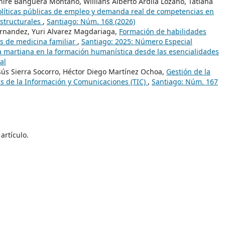
nire Banguera Montaño, Willians Alberto Ardila Lozano, Tatiana
olíticas públicas de empleo y demanda real de competencias en
estructurales
,
Santiago: Núm. 168 (2026)
ernandez, Yuri Alvarez Magdariaga,
Formación de habilidades
es de medicina familiar
,
Santiago: 2025: Número Especial
a martiana en la formación humanística desde las esencialidades
al
esús Sierra Socorro, Héctor Diego Martínez Ochoa,
Gestión de la
ías de la Información y Comunicaciones (TIC)
,
Santiago: Núm. 167
artículo.