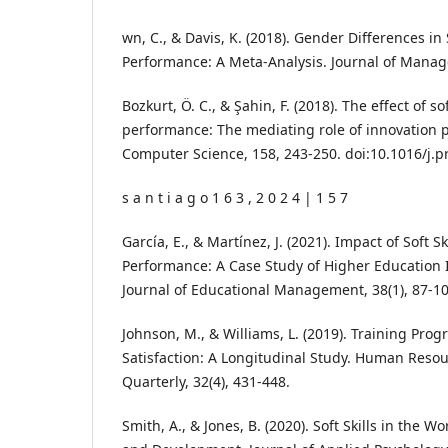
wn, C., & Davis, K. (2018). Gender Differences in 
Performance: A Meta-Analysis. Journal of Manag
Bozkurt, Ö. C., & Şahin, F. (2018). The effect of so
performance: The mediating role of innovation 
Computer Science, 158, 243-250. doi:10.1016/j.p
s a n t i a g o 1 6 3 , 2 0 2 4 | 1 5 7
García, E., & Martínez, J. (2021). Impact of Soft S
Performance: A Case Study of Higher Education I
Journal of Educational Management, 38(1), 87-10
Johnson, M., & Williams, L. (2019). Training Pr
Satisfaction: A Longitudinal Study. Human Res
Quarterly, 32(4), 431-448.
Smith, A., & Jones, B. (2020). Soft Skills in the 