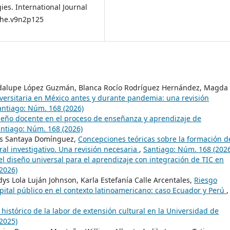
es. International Journal
ijhe.v9n2p125
adalupe López Guzmán, Blanca Rocío Rodríguez Hernández, Magda
versitaria en México antes y durante pandemia: una revisión
antiago: Núm. 168 (2026)
ño docente en el proceso de enseñanza y aprendizaje de
ntiago: Núm. 168 (2026)
ys Santaya Domínguez,
Concepciones teóricas sobre la formación d
al investigativo. Una revisión necesaria
,
Santiago: Núm. 168 (2026
l diseño universal para el aprendizaje con integración de TIC en
2026)
dys Lola Luján Johnson, Karla Estefanía Calle Arcentales,
Riesgo
pital público en el contexto latinoamericano: caso Ecuador y Perú
,
o histórico de la labor de extensión cultural en la Universidad de
2025)