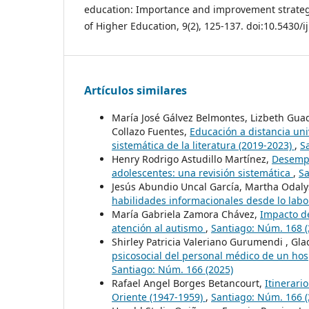
education: Importance and improvement strategi
of Higher Education, 9(2), 125-137. doi:10.5430/
Artículos similares
María José Gálvez Belmontes, Lizbeth Gu
Collazo Fuentes,
Educación a distancia uni
sistemática de la literatura (2019-2023)
,
S
Henry Rodrigo Astudillo Martínez,
Desempe
adolescentes: una revisión sistemática
,
Sa
Jesús Abundio Uncal García, Martha Odal
habilidades informacionales desde lo labor
María Gabriela Zamora Chávez,
Impacto de
atención al autismo
,
Santiago: Núm. 168 (
Shirley Patricia Valeriano Gurumendi , Gla
psicosocial del personal médico de un hos
Santiago: Núm. 166 (2025)
Rafael Angel Borges Betancourt,
Itinerari
Oriente (1947-1959)
,
Santiago: Núm. 166 (