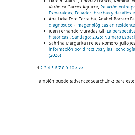
Harold Stalin Quiñonez Francis, Romina Je
Verónica Garcés Aguirre,
Relación entre p
Esmeraldas, Ecuador: brechas y desafíos 
Ana Lidia Ford Torralba, Anabel Borrero F
diagnóstico - imagenológicas en resident
Juan Fernando Muradas Gil,
La perspectiv
históricas
,
Santiago: 2025: Número Especi
Sabrina Margarita Freites Romero, Julio J
información por directivos y las Tecnolog
(2026)
1
2
3
4
5
6
7
8
9
10
>
>>
También puede {advancedSearchLink} para este 