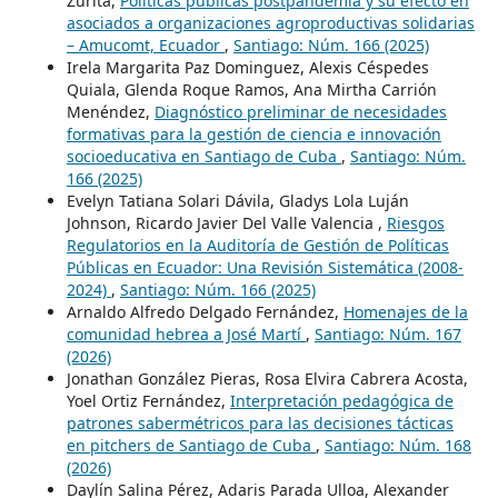
Zurita,
Políticas públicas postpandemia y su efecto en
asociados a organizaciones agroproductivas solidarias
– Amucomt, Ecuador
,
Santiago: Núm. 166 (2025)
Irela Margarita Paz Dominguez, Alexis Céspedes
Quiala, Glenda Roque Ramos, Ana Mirtha Carrión
Menéndez,
Diagnóstico preliminar de necesidades
formativas para la gestión de ciencia e innovación
socioeducativa en Santiago de Cuba
,
Santiago: Núm.
166 (2025)
Evelyn Tatiana Solari Dávila, Gladys Lola Luján
Johnson, Ricardo Javier Del Valle Valencia ,
Riesgos
Regulatorios en la Auditoría de Gestión de Políticas
Públicas en Ecuador: Una Revisión Sistemática (2008-
2024)
,
Santiago: Núm. 166 (2025)
Arnaldo Alfredo Delgado Fernández,
Homenajes de la
comunidad hebrea a José Martí
,
Santiago: Núm. 167
(2026)
Jonathan González Pieras, Rosa Elvira Cabrera Acosta,
Yoel Ortiz Fernández,
Interpretación pedagógica de
patrones sabermétricos para las decisiones tácticas
en pitchers de Santiago de Cuba
,
Santiago: Núm. 168
(2026)
Daylín Salina Pérez, Adaris Parada Ulloa, Alexander