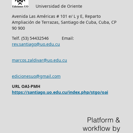
Universidad de Oriente
Avenida Las Américas # 101 e/ L y E, Reparto
Ampliación de Terrazas, Santiago de Cuba, Cuba, CP
90 900
Telf. (53) 54432546 Email:
rev.santiago@uo.edu.cu
marcos.zaldivar@uo.edu.cu
edicionesuo@gmail.com
URL OAI-PMH
https://santiago.uo.edu.cu/index.php/stgo/oai