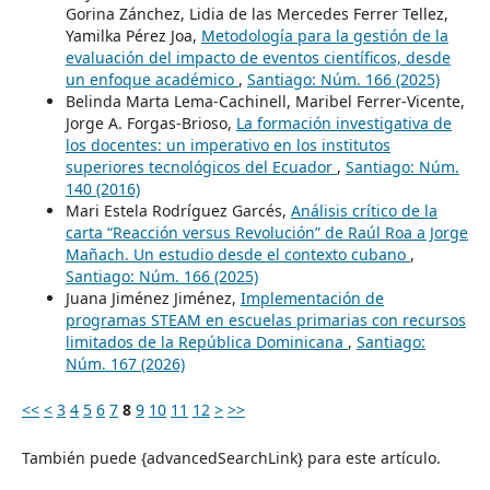
Gorina Zánchez, Lidia de las Mercedes Ferrer Tellez,
Yamilka Pérez Joa,
Metodología para la gestión de la
evaluación del impacto de eventos científicos, desde
un enfoque académico
,
Santiago: Núm. 166 (2025)
Belinda Marta Lema-Cachinell, Maribel Ferrer-Vicente,
Jorge A. Forgas-Brioso,
La formación investigativa de
los docentes: un imperativo en los institutos
superiores tecnológicos del Ecuador
,
Santiago: Núm.
140 (2016)
Mari Estela Rodríguez Garcés,
Análisis crítico de la
carta “Reacción versus Revolución” de Raúl Roa a Jorge
Mañach. Un estudio desde el contexto cubano
,
Santiago: Núm. 166 (2025)
Juana Jiménez Jiménez,
Implementación de
programas STEAM en escuelas primarias con recursos
limitados de la República Dominicana
,
Santiago:
Núm. 167 (2026)
<<
<
3
4
5
6
7
8
9
10
11
12
>
>>
También puede {advancedSearchLink} para este artículo.