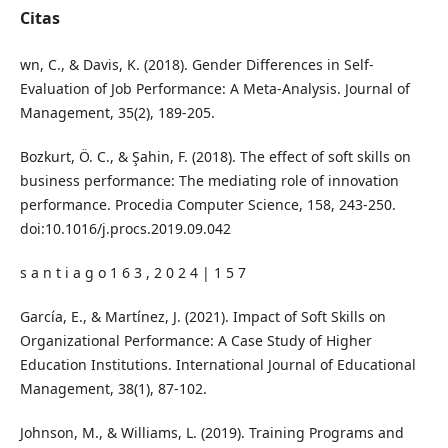
Citas
wn, C., & Davis, K. (2018). Gender Differences in Self-
Evaluation of Job Performance: A Meta-Analysis. Journal of
Management, 35(2), 189-205.
Bozkurt, Ö. C., & Şahin, F. (2018). The effect of soft skills on
business performance: The mediating role of innovation
performance. Procedia Computer Science, 158, 243-250.
doi:10.1016/j.procs.2019.09.042
s a n t i a g o 1 6 3 , 2 0 2 4 | 1 5 7
García, E., & Martínez, J. (2021). Impact of Soft Skills on
Organizational Performance: A Case Study of Higher
Education Institutions. International Journal of Educational
Management, 38(1), 87-102.
Johnson, M., & Williams, L. (2019). Training Programs and