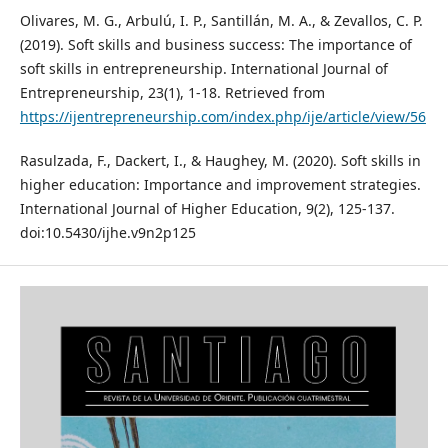
Olivares, M. G., Arbulú, I. P., Santillán, M. A., & Zevallos, C. P.
(2019). Soft skills and business success: The importance of
soft skills in entrepreneurship. International Journal of
Entrepreneurship, 23(1), 1-18. Retrieved from
https://ijentrepreneurship.com/index.php/ije/article/view/56
Rasulzada, F., Dackert, I., & Haughey, M. (2020). Soft skills in
higher education: Importance and improvement strategies.
International Journal of Higher Education, 9(2), 125-137.
doi:10.5430/ijhe.v9n2p125